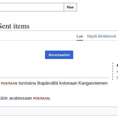
Hae
Sent items
Lue
Näytä lähdekoodi
Annotaatiot
i
postiaan
torstaina iltapäivällä kotonaan Kangasniemen
ätär
avatessaan
postiaan
.