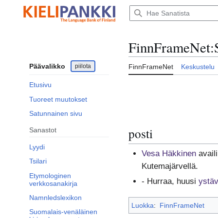
Siirry
sisältöön
FinnFrameNet
:
Päävalikko
piilota
FinnFrameNet
Keskustelu
Etusivu
Tuoreet muutokset
Satunnainen sivu
posti
Sanastot
Lyydi
Vesa Häkkinen
avail
Tsilari
Kutemajärvellä.
Etymologinen
- Hurraa, huusi
ystäv
verkkosanakirja
Namnledslexikon
Luokka
:
FinnFrameNet
Suomalais-venäläinen