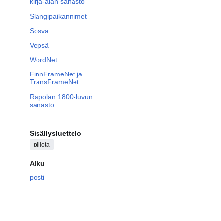
kirja-alan sanasto
Slangipaikannimet
Sosva
Vepsä
WordNet
FinnFrameNet ja
TransFrameNet
Rapolan 1800-luvun
sanasto
Sisällysluettelo
piilota
Alku
posti