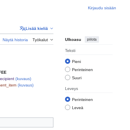
Kirjaudu sisään
Lisää kieliä
Ulkoasu
piilota
Näytä historia
Työkalut
Teksti
Pieni
Perinteinen
FEE
Suuri
recipient
(kuvaus)
sent_item
(kuvaus)
Leveys
Perinteinen
Leveä