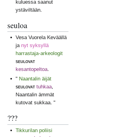
kuluessa saanut
ystäviltään.
seuloa
Vesa Vuorela Keväällä
ja
nyt syksyllä
harrastaja-arkeologit
seulovat
kesantopeltoa
.
"
Naantalin äijät
seulovat
tuhkaa
,
Naantalin ämmät
kutovat sukkaa. "
???
Tikkurilan poliisi