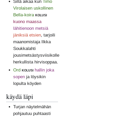
Sillä aikaa kun
Timo
Virolaisen uskollinen
Bella-koira
kolusi
kuono maassa
lähitienoon metsiä
jäniksiä etsien
, tarjoili
maanomistaja Ilkka
Soukkalahti
jousimetsästysviisikolle
herkullista hirvisoppaa.
Ord
kolusi
hallin joka
sopen
ja löysikin
lopulta köyden
käydä läpi
Turjan näytelmähän
pohjautuu puhtaasti