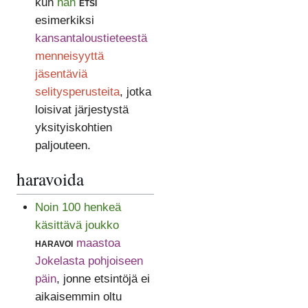
kun
hän
etsi
esimerkiksi
kansantaloustieteestä
menneisyyttä
jäsentäviä
selitysperusteita
, jotka
loisivat järjestystä
yksityiskohtien
paljouteen.
haravoida
Noin 100 henkeä
käsittävä joukko
haravoi
maastoa
Jokelasta pohjoiseen
päin
, jonne etsintöjä ei
aikaisemmin oltu