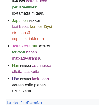
haravoi
koko alueen
perusteellisesti
löytämättä mitään.
Jäppinen
penkoi
laatikkoa
,
kunnes löysi
etsimänsä
ooppiumitinktuurin
.
Joka kerta
tulli
penkoi
tarkasti
hänen
matkatavaransa
.
Hän
penkoi
asunnossa
olleita laatikoita
Hän
penkoi
laskujaan
,
vetäen esiin pienen
riisipuketin.
Luokka
:
FinnFrameNet