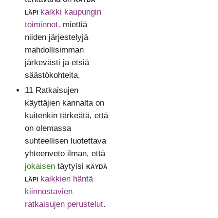
läpi
kaikki kaupungin
toiminnot
, miettiä
niiden järjestelyjä
mahdollisimman
järkevästi ja etsiä
säästökohteita.
11 Ratkaisujen
käyttäjien kannalta on
kuitenkin tärkeätä, että
on olemassa
suhteellisen luotettava
yhteenveto ilman, että
jokaisen
täytyisi
käydä
läpi
kaikkien häntä
kiinnostavien
ratkaisujen perustelut
.