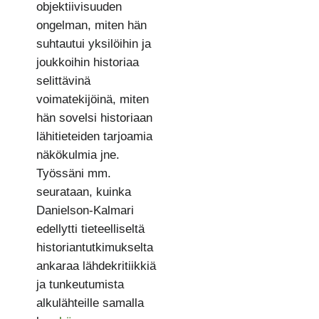
objektiivisuuden
ongelman, miten hän
suhtautui yksilöihin ja
joukkoihin historiaa
selittävinä
voimatekijöinä, miten
hän sovelsi historiaan
lähitieteiden tarjoamia
näkökulmia jne.
Työssäni mm.
seurataan, kuinka
Danielson-Kalmari
edellytti tieteelliseltä
historiantutkimukselta
ankaraa lähdekritiikkiä
ja tunkeutumista
alkulähteille samalla