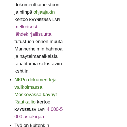
dokumenttiaineistoon
ja niinpä
ohjaajakin
kertoo
käyneensä läpi
melkoisesti
lähdekirjallisuutta
tutustuen ennen muuta
Mannerheimin hahmoa
ja näytelmanaikaisia
tapahtumia selostaviin
kshtiin.
NKPn dokumentteja
valikoimassa
Moskovassa käynyt
Rautkallio
kertoo
käyneensä läpi
4 000-5
000 asiakirjaa
.
Työ on kuitenkin