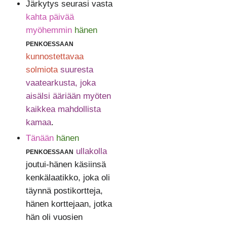
Järkytys seurasi vasta
kahta päivää
myöhemmin
hänen
penkoessaan
kunnostettavaa
solmiota
suuresta
vaatearkusta, joka
aisälsi ääriään myöten
kaikkea mahdollista
kamaa
.
Tänään
hänen
penkoessaan
ullakolla
joutui-hänen käsiinsä
kenkälaatikko, joka oli
täynnä postikortteja,
hänen korttejaan, jotka
hän oli vuosien