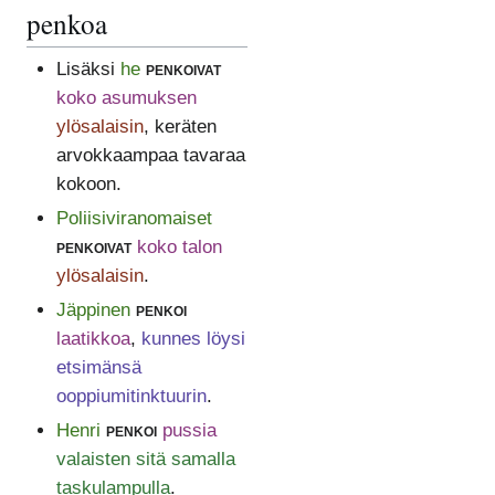
penkoa
Lisäksi
he
penkoivat
koko asumuksen
ylösalaisin
, keräten
arvokkaampaa tavaraa
kokoon.
Poliisiviranomaiset
penkoivat
koko talon
ylösalaisin
.
Jäppinen
penkoi
laatikkoa
,
kunnes löysi
etsimänsä
ooppiumitinktuurin
.
Henri
penkoi
pussia
valaisten sitä samalla
taskulampulla
.