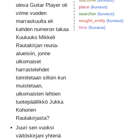
outcome
(kuvaus)
oleva Guitar Player oli
place
(kuvaus)
viime vuoden
searcher
(kuvaus)
sought_entity
(kuvaus)
marraskuulta eli
time
(kuvaus)
kahden numeron takaa
Kuuluuko Mikkeli
Rautakirjan reuna-
alueisiin, jonne
ulkomaiset
harrastelehdet
toimitetaan silloin kun
muistetaan,
ulkomaisten lehtien
tuotepäällikkö Jukka
Kohonen
Rautakirjasta?
Juuri sen vuoksi
väitöskirjani yhtenä