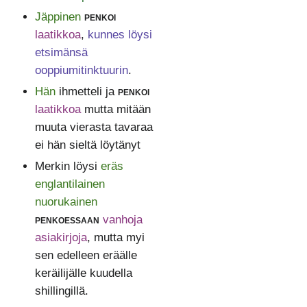
Jäppinen
penkoi
laatikkoa
,
kunnes löysi
etsimänsä
ooppiumitinktuurin
.
Hän
ihmetteli ja
penkoi
laatikkoa
mutta mitään
muuta vierasta tavaraa
ei hän sieltä löytänyt
Merkin löysi
eräs
englantilainen
nuorukainen
penkoessaan
vanhoja
asiakirjoja
, mutta myi
sen edelleen eräälle
keräilijälle kuudella
shillingillä.