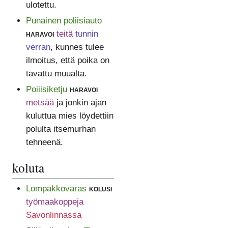
ulotettu.
Punainen poliisiauto
haravoi
teitä
tunnin
verran
, kunnes tulee
ilmoitus, että poika on
tavattu muualta.
Poiiisiketju
haravoi
metsää
ja jonkin ajan
kuluttua mies löydettiin
polulta itsemurhan
tehneenä.
koluta
Lompakkovaras
kolusi
työmaakoppeja
Savonlinnassa