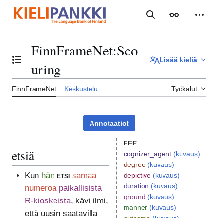
Siirry
sisältöön
Haku
Ulkoasu
Henki
FinnFrameNet
:
Sco
Lisää kieliä
Vaihda sisällysluettelo
uring
FinnFrameNet
Keskustelu
Työkalut
Annotaatiot
FEE
etsiä
cognizer_agent
(kuvaus)
degree
(kuvaus)
Kun
hän
etsi
samaa
depictive
(kuvaus)
duration
(kuvaus)
numeroa
paikallisista
ground
(kuvaus)
R-kioskeista
, kävi ilmi,
manner
(kuvaus)
että uusin saatavilla