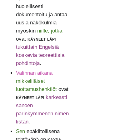
huolellisesti
dokumentoitu ja antaa
uusia näkökulmia
myöskin
niille, jotka
ovat
käyneet läpi
tukuittain Engelsiä
koskevia teoreettisia
pohdintoja
.
Valinnan aikana
mikkeliläiset
luottamushenkilöt
ovat
käyneet läpi
karkeasti
sanoen
parinkymmenen nimen
listan
.
Sen
epäkiitollisena
tehtävänä on
käydä