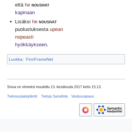
että
he
nousivat
kapinaan
Lisäksi
he
nousivat
puolustuksesta
upean
nopeasti
hyökkäykseen
.
Luokka
:
FinnFrameNet
Sivua on viimeksi muutettu 13. kesäkuuta 2017 kello 15.13.
Tietosuojakäytäntö
Tietoja Sanatista
Vastuuvapaus