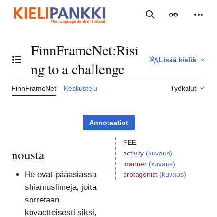
Siirry
sisältöön
Haku
Ulkoasu
Henki
FinnFrameNet
:
Risi
Lisää kieliä
Vaihda sisällysluettelo
ng to a challenge
FinnFrameNet
Keskustelu
Työkalut
Annotaatiot
FEE
nousta
activity
(kuvaus)
manner
(kuvaus)
He ovat pääasiassa
protagonist
(kuvaus)
shiamuslimeja, joita
sorretaan
kovaotteisesti siksi,