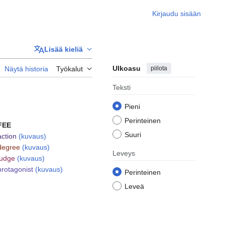
Kirjaudu sisään
Lisää kieliä
Ulkoasu
piilota
Näytä historia
Työkalut
Teksti
Pieni
Perinteinen
FEE
Suuri
action
(kuvaus)
degree
(kuvaus)
Leveys
judge
(kuvaus)
protagonist
(kuvaus)
Perinteinen
Leveä