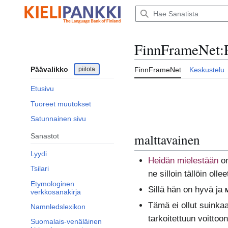
Siirry
sisältöön
FinnFrameNet
:
Päävalikko
piilota
FinnFrameNet
Keskustelu
Etusivu
Tuoreet muutokset
Satunnainen sivu
malttavainen
Sanastot
Lyydi
Heidän mielestään
o
Tsilari
ne silloin tällöin oll
Etymologinen
Sillä hän on hyvä ja
verkkosanakirja
Tämä ei ollut suinkaa
Namnledslexikon
tarkoitettuun voittoon
Suomalais-venäläinen