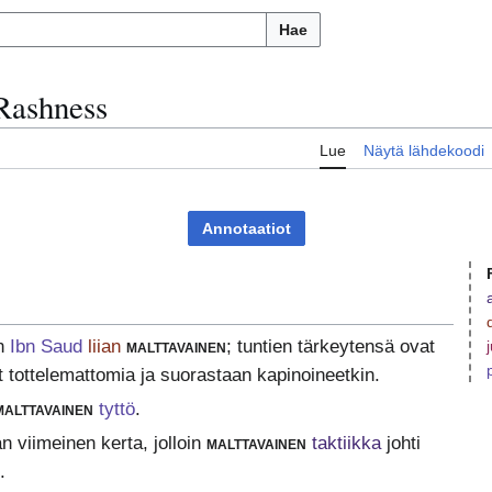
Hae
Rashness
Lue
Näytä lähdekoodi
Annotaatiot
n
Ibn Saud
liian
malttavainen
; tuntien tärkeytensä ovat
eet tottelemattomia ja suorastaan kapinoineetkin.
malttavainen
tyttö
.
n viimeinen kerta, jolloin
malttavainen
taktiikka
johti
.