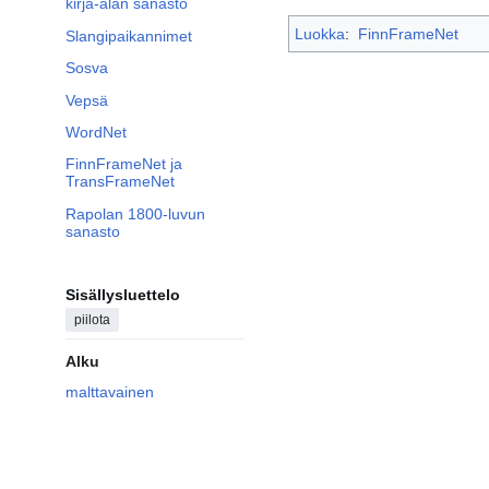
kirja-alan sanasto
Luokka
:
FinnFrameNet
Slangipaikannimet
Sosva
Vepsä
WordNet
FinnFrameNet ja
TransFrameNet
Rapolan 1800-luvun
sanasto
Sisällysluettelo
piilota
Alku
malttavainen