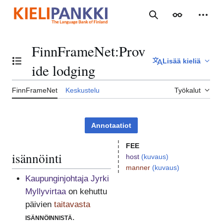
Siirry
sisältöön
Haku
Ulkoasu
Henki
FinnFrameNet
:
Prov
Lisää kieliä
Vaihda sisällysluettelo
ide lodging
FinnFrameNet
Keskustelu
Työkalut
Annotaatiot
FEE
isännöinti
host
(kuvaus)
manner
(kuvaus)
Kaupunginjohtaja Jyrki
Myllyvirtaa
on kehuttu
päivien
taitavasta
isännöinnistä
.