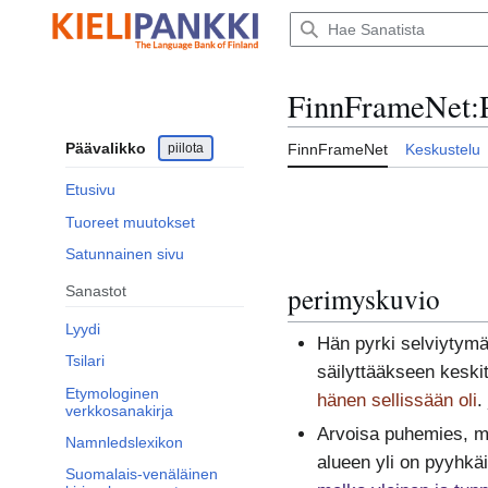
Siirry
sisältöön
FinnFrameNet
:
Päävalikko
piilota
FinnFrameNet
Keskustelu
Etusivu
Tuoreet muutokset
Satunnainen sivu
perimyskuvio
Sanastot
Lyydi
Hän pyrki selviytymä
Tsilari
säilyttääkseen keski
Etymologinen
hänen sellissään oli
.
verkkosanakirja
Arvoisa puhemies, m
Namnledslexikon
alueen yli on pyyhkäi
Suomalais-venäläinen