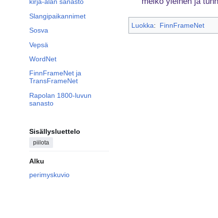
melko yleinen ja tunn
kirja-alan sanasto
Slangipaikannimet
Luokka
:
FinnFrameNet
Sosva
Vepsä
WordNet
FinnFrameNet ja
TransFrameNet
Rapolan 1800-luvun
sanasto
Sisällysluettelo
piilota
Alku
perimyskuvio