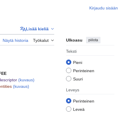
Kirjaudu sisään
Lisää kieliä
Ulkoasu
piilota
Näytä historia
Työkalut
Teksti
Pieni
Perinteinen
FEE
Suuri
descriptor
(kuvaus)
entities
(kuvaus)
Leveys
Perinteinen
Leveä