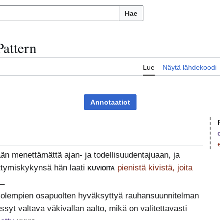
Hae
Pattern
Lue
Näytä lähdekoodi
Annotaatiot
än menettämättä ajan- ja todellisuudentajuaan, ja
ttymiskykynsä hän laati
kuvioita
pienistä kivistä, joita
 _
olempien osapuolten hyväksyttyä rauhansuunnitelman
ssyt valtava väkivallan aalto, mikä on valitettavasti