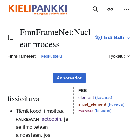
Siirry
sisältöön
Haku
Ulkoasu
Henki
FinnFrameNet
:
Nucl
Lisää kieliä
Vaihda sisällysluettelo
ear process
FinnFrameNet
Keskustelu
Työkalut
Annotaatiot
FEE
fissioituva
element
(kuvaus)
initial_element
(kuvaus)
Tämä koodi ilmoittaa
manner
(kuvaus)
halkeavan
isotoopin
, ja
se ilmoitetaan
ainoastaan, jos