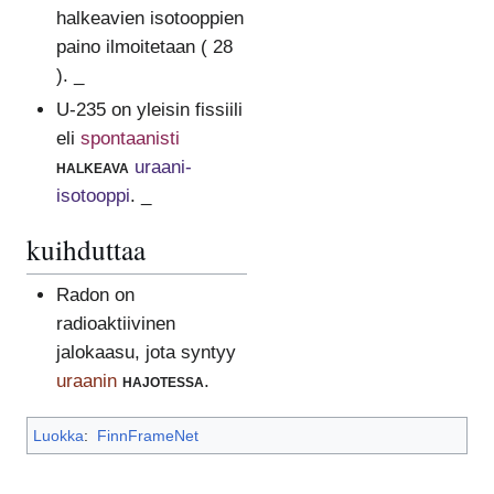
halkeavien isotooppien
paino ilmoitetaan ( 28
). _
U-235 on yleisin fissiili
eli
spontaanisti
halkeava
uraani-
isotooppi
. _
kuihduttaa
Radon on
radioaktiivinen
jalokaasu, jota syntyy
uraanin
hajotessa
.
Luokka
:
FinnFrameNet