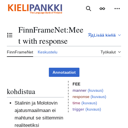
Siirry
sisältöön
Haku
Ulkoasu
Henki
FinnFrameNet
:
Mee
Lisää kieliä
Vaihda sisällysluettelo
t with response
FinnFrameNet
Keskustelu
Työkalut
Annotaatiot
FEE
kohdistua
manner
(kuvaus)
response
(kuvaus)
Stalinin ja Molotovin
time
(kuvaus)
trigger
(kuvaus)
ajatusmaailmaan ei
mahtunut se sittemmin
realiteetiksi