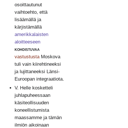
osoittautunut
vaihtoehto, että
lisäämällä ja
kärjistämällä
amerikkalaisten
aloitteeseen
kohdistuvaa
vastustusta
Moskova
tuli vain kiirehtineeksi
ja lujittaneeksi Länsi-
Euroopan integraatiota.
V. Helle kosketteli
juhlapuheessaan
käsiteollisuuden
koneellistumista
maassamme ja tämän
ilmiön aikoinaan