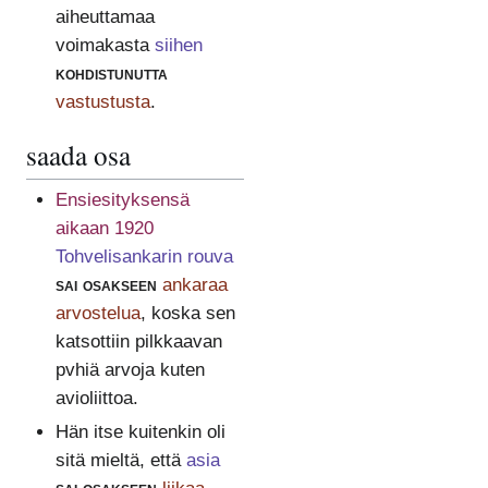
aiheuttamaa
voimakasta
siihen
kohdistunutta
vastustusta
.
saada osa
Ensiesityksensä
aikaan 1920
Tohvelisankarin rouva
sai osakseen
ankaraa
arvostelua
, koska sen
katsottiin pilkkaavan
pvhiä arvoja kuten
avioliittoa.
Hän itse kuitenkin oli
sitä mieltä, että
asia