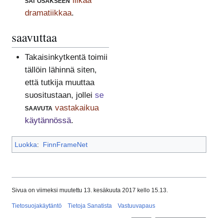
sai osakseen
liikaa
dramatiikkaa
.
saavuttaa
Takaisinkytkentä toimii
tällöin lähinnä siten,
että tutkija muuttaa
suositustaan, jollei
se
saavuta
vastakaikua
käytännössä
.
Luokka
:
FinnFrameNet
Sivua on viimeksi muutettu 13. kesäkuuta 2017 kello 15.13.
Tietosuojakäytäntö
Tietoja Sanatista
Vastuuvapaus