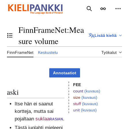
Siirry
sisältöön
Haku
Ulkoasu
Henki
FinnFrameNet
:
Mea
Lisää kieliä
Vaihda sisällysluettelo
sure volume
FinnFrameNet
Keskustelu
Työkalut
Annotaatiot
FEE
aski
count
(kuvaus)
size
(kuvaus)
Itse hän ei saanut
stuff
(kuvaus)
unit
(kuvaus)
kortteja, mutta sai
pojaltaan
suklaa
rasian
.
Tästä juolahti mieleeni