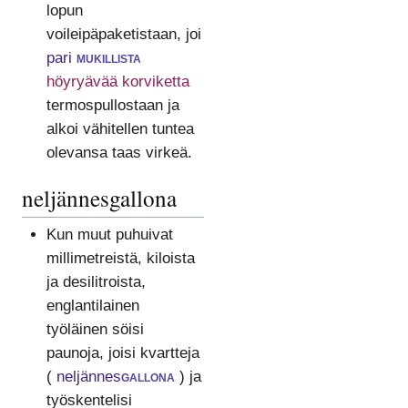
lopun
voileipäpaketistaan, joi
pari
mukillista
höyryävää korviketta
termospullostaan ja
alkoi vähitellen tuntea
olevansa taas virkeä.
neljännesgallona
Kun muut puhuivat
millimetreistä, kiloista
ja desilitroista,
englantilainen
työläinen söisi
paunoja, joisi kvartteja
(
neljännes
gallona
) ja
työskentelisi