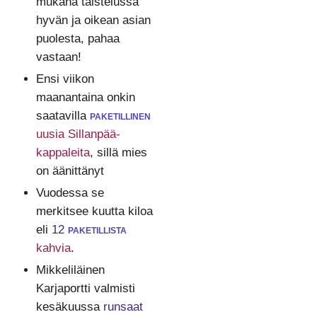
mukana taistelussa
hyvän ja oikean asian
puolesta, pahaa
vastaan!
Ensi viikon
maanantaina onkin
saatavilla
paketillinen
uusia Sillanpää-
kappaleita
, sillä mies
on äänittänyt
Vuodessa se
merkitsee kuutta kiloa
eli
12
paketillista
kahvia
.
Mikkeliläinen
Karjaportti valmisti
kesäkuussa
runsaat