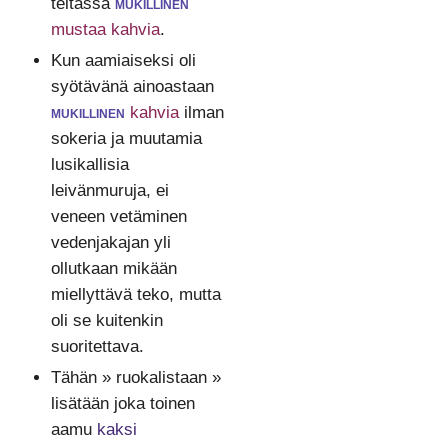
teltassa
mukillinen
mustaa kahvia
.
Kun aamiaiseksi oli
syötävänä ainoastaan
mukillinen
kahvia
ilman
sokeria ja muutamia
lusikallisia
leivänmuruja, ei
veneen vetäminen
vedenjakajan yli
ollutkaan mikään
miellyttävä teko, mutta
oli se kuitenkin
suoritettava.
Tähän » ruokalistaan »
lisätään joka toinen
aamu
kaksi