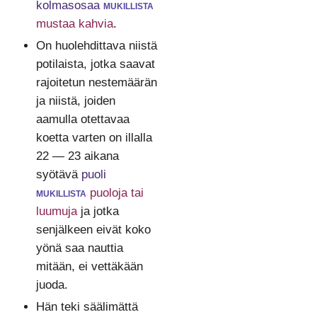
kolmasosaa
mukillista
mustaa kahvia
.
On huolehdittava niistä
potilaista, jotka saavat
rajoitetun nestemäärän
ja niistä, joiden
aamulla otettavaa
koetta varten on illalla
22 — 23 aikana
syötävä
puoli
mukillista
puoloja tai
luumuja
ja jotka
senjälkeen eivät koko
yönä saa nauttia
mitään, ei vettäkään
juoda.
Hän teki säälimättä