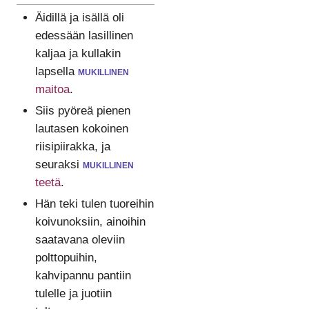
Äidillä ja isällä oli
edessään lasillinen
kaljaa ja kullakin
lapsella
mukillinen
maitoa
.
Siis pyöreä pienen
lautasen kokoinen
riisipiirakka, ja
seuraksi
mukillinen
teetä
.
Hän teki tulen tuoreihin
koivunoksiin, ainoihin
saatavana oleviin
polttopuihin,
kahvipannu pantiin
tulelle ja juotiin