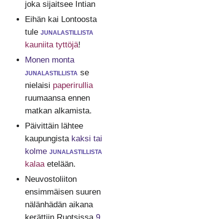
joka sijaitsee Intian
Eihän kai Lontoosta
tule
junalastillista
kauniita tyttöjä
!
Monen monta
junalastillista
se
nielaisi
paperirullia
ruumaansa ennen
matkan alkamista.
Päivittäin lähtee
kaupungista
kaksi tai
kolme
junalastillista
kalaa
etelään.
Neuvostoliiton
ensimmäisen suuren
nälänhädän aikana
kerättiin Ruotsissa
9