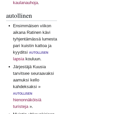
kaulanauhoja
.
autollinen
Ensimmäisen viikon
aikana Ratinen kävi
tyhjentämässä lumesta
pari kuistin kattoa ja
kyyditsi
autollisen
lapsia
kouluun.
Järjestäjä Kuusia
tarvitsee seuraavaksi
aamuksi kello
kahdeksaksi »
autollisen
hienonnäköisiä
turisteja
».