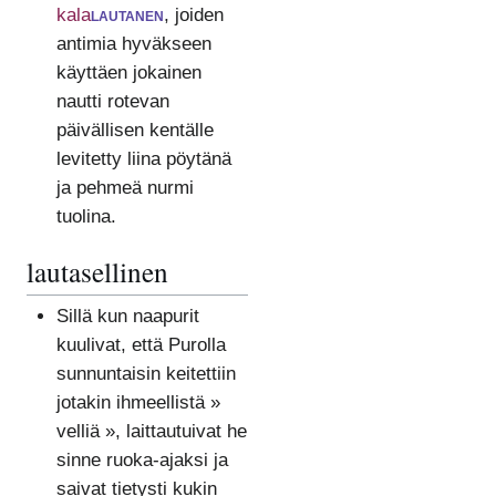
kala
lautanen
, joiden
antimia hyväkseen
käyttäen jokainen
nautti rotevan
päivällisen kentälle
levitetty liina pöytänä
ja pehmeä nurmi
tuolina.
lautasellinen
Sillä kun naapurit
kuulivat, että Purolla
sunnuntaisin keitettiin
jotakin ihmeellistä »
velliä », laittautuivat he
sinne ruoka-ajaksi ja
saivat tietysti kukin