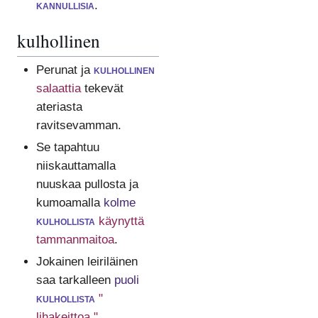
kannullisia
.
kulhollinen
Perunat ja
kulhollinen
salaattia
tekevät
ateriasta
ravitsevamman.
Se tapahtuu
niiskauttamalla
nuuskaa pullosta ja
kumoamalla
kolme
kulhollista
käynyttä
tammanmaitoa
.
Jokainen leiriläinen
saa tarkalleen
puoli
kulhollista
"
lihakeittoa "
.