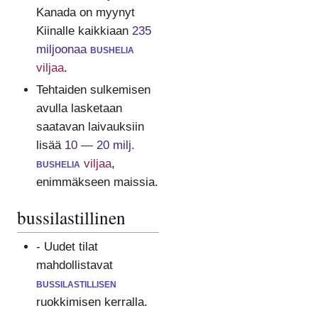
Kanada on myynyt
Kiinalle kaikkiaan
235
miljoonaa
bushelia
viljaa
.
Tehtaiden sulkemisen
avulla lasketaan
saatavan laivauksiin
lisää
10 — 20 milj.
bushelia
viljaa
,
enimmäkseen maissia.
bussilastillinen
- Uudet tilat
mahdollistavat
bussilastillisen
ruokkimisen kerralla.