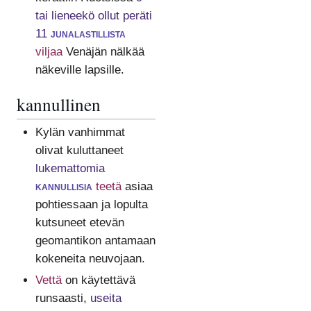
tai lieneekö ollut peräti
11
junalastillista
viljaa
Venäjän nälkää
näkeville lapsille.
kannullinen
Kylän vanhimmat
olivat kuluttaneet
lukemattomia
kannullisia
teetä
asiaa
pohtiessaan ja lopulta
kutsuneet etevän
geomantikon antamaan
kokeneita neuvojaan.
Vettä
on käytettävä
runsaasti,
useita