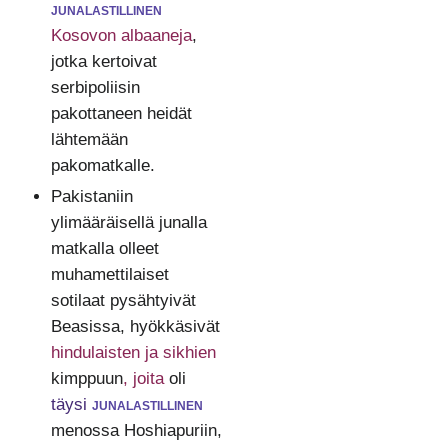
junalastillinen
Kosovon albaaneja
,
jotka kertoivat
serbipoliisin
pakottaneen heidät
lähtemään
pakomatkalle.
Pakistaniin
ylimääräisellä junalla
matkalla olleet
muhamettilaiset
sotilaat pysähtyivät
Beasissa, hyökkäsivät
hindulaisten ja sikhien
kimppuun
, joita
oli
täysi
junalastillinen
menossa Hoshiapuriin,