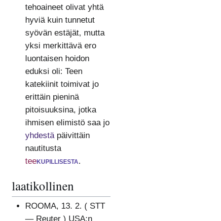
tehoaineet olivat yhtä
hyviä kuin tunnetut
syövän estäjät, mutta
yksi merkittävä ero
luontaisen hoidon
eduksi oli: Teen
katekiinit toimivat jo
erittäin pieninä
pitoisuuksina, jotka
ihmisen elimistö saa jo
yhdestä
päivittäin
nautitusta
tee
kupillisesta
.
laatikollinen
ROOMA, 13. 2. ( STT
— Reuter ) USA:n