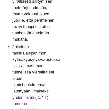
virallisesti siirtymisen
metrijärjestelmään,
mutta vakuutti oluen
juojille, että perinteinen
pintin
tuoppi ei katoa
vanhan järjestelmän
mukana.
Jokainen
tanskalaispanimon
kylmäkypsytysvarastossa
linja-autoaseman
tunnelissa vieraillut sai
oluen
nimiehdotuksensa
jätettyään ilmaiseksi
yhden
pintin
( 1,4 l )
tummaa