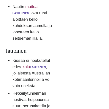
Nautin
maitoa
lasillisen
joka tunti
aloittaen kello
kahdeksan aamulla ja
lopettaen kello
seitsemän illalla.
lautanen
Kissaa ei houkutellut
edes
kala
lautanen
,
jollaisesta Australian
kotimaanlennoilla voi
vain uneksia.
Hetkeilytunnelman
nostivat huippuunsa
suuri perunakattila ja