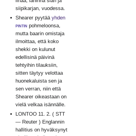
lihaa, lähinnä sian ja
siipikarjan, vuodessa.
Shearer pyytää
yhden
pintin
pohmeloonsa,
mutta baarin omistaja
ilmoittaa, että koko
shekki on kulunut
edellisinä päivinä
tehtyihin tilauksiin,
sitten täytyy velottaa
huonekaluista sen ja
sen verran, niin että
Shearer oikeastaan on
vielä velkaa isännälle.
LONTOO 11. 2. ( STT
— Reuter ) Englannin
hallitius on hyväksynyt