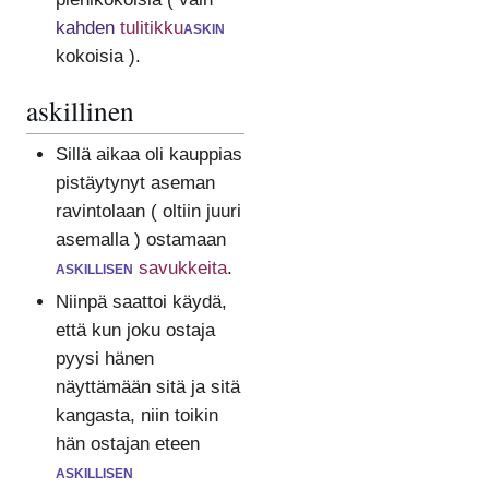
kahden
tulitikku
askin
kokoisia ).
askillinen
Sillä aikaa oli kauppias
pistäytynyt aseman
ravintolaan ( oltiin juuri
asemalla ) ostamaan
askillisen
savukkeita
.
Niinpä saattoi käydä,
että kun joku ostaja
pyysi hänen
näyttämään sitä ja sitä
kangasta, niin toikin
hän ostajan eteen
askillisen