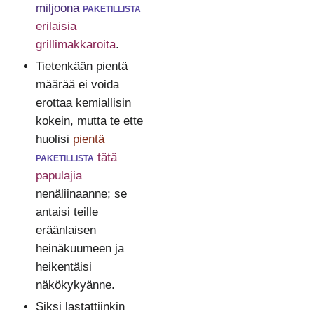
miljoona
paketillista
erilaisia
grillimakkaroita
.
Tietenkään pientä
määrää ei voida
erottaa kemiallisin
kokein, mutta te ette
huolisi
pientä
paketillista
tätä
papulajia
nenäliinaanne; se
antaisi teille
eräänlaisen
heinäkuumeen ja
heikentäisi
näkökykyänne.
Siksi lastattiinkin