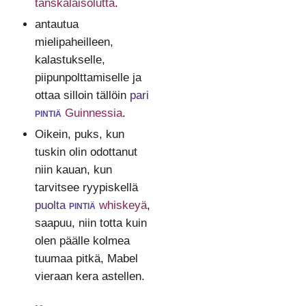
tanskalaisolutta
.
antautua
mielipaheilleen,
kalastukselle,
piipunpolttamiselle ja
ottaa silloin tällöin
pari
pintiä
Guinnessia
.
Oikein, puks, kun
tuskin olin odottanut
niin kauan, kun
tarvitsee ryypiskellä
puolta
pintiä
whiskeyä
,
saapuu, niin totta kuin
olen päälle kolmea
tuumaa pitkä, Mabel
vieraan kera astellen.