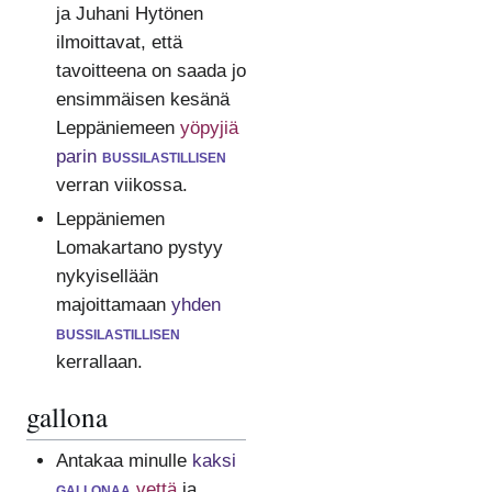
ja Juhani Hytönen
ilmoittavat, että
tavoitteena on saada jo
ensimmäisen kesänä
Leppäniemeen
yöpyjiä
parin
bussilastillisen
verran viikossa.
Leppäniemen
Lomakartano pystyy
nykyisellään
majoittamaan
yhden
bussilastillisen
kerrallaan.
gallona
Antakaa minulle
kaksi
gallonaa
vettä
ja