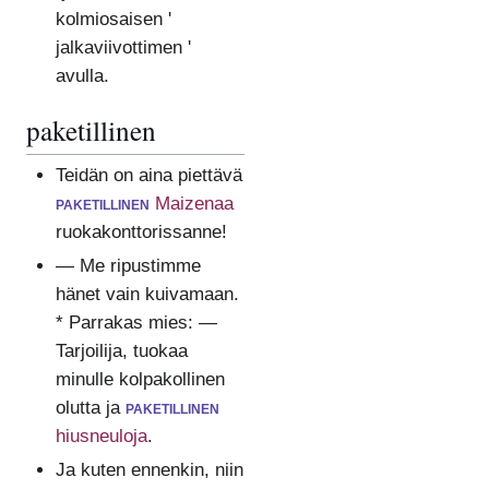
kolmiosaisen '
jalkaviivottimen '
avulla.
paketillinen
Teidän on aina piettävä
paketillinen
Maizenaa
ruokakonttorissanne!
— Me ripustimme
hänet vain kuivamaan.
* Parrakas mies: —
Tarjoilija, tuokaa
minulle kolpakollinen
olutta ja
paketillinen
hiusneuloja
.
Ja kuten ennenkin, niin