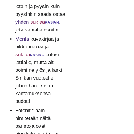
jotain ja pyysin kuin
pyysinkin saada ostaa
yhden
suklaa
rasian
,
jota samalla osoitin.
Monta
kuvakirjaa ja
pikkunukkea ja
suklaa
rasiaa
putosi
lattialle, mutta äiti
poimi ne ylös ja laski
Sinikan vuoteelle,
johon hän itsekin
kantamuksensa
pudotti.
Fotonit " näin
nimitetään näitä
paristoja ovat
pienikokoisia ( vain