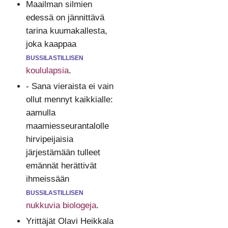
Maailman silmien
edessä on jännittävä
tarina kuumakallesta,
joka kaappaa
bussilastillisen
koululapsia
.
- Sana vieraista ei vain
ollut mennyt kaikkialle:
aamulla
maamiesseurantalolle
hirvipeijaisia
järjestämään tulleet
emännät herättivät
ihmeissään
bussilastillisen
nukkuvia biologeja
.
Yrittäjät Olavi Heikkala