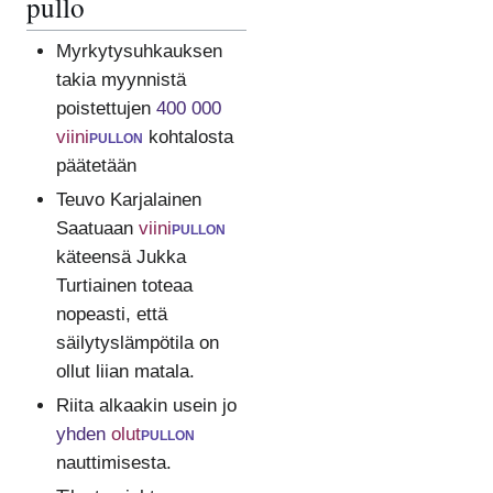
pullo
Myrkytysuhkauksen
takia myynnistä
poistettujen
400 000
viini
pullon
kohtalosta
päätetään
Teuvo Karjalainen
Saatuaan
viini
pullon
käteensä Jukka
Turtiainen toteaa
nopeasti, että
säilytyslämpötila on
ollut liian matala.
Riita alkaakin usein jo
yhden
olut
pullon
nauttimisesta.