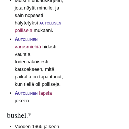
Muistin uhkauskirjeen,
jota näytit minulle, ja
sain nopeasti
hälytetyksi
autollisen
poliiseja
mukaani.
Autollinen
varusmiehiä
hidasti
vauhtia
todennäköisesti
katsoakseen, mitä
paikalla on tapahtunut,
kun tiellä oli poliiseja.
Autollinen
lapsia
jokeen.
bushel.*
Vuoden 1966 jälkeen