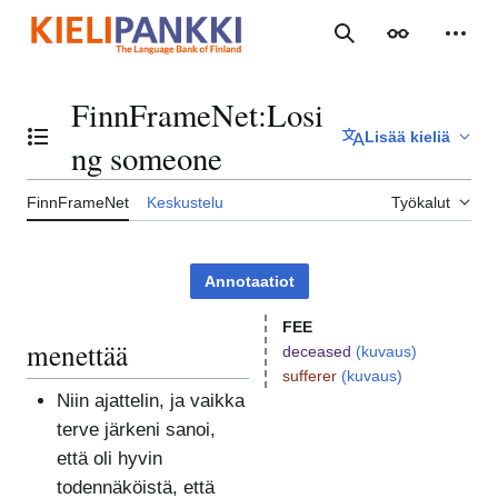
Siirry
sisältöön
Haku
Ulkoasu
Henki
FinnFrameNet
:
Losi
Lisää kieliä
Vaihda sisällysluettelo
ng someone
FinnFrameNet
Keskustelu
Työkalut
Annotaatiot
FEE
menettää
deceased
(kuvaus)
sufferer
(kuvaus)
Niin ajattelin, ja vaikka
terve järkeni sanoi,
että oli hyvin
todennäköistä, että