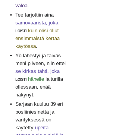
valoa
.
Tee tarjottiin aina
samovaarista, joka
loisti
kuin olisi ollut
ensimmäistä kertaa
käytössä
.
Yö lähestyi ja taivas
meni pilveen, niin ettei
se kirkas tähti, joka
loisti
hänelle
laiturilla
ollessaan, enää
näkynyt.
Sarjaan kuuluu 39 eri
posliiniesinettä ja
värityksessä on
käytetty
upeita