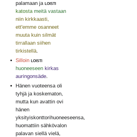
palamaan ja
loisti
katosta
meitä vastaan
niin kirkkaasti,
ett'emme osanneet
muuta kuin silmät
tirrallaan siihen
tirkistellä
.
Silloin
loisti
huoneeseen
kirkas
auringonsäde
.
Hänen vuoteensa oli
tyhjä ja koskematon,
mutta kun avattin ovi
hänen
yksityiskonttorihuoneeseensa,
huomattiin sähkövalon
palavan siellä vielä,