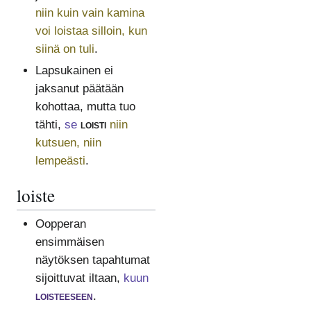
niin kuin vain kamina
voi loistaa silloin, kun
siinä on tuli
.
Lapsukainen ei
jaksanut päätään
kohottaa, mutta tuo
tähti,
se
loisti
niin
kutsuen, niin
lempeästi
.
loiste
Oopperan
ensimmäisen
näytöksen tapahtumat
sijoittuvat iltaan,
kuun
loisteeseen
.