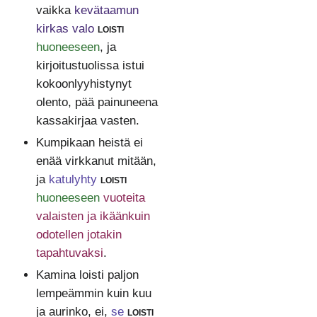
vaikka
kevätaamun
kirkas valo
loisti
huoneeseen
, ja
kirjoitustuolissa istui
kokoonlyyhistynyt
olento, pää painuneena
kassakirjaa vasten.
Kumpikaan heistä ei
enää virkkanut mitään,
ja
katulyhty
loisti
huoneeseen
vuoteita
valaisten ja ikäänkuin
odotellen jotakin
tapahtuvaksi
.
Kamina loisti paljon
lempeämmin kuin kuu
ja aurinko, ei,
se
loisti