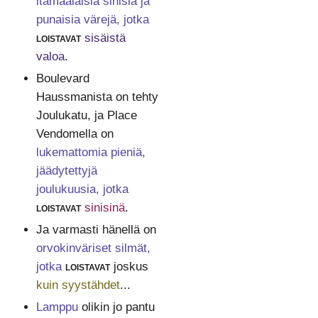
itämaalaisia sinisiä ja
punaisia värejä, jotka
loistavat
sisäistä
valoa
.
Boulevard
Haussmanista on tehty
Joulukatu, ja Place
Vendomella on
lukemattomia pieniä,
jäädytettyjä
joulukuusia, jotka
loistavat
sinisinä
.
Ja varmasti hänellä on
orvokinväriset silmät,
jotka
loistavat
joskus
kuin syystähdet
...
Lamppu
olikin jo pantu