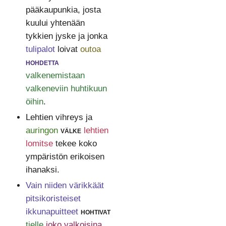
pääkaupunkia, josta
kuului yhtenään
tykkien jyske ja jonka
tulipalot
loivat
outoa
hohdetta
valkenemistaan
valkeneviin huhtikuun
öihin
.
Lehtien vihreys ja
auringon
välke
lehtien
lomitse
tekee koko
ympäristön erikoisen
ihanaksi.
Vain niiden värikkäät
pitsikoristeiset
ikkunapuitteet
hohtivat
tielle
joko valkoisina,