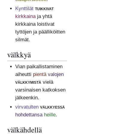
Kynttilät
tuikkivat
kirkkaina
ja yhtä
kirkkaina loistivat
tyttöjen ja päälliköitten
silmät.
välkkyä
Vian paikallistaminen
aiheutti
pientä
valojen
välkkymistä
vielä
varsinaisen katkoksen
jälkeenkin.
virvatulten
välkkyessä
hohdettansa
heille
.
välkähdellä