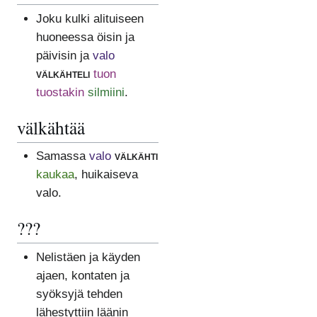
Joku kulki alituiseen
huoneessa öisin ja
päivisin ja
valo
välkähteli
tuon
tuostakin
silmiini
.
välkähtää
Samassa
valo
välkähti
kaukaa
, huikaiseva
valo.
???
Nelistäen ja käyden
ajaen, kontaten ja
syöksyjä tehden
lähestyttiin läänin