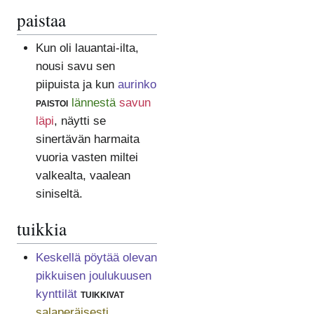
paistaa
Kun oli lauantai-ilta,
nousi savu sen
piipuista ja kun
aurinko
paistoi
lännestä
savun
läpi
, näytti se
sinertävän harmaita
vuoria vasten miltei
valkealta, vaalean
siniseltä.
tuikkia
Keskellä pöytää olevan
pikkuisen joulukuusen
kynttilät
tuikkivat
salaperäisesti
.