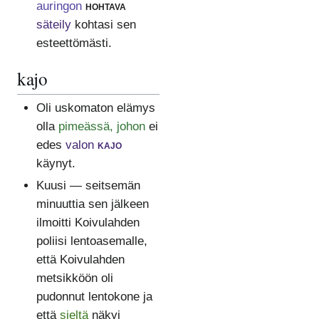
auringon
hohtava
säteily
kohtasi sen
esteettömästi.
kajo
Oli uskomaton elämys
olla
pimeässä, johon
ei
edes
valon
kajo
käynyt.
Kuusi — seitsemän
minuuttia sen jälkeen
ilmoitti Koivulahden
poliisi lentoasemalle,
että Koivulahden
metsikköön oli
pudonnut lentokone ja
että
sieltä
näkyi