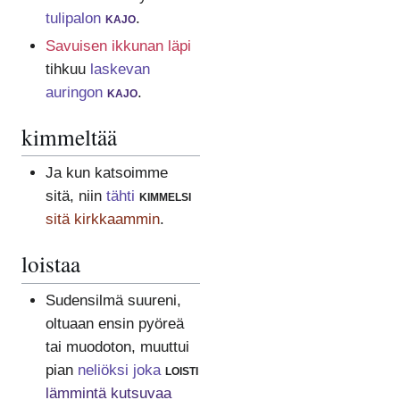
tulipalon
kajo
.
Savuisen ikkunan läpi
tihkuu
laskevan
auringon
kajo
.
kimmeltää
Ja kun katsoimme
sitä, niin
tähti
kimmelsi
sitä kirkkaammin
.
loistaa
Sudensilmä suureni,
oltuaan ensin pyöreä
tai muodoton, muuttui
pian
neliöksi joka
loisti
lämmintä kutsuvaa