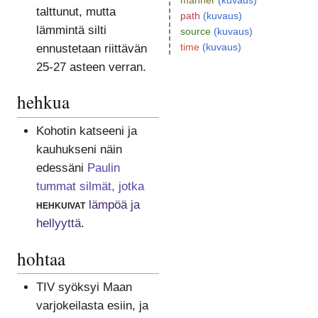
manner
(kuvaus)
talttunut, mutta
path
(kuvaus)
lämmintä silti
source
(kuvaus)
time
(kuvaus)
ennustetaan riittävän
25-27 asteen verran.
hehkua
Kohotin katseeni ja
kauhukseni näin
edessäni
Paulin
tummat silmät, jotka
hehkuivat
lämpöä ja
hellyyttä
.
hohtaa
TIV syöksyi Maan
varjokeilasta esiin, ja