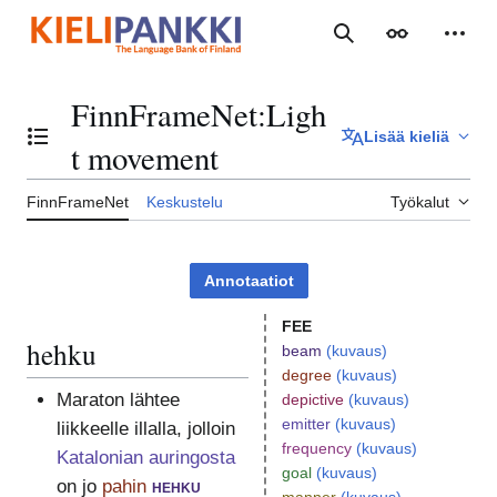
Siirry
sisältöön
Haku
Ulkoasu
Henki
FinnFrameNet
:
Ligh
Lisää kieliä
Vaihda sisällysluettelo
t movement
FinnFrameNet
Keskustelu
Työkalut
Annotaatiot
FEE
hehku
beam
(kuvaus)
degree
(kuvaus)
Maraton lähtee
depictive
(kuvaus)
emitter
(kuvaus)
liikkeelle illalla, jolloin
frequency
(kuvaus)
Katalonian auringosta
goal
(kuvaus)
on jo
pahin
hehku