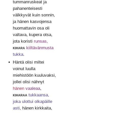
tummanruskeat ja
pahanenteisesti
välkkyvät kuin sonnin,
ja hänen kasvojensa
huomattavin osa oli
valtava, kupera otsa,
jota koristi
runsas,
kihara
kiiltävänmusta
tukka
.
Häntä olisi miltei
voinut luulla
miehistöön kuuluvaksi,
jollei olisi nähnyt
hänen
vaaleaa
,
kiharaa
tukkaansa,
joka ulottui olkapäille
asti
, hänen kirkkaita,