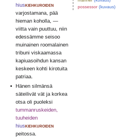
manner
(kuvaus)
hius
kiehkuroiden
possessor
(kuvaus)
varjostamana, pää
hieman koholla, —
viitta vain puuttuu, niin
edessämme seisoo
muinainen roomalainen
tribuni viskaamassa
kapiuasoihdun kansan
keskeen kohti kirotuita
patriaa.
Hänen silmänsä
säteilivät vät ja korkea
otsa oli puoleksi
tummanruskeiden,
tuuheiden
hius
kiehkuroiden
peitossa.