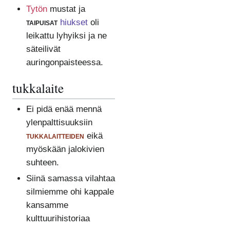
Tytön
mustat ja
taipuisat
hiukset
oli
leikattu lyhyiksi ja ne
säteilivät
auringonpaisteessa.
tukkalaite
Ei pidä enää mennä
ylenpalttisuuksiin
tukkalaitteiden
eikä
myöskään jalokivien
suhteen.
Siinä samassa vilahtaa
silmiemme ohi kappale
kansamme
kulttuurihistoriaa