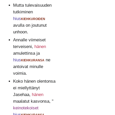
Mutta tulevaisuuden
tutkiminen
hius
kiehkuroiden
avulla on joutunut
unhoon.
Annalle viimeiset
terveiseni,
hänen
amulettinsa ja
hius
kiehkuransa
ne
antoivat minulle
voimia.
Koko hänen olentonsa
ei miellyttänyt
Jasehaa,
hänen
maalatut kasvonsa, "
keinotekoiset
hius
kiehkuransa
,