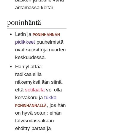
antamassa keltai-
poninhäntä
Letin ja
poninhännän
pidikkeet
puuhelmistä
ovat suosittuja nuorten
keskuudessa.
Hän yllättää
radikaaleilla
näkemyksillään siinä,
että
sotilaalla
voi olla
korvakoru ja
tukka
poninhännällä
, jos hän
on hyvä soturi: eihän
talvisodassakaan
ehditty partaa ja