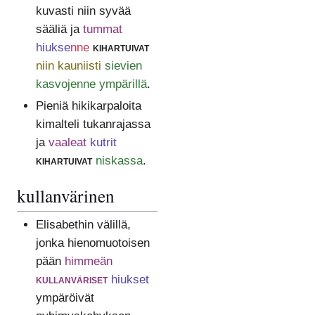
kuvasti niin syvää
sääliä ja
tummat
hiukse
nne
kihartuivat
niin kauniisti
sievien
kasvojenne ympärillä
.
Pieniä hikikarpaloita
kimalteli tukanrajassa
ja
vaaleat
kutrit
kihartuivat
niskassa
.
kullanvärinen
Elisabethin välillä,
jonka hienomuotoisen
pään
himmeän
kullanväriset
hiukset
ympäröivät