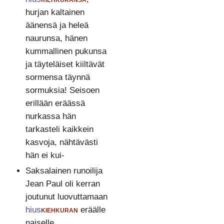
hurjan kaltainen
äänensä ja heleä
naurunsa, hänen
kummallinen pukunsa
ja täyteläiset kiiltävät
sormensa täynnä
sormuksia! Seisoen
erillään eräässä
nurkassa hän
tarkasteli kaikkein
kasvoja, nähtävästi
hän ei kui-
Saksalainen runoilija
Jean Paul oli kerran
joutunut luovuttamaan
hius
kiehkuran
eräälle
naiselle.