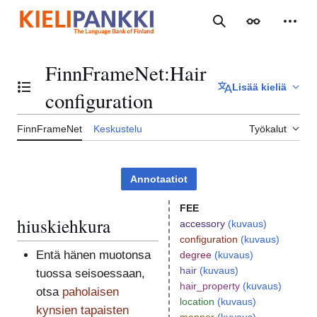
Siirry
sisältöön
Haku
Ulkoasu
Henki
FinnFrameNet
:
Hair
Lisää kieliä
Vaihda sisällysluettelo
configuration
FinnFrameNet
Keskustelu
Työkalut
Annotaatiot
FEE
hiuskiehkura
accessory
(kuvaus)
configuration
(kuvaus)
Entä hänen muotonsa
degree
(kuvaus)
hair
(kuvaus)
tuossa seisoessaan,
hair_property
(kuvaus)
otsa
paholaisen
location
(kuvaus)
kynsien tapaisten