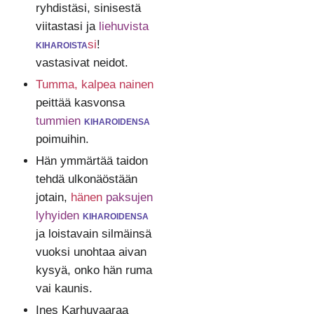
ryhdistäsi, sinisestä
viitastasi ja
liehuvista
kiharoista
si
!
vastasivat neidot.
Tumma, kalpea nainen
peittää kasvonsa
tummien
kiharoidensa
poimuihin.
Hän ymmärtää taidon
tehdä ulkonäöstään
jotain,
hänen
paksujen
lyhyiden
kiharoidensa
ja loistavain silmäinsä
vuoksi unohtaa aivan
kysyä, onko hän ruma
vai kaunis.
Ines Karhuvaaraa