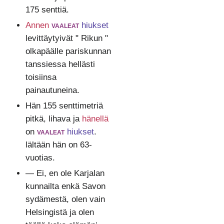
175 senttiä.
Annen
vaaleat
hiukset
levittäytyivät " Rikun "
olkapäälle pariskunnan
tanssiessa hellästi
toisiinsa
painautuneina.
Hän 155 senttimetriä
pitkä, lihava ja
hänellä
on
vaaleat
hiukset
.
lältään hän on 63-
vuotias.
— Ei, en ole Karjalan
kunnailta enkä Savon
sydämestä, olen vain
Helsingistä ja olen