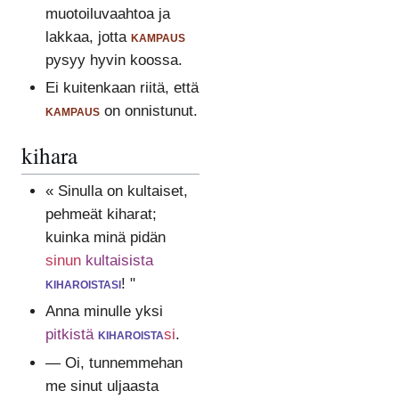
muotoiluvaahtoa ja
lakkaa, jotta
kampaus
pysyy hyvin koossa.
Ei kuitenkaan riitä, että
kampaus
on onnistunut.
kihara
« Sinulla on kultaiset,
pehmeät kiharat;
kuinka minä pidän
sinun
kultaisista
kiharoistasi
! "
Anna minulle yksi
pitkistä
kiharoista
si
.
— Oi, tunnemmehan
me sinut uljaasta