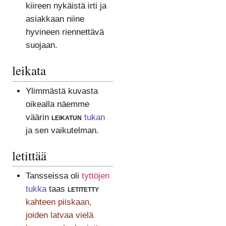
kiireen nykäistä irti ja
asiakkaan niine
hyvineen riennettävä
suojaan.
leikata
Ylimmästä kuvasta
oikealla näemme
väärin
leikatun
tukan
ja sen vaikutelman.
letittää
Tansseissa oli
tyttöjen
tukka
taas
letitetty
kahteen piiskaan,
joiden latvaa vielä