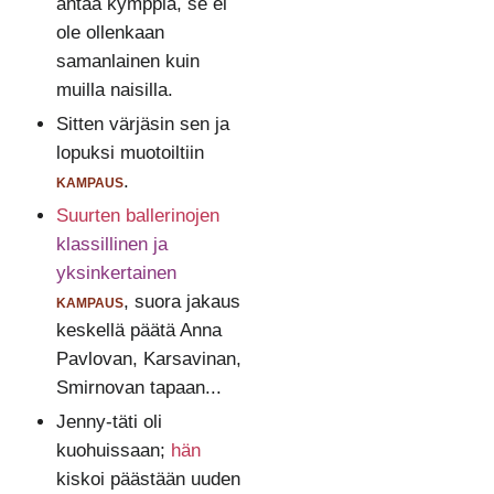
antaa kymppiä, se ei
ole ollenkaan
samanlainen kuin
muilla naisilla.
Sitten värjäsin sen ja
lopuksi muotoiltiin
kampaus
.
Suurten ballerinojen
klassillinen ja
yksinkertainen
kampaus
, suora jakaus
keskellä päätä Anna
Pavlovan, Karsavinan,
Smirnovan tapaan...
Jenny-täti oli
kuohuissaan;
hän
kiskoi päästään uuden