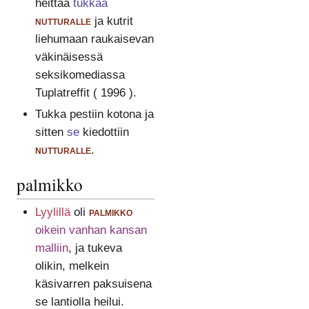
heittää
tukkaa
nutturalle
ja kutrit
liehumaan raukaisevan
väkinäisessä
seksikomediassa
Tuplatreffit ( 1996 ).
Tukka pestiin kotona ja
sitten
se
kiedottiin
nutturalle
.
palmikko
Lyylillä
oli
palmikko
oikein vanhan kansan
malliin
, ja tukeva
olikin, melkein
käsivarren paksuisena
se lantiolla heilui.