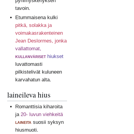
pyhimyskehyksen
tavoin.
Etummaisena kulki
pitkä, solakka ja
voimakasrakenteinen
Jean Deslormes, jonka
vallattomat,
kullanväriset
hiukset
luvattomasti
pilkistelivät kuluneen
karvahatun alta.
laineileva hius
Romanttisia kiharoita
ja
20- luvun viehkeitä
laineita
suosii syksyn
hiusmuoti.