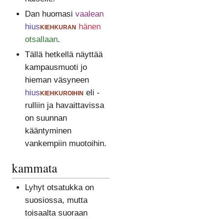
Dan huomasi
vaalean
hius
kiehkuran
hänen
otsallaan
.
Tällä hetkellä näyttää
kampausmuoti jo
hieman väsyneen
hius
kiehkuroihin
eli -
rulliin ja havaittavissa
on suunnan
kääntyminen
vankempiin muotoihin.
kammata
Lyhyt otsatukka on
suosiossa, mutta
toisaalta suoraan