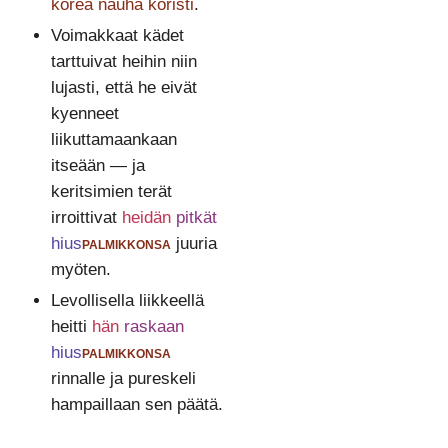
korea nauha koristi
.
Voimakkaat kädet
tarttuivat heihin niin
lujasti, että he eivät
kyenneet
liikuttamaankaan
itseään — ja
keritsimien terät
irroittivat
heidän
pitkät
hius
palmikkonsa
juuria
myöten.
Levollisella liikkeellä
heitti
hän
raskaan
hius
palmikkonsa
rinnalle ja pureskeli
hampaillaan sen päätä.