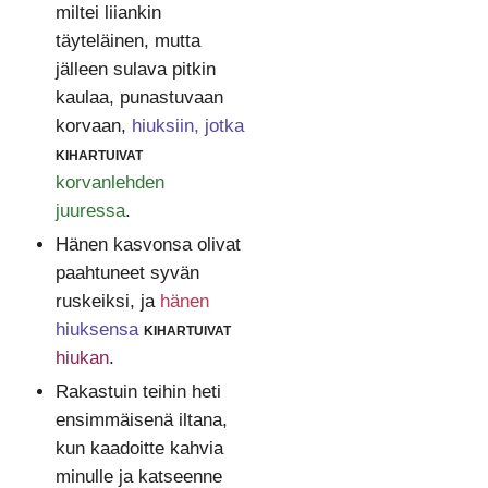
miltei liiankin
täyteläinen, mutta
jälleen sulava pitkin
kaulaa, punastuvaan
korvaan,
hiuksiin, jotka
kihartuivat
korvanlehden
juuressa
.
Hänen kasvonsa olivat
paahtuneet syvän
ruskeiksi, ja
hänen
hiuksensa
kihartuivat
hiukan
.
Rakastuin teihin heti
ensimmäisenä iltana,
kun kaadoitte kahvia
minulle ja katseenne