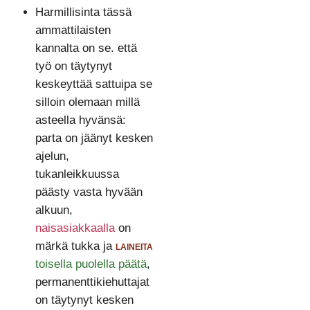
Harmillisinta tässä
ammattilaisten
kannalta on se. että
työ on täytynyt
keskeyttää sattuipa se
silloin olemaan millä
asteella hyvänsä:
parta on jäänyt kesken
ajelun,
tukanleikkuussa
päästy vasta hyvään
alkuun,
naisasiakkaalla
on
märkä tukka ja
laineita
toisella puolella päätä
,
permanenttikiehuttajat
on täytynyt kesken