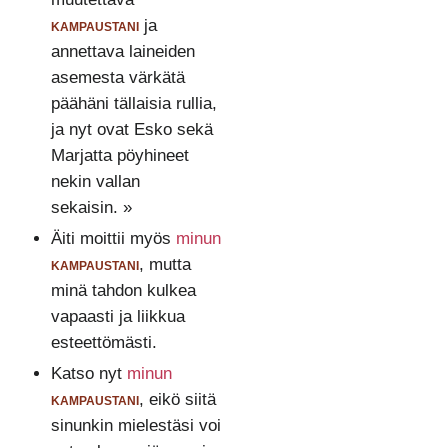
kampaustani
ja
annettava laineiden
asemesta värkätä
päähäni tällaisia rullia,
ja nyt ovat Esko sekä
Marjatta pöyhineet
nekin vallan
sekaisin. »
Äiti moittii myös
minun
kampaustani
, mutta
minä tahdon kulkea
vapaasti ja liikkua
esteettömästi.
Katso nyt
minun
kampaustani
, eikö siitä
sinunkin mielestäsi voi