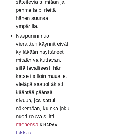
säteileviä silmiään ja
pehmeitä piirteitä
hänen suunsa
ympärillä.
Naapuriini nuo
vieraitten käynnit eivät
kylläkään näyttäneet
mitään vaikuttavan,
sillä tavallisesti hän
katseli silloin muualle,
vieläpä saattoi äkisti
kääntää päänsä
sivuun, jos sattui
näkemään, kuinka joku
nuori rouva silitti
miehensä
kiharaa
tukkaa
.