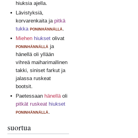
hiuksia ajella.
Lävistyksiä,
korvarenkaita ja
pitkä
tukka
poninhännällä
.
Miehen
hiukset
olivat
poninhännällä
ja
hänellä oli yllään
vihreä maiharimallinen
takki, siniset farkut ja
jalassa ruskeat
bootsit.
Paetessaan
hänellä
oli
pitkät ruskeat
hiukset
poninhännällä
.
suortua