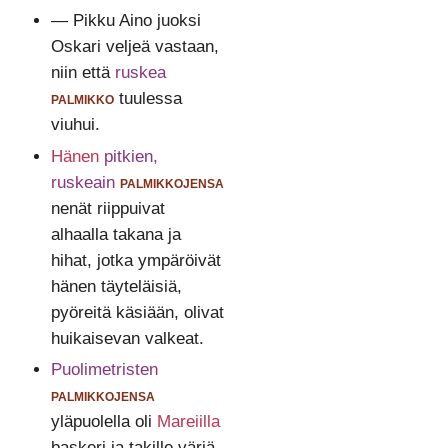
— Pikku Aino juoksi
Oskari veljeä vastaan,
niin että
ruskea
palmikko
tuulessa
viuhui.
Hänen
pitkien,
ruskeain
palmikkojensa
nenät riippuivat
alhaalla takana ja
hihat, jotka ympäröivät
hänen täyteläisiä,
pyöreitä käsiään, olivat
huikaisevan valkeat.
Puolimetristen
palmikkojensa
yläpuolella oli
Mareiilla
baskeri ja takille väriä