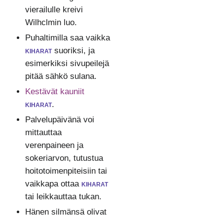
vierailulle kreivi
Wilhclmin luo.
Puhaltimilla saa vaikka
kiharat
suoriksi, ja
esimerkiksi sivupeilejä
pitää sähkö sulana.
Kestävät kauniit
kiharat
.
Palvelupäivänä voi
mittauttaa
verenpaineen ja
sokeriarvon, tutustua
hoitotoimenpiteisiin tai
vaikkapa ottaa
kiharat
tai leikkauttaa tukan.
Hänen silmänsä olivat