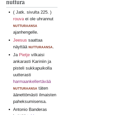
nuttura
( Jatk. sivulta 225. )
rouva
ei ole uhrannut
nutturaansa
ajanhengelle.
Jeesus
saattaa
näyttää
nutturaansa
.
Ja
Pietje
vilkaisi
ankarasti Kariniin ja
pisteli sukkapuikolla
uutterasti
harmaankellertävää
nutturaansa
täten
äänettömästi ilmaisten
paheksumisensa.
Antonio Banderas