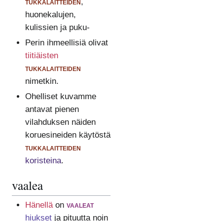
tukkalaitteiden
,
huonekalujen,
kulissien ja puku-
Perin ihmeellisiä olivat
tiitiäisten
tukkalaitteiden
nimetkin.
Ohelliset kuvamme
antavat pienen
vilahduksen näiden
koruesineiden käytöstä
tukkalaitteiden
koristeina
.
vaalea
Hänellä
on
vaaleat
hiukset
ja pituutta noin