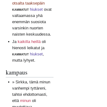
otsalta taaksepäin
kammatut
hiukset
ovat
valtaamassa yhä
enemmän suosiota
varsinkin nuorten
naisten keskuudessa.
Ja
kaikilla heillä
oli
hienosti leikatut ja
kammatut
hiukset
,
mutta lyhyet.
kampaus
» Sirkka, tämä minun
vanhempi tyttäreni,
tahtoi ehdottomasti,
että
minun
oli
muutettava