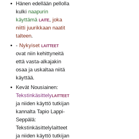
Hänen edellään pellolla
kulki
naapurin
käyttämä
laite
,
joka
niitti juurikkaan naatit
talteen
.
-
Nykyiset
laitteet
ovat niin kehittyneitä
että vasta-alkajakin
osaa ja uskaltaa niitä
käyttää.
Kevät Nousiainen:
Tekstinkäsittely
laitteet
ja niiden käyttö tutkijan
kannalta Tapio Lappi-
Seppälä:
Tekstinkäsittelylaitteet
ja niiden käyttö tutkijan