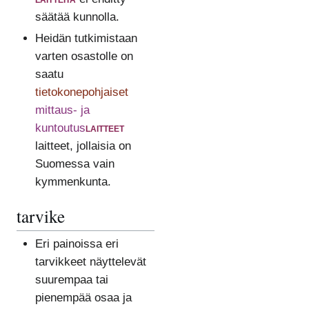
säätää kunnolla.
Heidän tutkimistaan
varten osastolle on
saatu
tietokonepohjaiset
mittaus- ja
kuntoutus
laitteet
laitteet, jollaisia on
Suomessa vain
kymmenkunta.
tarvike
Eri painoissa eri
tarvikkeet näyttelevät
suurempaa tai
pienempää osaa ja