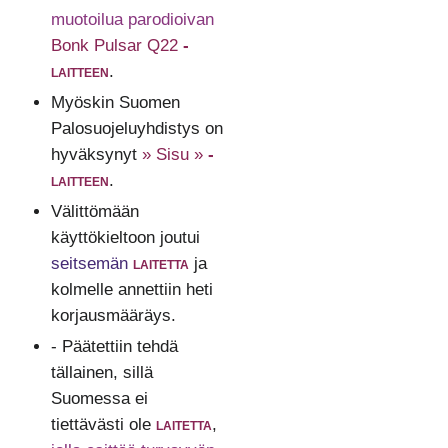
muotoilua parodioivan
Bonk Pulsar Q22
-
laitteen
.
Myöskin Suomen
Palosuojeluyhdistys on
hyväksynyt
» Sisu »
-
laitteen
.
Välittömään
käyttökieltoon joutui
seitsemän
laitetta
ja
kolmelle annettiin heti
korjausmääräys.
- Päätettiin tehdä
tällainen, sillä
Suomessa ei
tiettävästi ole
laitetta
,