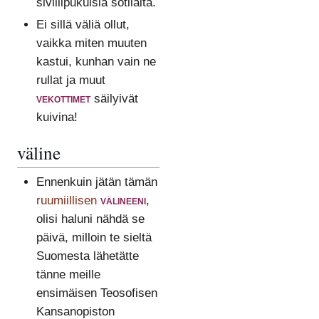
siviilipukuisia sotilaita.
Ei sillä väliä ollut,
vaikka miten muuten
kastui, kunhan vain ne
rullat ja muut
vekottimet
säilyivät
kuivina!
väline
Ennenkuin jätän tämän
ruumiillisen
välineeni
,
olisi haluni nähdä se
päivä, milloin te sieltä
Suomesta lähetätte
tänne meille
ensimäisen Teosofisen
Kansanopiston