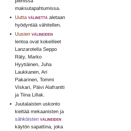
pienissä
maksutapahtumissa.
Uutta
välinettä
aletaan
hyödyntää vähitellen.
Uusien
välineiden
lentoa ovat kokeilleet
Lanzarotella Seppo
Räty, Marko
Hyytiäinen, Juha
Laukkanen, Ari
Pakarinen, Tommi
Viskari, Päivi Alafrantti
ja Tiina Lillak.
Juutalaisten uskonto
kieltää mekaanisten ja
sähköisten
välineiden
käytön sapattina, joka