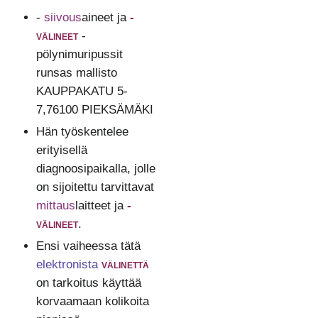
-
siivous
aineet ja
-
välineet
-
pölynimuripussit
runsas mallisto
KAUPPAKATU 5-
7,76100 PIEKSÄMÄKI
Hän työskentelee
erityisellä
diagnoosipaikalla, jolle
on sijoitettu tarvittavat
mittaus
laitteet ja
-
välineet
.
Ensi vaiheessa tätä
elektronista
välinettä
on tarkoitus käyttää
korvaamaan kolikoita