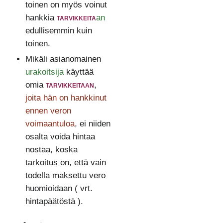
toinen on myös voinut
hankkia
tarvikkeita
an
edullisemmin kuin
toinen.
Mikäli asianomainen
urakoitsija
käyttää
omia
tarvikkeitaan
,
joita hän on hankkinut
ennen veron
voimaantuloa
, ei niiden
osalta voida hintaa
nostaa, koska
tarkoitus on, että vain
todella maksettu vero
huomioidaan ( vrt.
hintapäätöstä ).