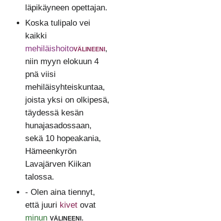
läpikäyneen opettajan.
Koska tulipalo vei
kaikki
mehiläishoito
välineeni
,
niin myyn elokuun 4
pnä viisi
mehiläisyhteiskuntaa,
joista yksi on olkipesä,
täydessä kesän
hunajasadossaan,
sekä 10 hopeakania,
Hämeenkyrön
Lavajärven Kiikan
talossa.
- Olen aina tiennyt,
että juuri
kivet
ovat
minun
välineeni
.