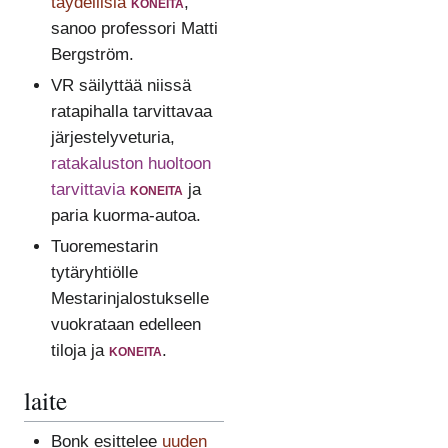
täydellisiä
koneita
,
sanoo professori Matti
Bergström.
VR säilyttää niissä
ratapihalla tarvittavaa
järjestelyveturia,
ratakaluston huoltoon
tarvittavia
koneita
ja
paria kuorma-autoa.
Tuoremestarin
tytäryhtiölle
Mestarinjalostukselle
vuokrataan edelleen
tiloja ja
koneita
.
laite
Bonk esittelee
uuden