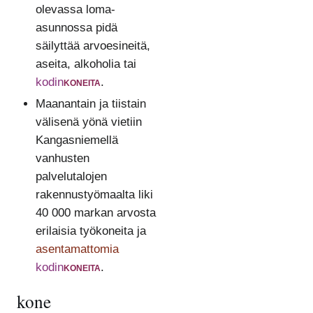
olevassa loma-
asunnossa pidä
säilyttää arvoesineitä,
aseita, alkoholia tai
kodin
koneita
.
Maanantain ja tiistain
välisenä yönä vietiin
Kangasniemellä
vanhusten
palvelutalojen
rakennustyömaalta liki
40 000 markan arvosta
erilaisia työkoneita ja
asentamattomia
kodin
koneita
.
kone