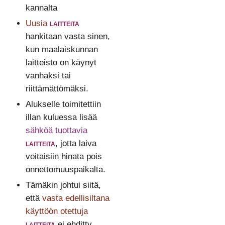
kannalta
Uusia
laitteita
hankitaan vasta sinen,
kun maalaiskunnan
laitteisto on käynyt
vanhaksi tai
riittämättömäksi.
Alukselle toimitettiin
illan kuluessa lisää
sähköä tuottavia
laitteita
, jotta laiva
voitaisiin hinata pois
onnettomuuspaikalta.
Tämäkin johtui siitä,
että
vasta edellisiltana
käyttöön otettuja
laitteita
ei ehditty