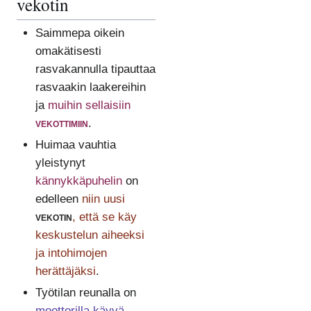
vekotin
Saimmepa oikein
omakätisesti
rasvakannulla tipauttaa
rasvaakin laakereihin
ja
muihin sellaisiin
vekottimiin
.
Huimaa vauhtia
yleistynyt
kännykkäpuhelin
on
edelleen
niin uusi
vekotin
, että se käy
keskustelun aiheeksi
ja intohimojen
herättäjäksi
.
Työtilan reunalla on
moottorilla käyvä