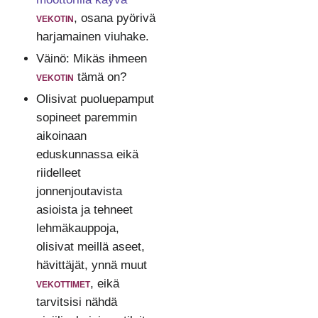
vekotin
, osana pyörivä
harjamainen viuhake.
Väinö: Mikäs ihmeen
vekotin
tämä on?
Olisivat puoluepamput
sopineet paremmin
aikoinaan
eduskunnassa eikä
riidelleet
jonnenjoutavista
asioista ja tehneet
lehmäkauppoja,
olisivat meillä aseet,
hävittäjät, ynnä muut
vekottimet
, eikä
tarvitsisi nähdä