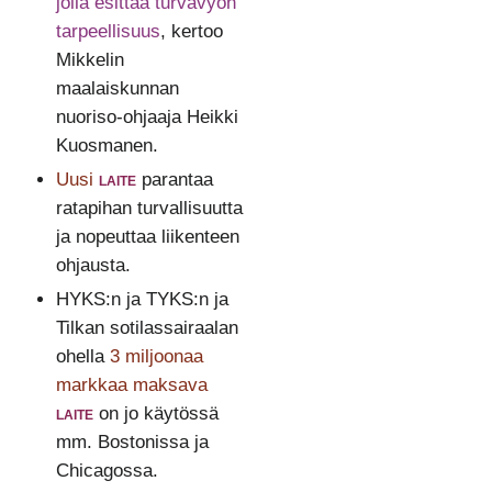
jolla esittää turvavyön
tarpeellisuus
, kertoo
Mikkelin
maalaiskunnan
nuoriso-ohjaaja Heikki
Kuosmanen.
Uusi
laite
parantaa
ratapihan turvallisuutta
ja nopeuttaa liikenteen
ohjausta.
HYKS:n ja TYKS:n ja
Tilkan sotilassairaalan
ohella
3 miljoonaa
markkaa maksava
laite
on jo käytössä
mm. Bostonissa ja
Chicagossa.