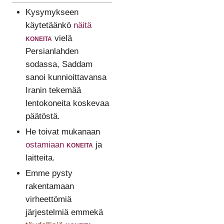
Kysymykseen
käytetäänkö
näitä
koneita
vielä
Persianlahden
sodassa, Saddam
sanoi kunnioittavansa
Iranin tekemää
lentokoneita koskevaa
päätöstä.
He toivat mukanaan
ostamiaan
koneita
ja
laitteita.
Emme pysty
rakentamaan
virheettömiä
järjestelmiä emmekä