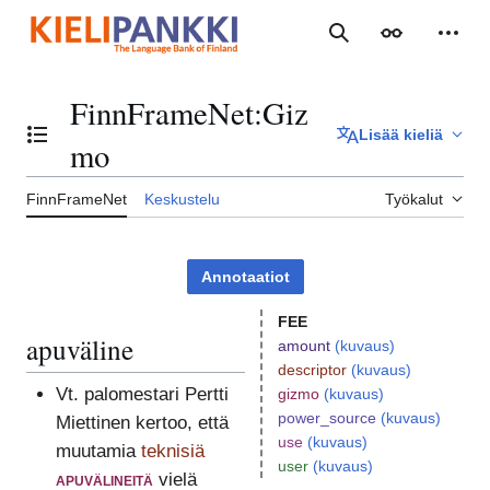
Siirry
sisältöön
Haku
Ulkoasu
Henki
FinnFrameNet
:
Giz
Lisää kieliä
Vaihda sisällysluettelo
mo
FinnFrameNet
Keskustelu
Työkalut
Annotaatiot
FEE
apuväline
amount
(kuvaus)
descriptor
(kuvaus)
Vt. palomestari Pertti
gizmo
(kuvaus)
power_source
(kuvaus)
Miettinen kertoo, että
use
(kuvaus)
muutamia
teknisiä
user
(kuvaus)
apuvälineitä
vielä