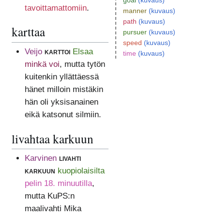
goal
(kuvaus)
tavoittamattomiin
.
manner
(kuvaus)
path
(kuvaus)
karttaa
pursuer
(kuvaus)
speed
(kuvaus)
Veijo
karttoi
Elsaa
time
(kuvaus)
minkä voi
, mutta tytön
kuitenkin yllättäessä
hänet milloin mistäkin
hän oli yksisanainen
eikä katsonut silmiin.
livahtaa karkuun
Karvinen
livahti
karkuun
kuopiolaisilta
pelin 18. minuutilla
,
mutta KuPS:n
maalivahti Mika