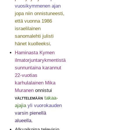
vuosikymmenen ajan
jopa niin onnistuneesti,
että vuonna 1986
israelilainen
sanomalehti julisti
hänet kuolleeksi
.
Haminasta Kymen
ilmatorjuntarykmentistä
sunnuntaina karannut
22-vuotias
karhulalainen Mika
Muranen
onnistui
välttelemään
takaa-
ajajia
yli vuorokauden
varsin pienellä
alueella
.
Alkuaikoina televisio