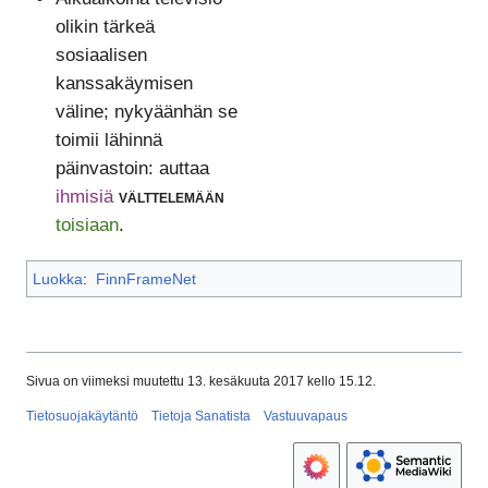
olikin tärkeä
sosiaalisen
kanssakäymisen
väline; nykyäänhän se
toimii lähinnä
päinvastoin: auttaa
ihmisiä
välttelemään
toisiaan
.
Luokka
:
FinnFrameNet
Sivua on viimeksi muutettu 13. kesäkuuta 2017 kello 15.12.
Tietosuojakäytäntö
Tietoja Sanatista
Vastuuvapaus