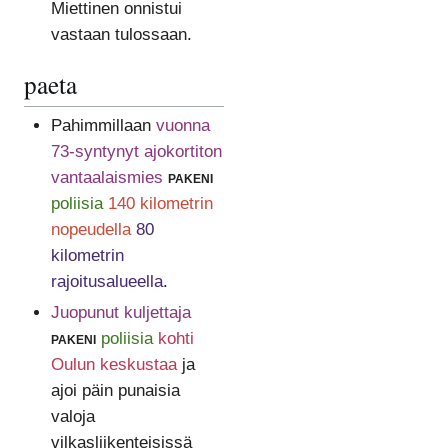
Miettinen onnistui
vastaan tulossaan.
paeta
Pahimmillaan
vuonna
73-syntynyt ajokortiton
vantaalaismies
pakeni
poliisia
140 kilometrin
nopeudella
80
kilometrin
rajoitusalueella
.
Juopunut kuljettaja
pakeni
poliisia
kohti
Oulun keskustaa
ja
ajoi päin punaisia
valoja
vilkasliikenteisissä