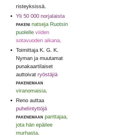
risteyksissä.
Yli 50 000 norjalaista
pakeni
natseja
Ruotsin
puolelle
viiden
sotavuoden aikana
.
Toimittaja K. G. K.
Nyman ja muutamat
punakaartilaiset
auttoivat
ryöstäjiä
pakenemaan
viranomaisia
.
Reno auttaa
puhelintyttöjä
pakenemaan
parittajaa,
jota hän epäilee
murhasta
.