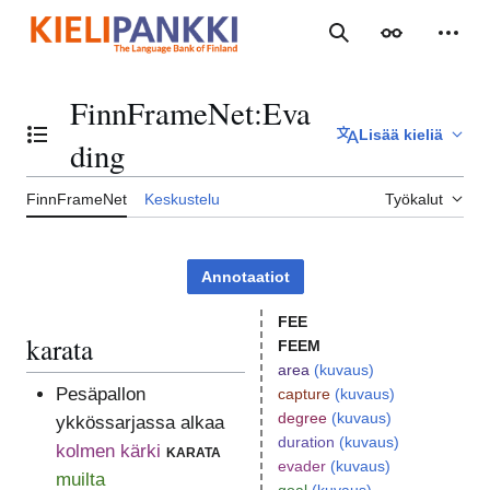
Siirry
sisältöön
Haku
Ulkoasu
Henki
FinnFrameNet
:
Eva
Lisää kieliä
Vaihda sisällysluettelo
ding
FinnFrameNet
Keskustelu
Työkalut
Annotaatiot
FEE
karata
FEEM
area
(kuvaus)
Pesäpallon
capture
(kuvaus)
degree
(kuvaus)
ykkössarjassa alkaa
duration
(kuvaus)
kolmen kärki
karata
evader
(kuvaus)
muilta