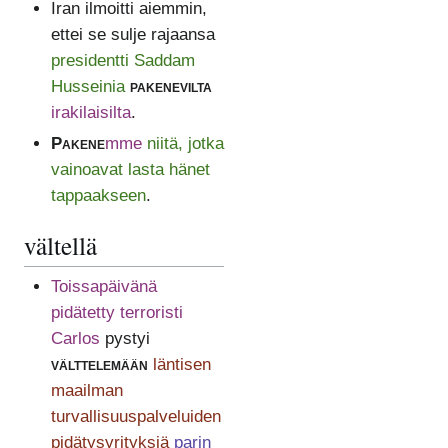
Iran ilmoitti aiemmin,
ettei se sulje rajaansa
presidentti Saddam
Husseinia
pakenevilta
irakilaisilta
.
Pakene
mme
niitä, jotka
vainoavat lasta hänet
tappaakseen
.
vältellä
Toissapäivänä
pidätetty terroristi
Carlos
pystyi
välttelemään
läntisen
maailman
turvallisuuspalveluiden
pidätysyrityksiä
parin