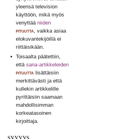
yleensä television
käyttöön, mikä myös
venyttää
niiden
pituutta
, vaikka asiaa
elokuvantekijöillä ei
riittäisikään.
Toisaalta päätettiin,
että
sana-artikkeleiden
pituutta
lisättäisiin
merkittävästi ja että
kullekin artikkelille
pyrittäisiin saamaan
mahdollisimman
korkeatasoinen
kirjoittaja.
syvyys