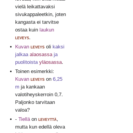
vielä leikattavaksi
sivukappaleetkin, joten
kangasta ei tarvitse
ostaa kuin
laukun
leveys
.
Kuvan
leveys
oli
kaksi
jalkaa
alaosassa
ja
puolitoista
yläosassa
.
Toinen esimerkki:
Kuvan
leveys
on
6,25
m
ja kankaan
valotiheyskerroin 0,7.
Paljonko tarvitaan
valoa?
-
Tiellä
on
leveyttä
,
mutta kun edellä oleva