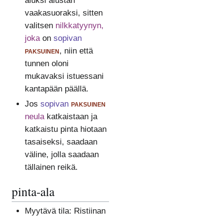
aluksi alustan
vaakasuoraksi, sitten
valitsen
nilkkatyynyn,
joka
on
sopivan
paksuinen
, niin että
tunnen oloni
mukavaksi istuessani
kantapään päällä.
Jos
sopivan
paksuinen
neula
katkaistaan ja
katkaistu pinta hiotaan
tasaiseksi, saadaan
väline, jolla saadaan
tällainen reikä.
pinta-ala
Myytävä tila: Ristiinan