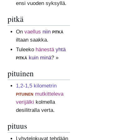
ensi vuoden syksyllä.
pitkä
On
vaellus
niin
pitkä
iltaan saakka.
Tuleeko
hänestä
yhtä
pitkä
kuin minä
? »
pituinen
1,2-1,5 kilometrin
pituinen
mutkitteleva
verijälki
kolmella
desilitralla verta.
pituus
Lyhytelokuvat tehdään