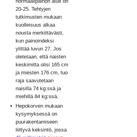
normaalipainon alue on
20-25. Tehtyjen
tutkimusten mukaan
kuolleisuus alkaa
nousta merkittävästi,
kun painoindeksi
ylittää luvun 27. Jos
oletetaan, että naisten
keskimitta olisi 165 cm
ja miesten 176 cm, tuo
raja saavutetaan
naisilla 74 kg:ssä ja
miehillä 84 kg:ssä.
Hepokorven mukaan
kysymyksessä on
puurakentamiseen
liittyvä keksintö, jossa