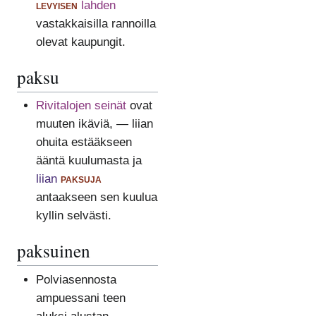
levyisen
lahden
vastakkaisilla rannoilla
olevat kaupungit.
paksu
Rivitalojen seinät
ovat
muuten ikäviä, — liian
ohuita estääkseen
ääntä kuulumasta ja
liian
paksuja
antaakseen sen kuulua
kyllin selvästi.
paksuinen
Polviasennosta
ampuessani teen