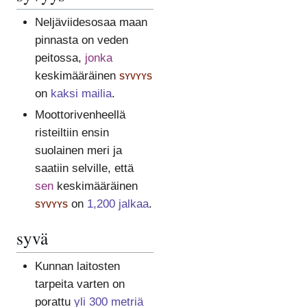
Neljäviidesosaa maan
pinnasta on veden
peitossa,
jonka
keskimääräinen
syvyys
on
kaksi mailia
.
Moottorivenheellä
risteiltiin ensin
suolainen meri ja
saatiin selville, että
sen
keskimääräinen
syvyys
on
1,200 jalkaa
.
syvä
Kunnan laitosten
tarpeita varten on
porattu
yli 300 metriä