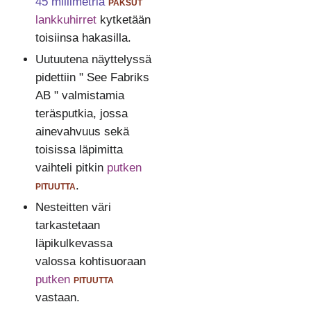
45 millimetriä
paksut
lankkuhirret
kytketään
toisiinsa hakasilla.
Uutuutena näyttelyssä
pidettiin " See Fabriks
AB " valmistamia
teräsputkia, jossa
ainevahvuus sekä
toisissa läpimitta
vaihteli pitkin
putken
pituutta
.
Nesteitten väri
tarkastetaan
läpikulkevassa
valossa kohtisuoraan
putken
pituutta
vastaan.