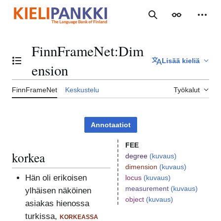
Siirry
sisältöön
Haku
Ulkoasu
Henki
FinnFrameNet
:
Dim
Lisää kieliä
Vaihda sisällysluettelo
ension
FinnFrameNet
Keskustelu
Työkalut
Annotaatiot
FEE
korkea
degree
(kuvaus)
dimension
(kuvaus)
Hän oli erikoisen
locus
(kuvaus)
measurement
(kuvaus)
ylhäisen näköinen
object
(kuvaus)
asiakas hienossa
turkissa,
korkeassa