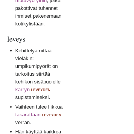
mutavyöryihin
, jotka
pakottivat tuhannet
ihmiset pakenemaan
kotikylistään.
leveys
Kehittelyä riittää
vieläkin:
umpikumipyörät on
tarkoitus siirtää
kehikon sisäpuolelle
kärryn
leveyden
supistamiseksi.
Vaihteen tulee liikkua
takarattaan
leveyden
verran.
Hän käyttää kaikkea