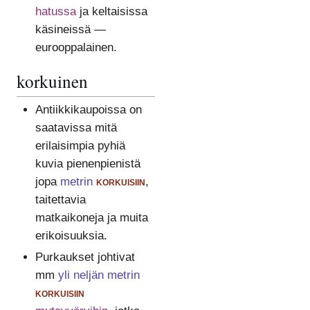
hatussa
ja keltaisissa
käsineissä —
eurooppalainen.
korkuinen
Antiikkikaupoissa on
saatavissa mitä
erilaisimpia pyhiä
kuvia pienenpienistä
jopa
metrin
korkuisiin
,
taitettavia
matkaikoneja ja muita
erikoisuuksia.
Purkaukset johtivat
mm
yli neljän metrin
korkuisiin