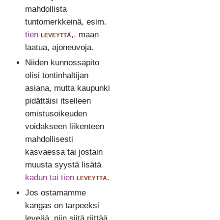
mahdollista
tuntomerkkeinä, esim.
tien
leveyttä
,. maan
laatua, ajoneuvoja.
Niiden kunnossapito
olisi tontinhaltijan
asiana, mutta kaupunki
pidättäisi itselleen
omistusoikeuden
voidakseen liikenteen
mahdollisesti
kasvaessa tai jostain
muusta syystä lisätä
kadun tai tien
leveyttä
.
Jos ostamamme
kangas on tarpeeksi
leveää, niin siitä riittää