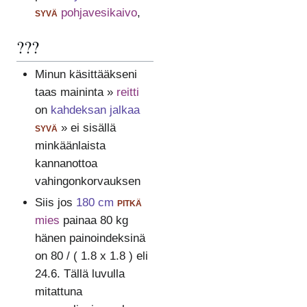
syvä
pohjavesikaivo
,
???
Minun käsittääkseni
taas maininta »
reitti
on
kahdeksan jalkaa
syvä
» ei sisällä
minkäänlaista
kannanottoa
vahingonkorvauksen
Siis jos
180 cm
pitkä
mies
painaa 80 kg
hänen painoindeksinä
on 80 / ( 1.8 x 1.8 ) eli
24.6. Tällä luvulla
mitattuna