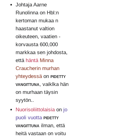
Johtaja Aarne
Runolinna on Hbl:n
kertoman mukaa n
haastanut valtion
oikeuteen, vaatien -
korvausta 600,000
markkaa sen johdosta,
että
häntä
Minna
Craucherin murhan
yhteydessä
on
pidetty
vangittuna
, vaiklka hän
on murhaan täysin
syytön..
Nuorisoliittolaisia
on
jo
puoli vuotta
pidetty
vangittuna
ilman, että
heitä vastaan on voitu