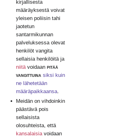
kirjallisesta
määräyksestä voivat
yleisen poliisin tahi
jaotetun
santarmikunnan
palveluksessa olevat
henkilöt vangita
sellaisia henkilöitä ja
niitä
voidaan
pitää
vangittuina
siksi kuin
ne lähetetään
määräpaikkaansa
.
Meidän on vihdoinkin
päästävä pois
sellaisista
olosuhteista, että
kansalaisia
voidaan