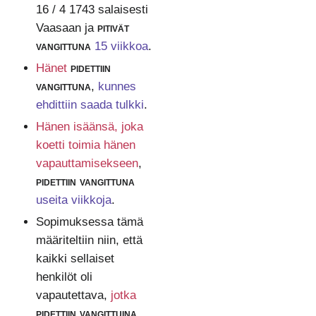
16 / 4 1743 salaisesti
Vaasaan ja
pitivät
vangittuna
15 viikkoa
.
Hänet
pidettiin
vangittuna
,
kunnes
ehdittiin saada tulkki
.
Hänen isäänsä, joka
koetti toimia hänen
vapauttamisekseen
,
pidettiin vangittuna
useita viikkoja
.
Sopimuksessa tämä
määriteltiin niin, että
kaikki sellaiset
henkilöt oli
vapautettava,
jotka
pidettiin vangittuina