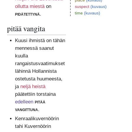
place
(kuvaus)
ollutta miestä
on
suspect
(kuvaus)
time
(kuvaus)
pidätettynä
.
pitää vangita
Kuusi ihmistä on tähän
mennessä saanut
kuulla
rangaistusvaatimukset
lähinnä Hollannista
ostetusta huumeesta,
ja
neljä heistä
päätettiin torstaina
edelleen
pitää
vangittuna
.
Kenraalikuvernöörin
tahi Kuvernöörin