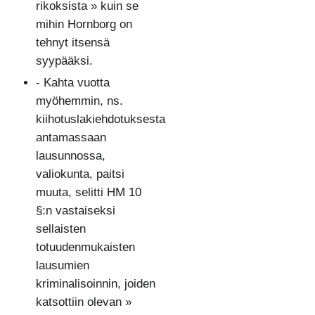
rikoksista » kuin se
mihin Hornborg on
tehnyt itsensä
syypääksi.
- Kahta vuotta
myöhemmin, ns.
kiihotuslakiehdotuksesta
antamassaan
lausunnossa,
valiokunta, paitsi
muuta, selitti HM 10
§:n vastaiseksi
sellaisten
totuudenmukaisten
lausumien
kriminalisoinnin, joiden
katsottiin olevan »