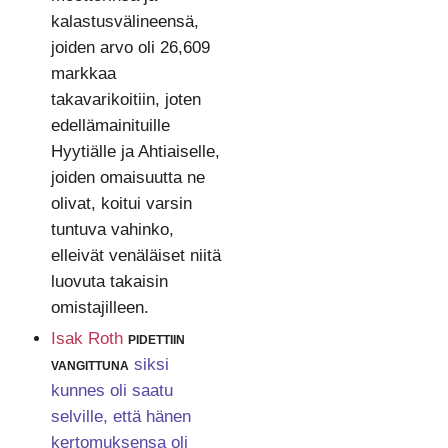
kalastusvälineensä,
joiden arvo oli 26,609
markkaa
takavarikoitiin, joten
edellämainituille
Hyytiälle ja Ahtiaiselle,
joiden omaisuutta ne
olivat, koitui varsin
tuntuva vahinko,
elleivät venäläiset niitä
luovuta takaisin
omistajilleen.
Isak Roth
pidettiin
vangittuna
siksi
kunnes oli saatu
selville, että hänen
kertomuksensa oli