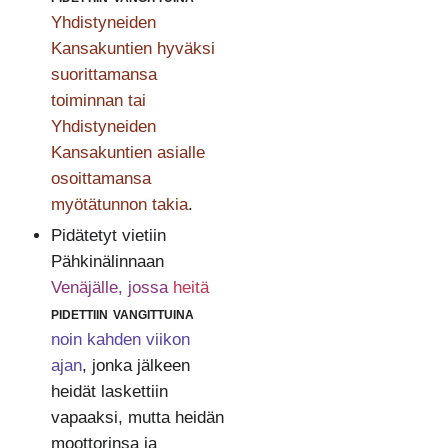
Yhdistyneiden
Kansakuntien hyväksi
suorittamansa
toiminnan tai
Yhdistyneiden
Kansakuntien asialle
osoittamansa
myötätunnon takia
.
Pidätetyt vietiin
Pähkinälinnaan
Venäjälle, jossa
heitä
pidettiin vangittuina
noin kahden viikon
ajan
, jonka jälkeen
heidät laskettiin
vapaaksi, mutta heidän
moottorinsa ja