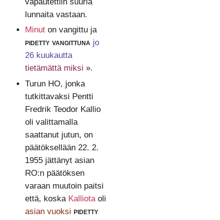
vapautettiin suuria
lunnaita vastaan.
Minut
on vangittu ja
pidetty vangittuna
jo
26 kuukautta
tietämättä miksi
».
Turun HO, jonka
tutkittavaksi Pentti
Fredrik Teodor Kallio
oli valittamalla
saattanut jutun, on
päätöksellään 22. 2.
1955 jättänyt asian
RO:n päätöksen
varaan muutoin paitsi
että, koska
Kalliota
oli
asian vuoksi
pidetty