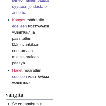
lainvoimainen päätös
syytteen johdosta oli
annettu
.
Kangas
määrättiin
edelleen
pidettäväksi
vangittuna
ja
passitettiin
lääninvankilaan
odottamaan
mielisairaalaan
pääsyä.
Hänet
määrättiin
edelleen
pidettäväksi
vangittuna
.
vangita
Se on tapahtunut