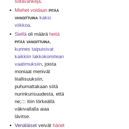
sotavankeja
.
Miehet voidaan
pitää
vangittuina
kaksi
viikkoa
.
Siellä
oli määrä
heitä
pitää vangittuina
,
kunnes taipuisivat
kaikkiin lakkokomitean
vaatimuksiin
, joista
moniaat menivät
liiallisuuksiin,
puhumattakaan siitä
nurinkurisuudesta, että
ne;::: itiin törkeällä
väkivallalla aiaa
lävitse.
Venäläiset
veivät
hänet