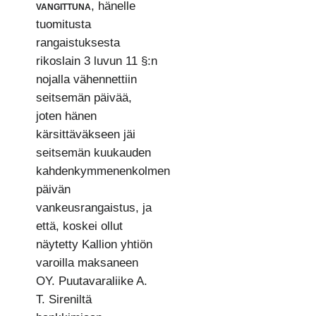
vangittuna
, hänelle
tuomitusta
rangaistuksesta
rikoslain 3 luvun 11 §:n
nojalla vähennettiin
seitsemän päivää,
joten hänen
kärsittäväkseen jäi
seitsemän kuukauden
kahdenkymmenenkolmen
päivän
vankeusrangaistus, ja
että, koskei ollut
näytetty Kallion yhtiön
varoilla maksaneen
OY. Puutavaraliike A.
T. Sireniltä