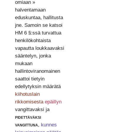
omiaan »
halventamaan
eduskuntaa, hallitusta
jne. Samoin se katsoi
HM 6 §:ssä turvattua
henkilökohtaista
vapautta loukkaavaksi
sääntelyn, jonka
mukaan
hallintoviranomainen
saattoi tietyin
edellytyksin määrätä
kiihotuslain
rikkomisesta
epäillyn
vangittavaksi ja
pidettäväksi
vangittuna
,
kunnes