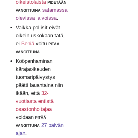
oikeistolaista
pidetään
vangittuina
satamassa
olevissa laivoissa
.
Vaikka poliisit eivät
oikein uskokaan tätä,
ei
Beniä
voitu
pitää
vangittuna
.
Kööpenhaminan
käräjäoikeuden
tuomaripäivystys
päätti lauantaina niin
ikään, että
32-
vuotiasta entistä
osastonhoitajaa
voidaan
pitää
vangittuna
27 päivän
ajan
.