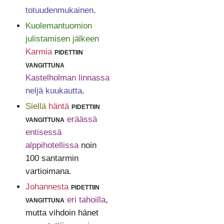
totuudenmukainen
.
Kuolemantuomion
julistamisen jälkeen
Karmia
pidettiin
vangittuna
Kastelholman linnassa
neljä kuukautta
.
Siellä
häntä
pidettiin
vangittuna
eräässä
entisessä
alppihotellissa
noin
100 santarmin
vartioimana.
Johannesta
pidettiin
vangittuna
eri tahoilla
,
mutta vihdoin hänet