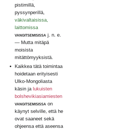
pistimillä,
pyssynperillä,
väkivaltaisissa,
laittomissa
vangitsemisissa
j. n. e.
— Mutta mitäpä
moisista
mitättömyyksistä.
Kaikkea tätä toimintaa
hoidetaan erityisesti
Ulko-Mongoliasta
käsin ja
lukuisten
bolshevikiasiamiesten
vangitsemisissa
on
käynyt selville, että he
ovat saaneet sekä
ohjeensa että aseensa