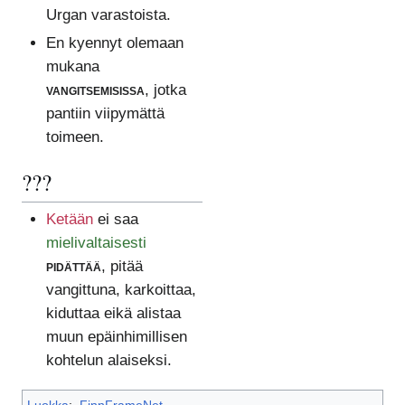
Urgan varastoista.
En kyennyt olemaan
mukana
vangitsemisissa
, jotka
pantiin viipymättä
toimeen.
???
Ketään
ei saa
mielivaltaisesti
pidättää
, pitää
vangittuna, karkoittaa,
kiduttaa eikä alistaa
muun epäinhimillisen
kohtelun alaiseksi.
Luokka
:
FinnFrameNet