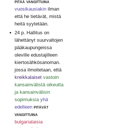
pitää vangittuina
vuosikausiakin
ilman
että he tietävät, mistä
heitä syytetään.
24 p. Hallitus on
lähettänyt suurvaltojen
pääkaupungeissa
oleville edustajilleen
kiertosähkösanoman.
jossa ilmoitetaan, että
kreikkalaiset
vastoin
kansainvälistä oikeutta
ja kansainvälisin
sopimuksia
yhä
edelleen
pitävät
vangittuina
bulgarialaisia