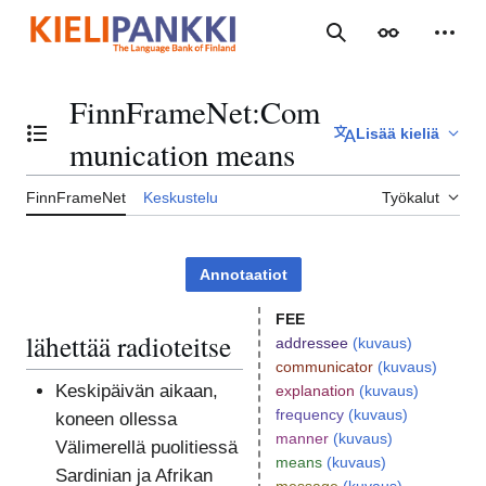
Siirry
sisältöön
Haku
Ulkoasu
Henki
FinnFrameNet
:
Com
Lisää kieliä
Vaihda sisällysluettelo
munication means
FinnFrameNet
Keskustelu
Työkalut
Annotaatiot
FEE
lähettää radioteitse
addressee
(kuvaus)
communicator
(kuvaus)
Keskipäivän aikaan,
explanation
(kuvaus)
frequency
(kuvaus)
koneen ollessa
manner
(kuvaus)
Välimerellä puolitiessä
means
(kuvaus)
Sardinian ja Afrikan