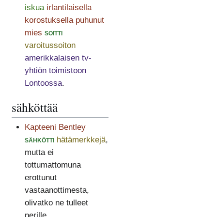
iskua
irlantilaisella
korostuksella puhunut
mies
soitti
varoitussoiton
amerikkalaisen tv-
yhtiön toimistoon
Lontoossa
.
sähköttää
Kapteeni Bentley
sähkötti
hätämerkkejä
,
mutta ei
tottumattomuna
erottunut
vastaanottimesta,
olivatko ne tulleet
perille.