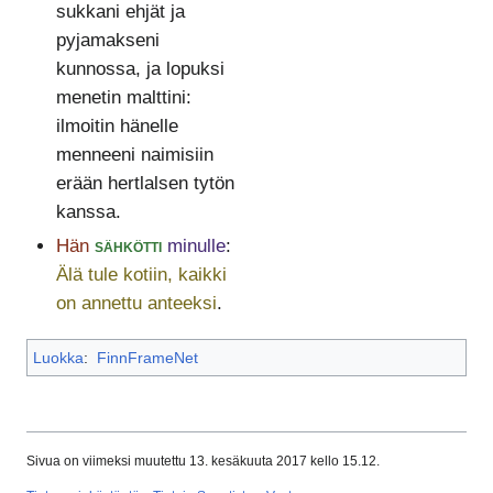
sukkani ehjät ja
pyjamakseni
kunnossa, ja lopuksi
menetin malttini:
ilmoitin hänelle
menneeni naimisiin
erään hertlalsen tytön
kanssa.
Hän
sähkötti
minulle
:
Älä tule kotiin, kaikki
on annettu anteeksi
.
Luokka
:
FinnFrameNet
Sivua on viimeksi muutettu 13. kesäkuuta 2017 kello 15.12.