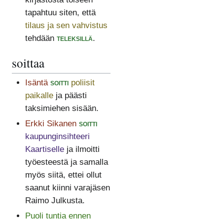
tapahtuu siten, että
tilaus ja sen vahvistus
tehdään
teleksillä
.
soittaa
Isäntä
soitti
poliisit
paikalle
ja päästi
taksimiehen sisään.
Erkki Sikanen
soitti
kaupunginsihteeri
Kaartiselle
ja ilmoitti
työesteestä ja samalla
myös siitä, ettei ollut
saanut kiinni varajäsen
Raimo Julkusta.
Puoli tuntia ennen