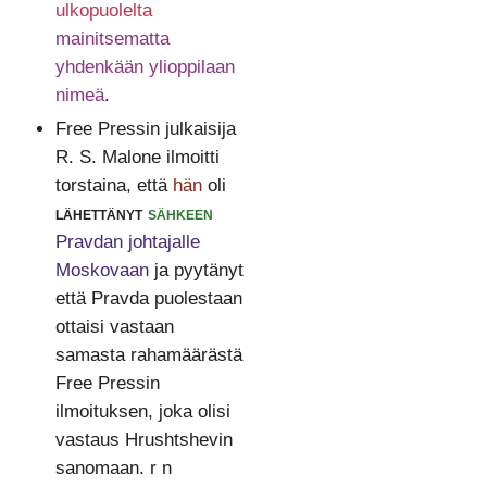
ulkopuolelta
mainitsematta
yhdenkään ylioppilaan
nimeä
.
Free Pressin julkaisija
R. S. Malone ilmoitti
torstaina, että
hän
oli
lähettänyt
sähkeen
Pravdan johtajalle
Moskovaan
ja pyytänyt
että Pravda puolestaan
ottaisi vastaan
samasta rahamäärästä
Free Pressin
ilmoituksen, joka olisi
vastaus Hrushtshevin
sanomaan. r n