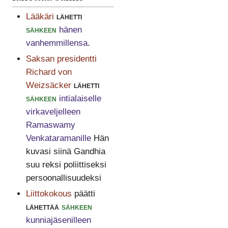
Lääkäri
lähetti
sähkeen
hänen
vanhemmillensa
.
Saksan presidentti
Richard von
Weizsäcker
lähetti
sähkeen
intialaiselle
virkaveljelleen
Ramaswamy
Venkataramanille
Hän
kuvasi siinä Gandhia
suu reksi poliittiseksi
persoonallisuudeksi
Liittokokous
päätti
lähettää
sähkeen
kunniajäsenilleen