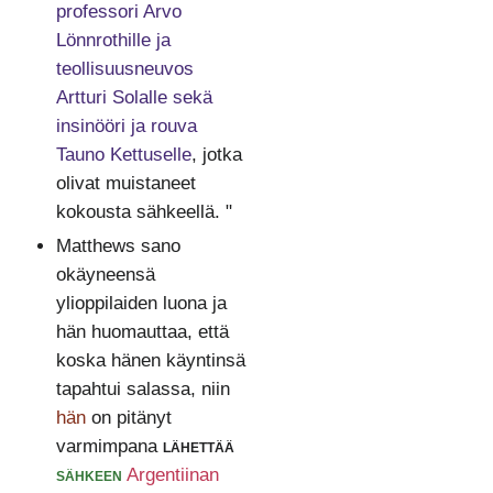
professori Arvo
Lönnrothille ja
teollisuusneuvos
Artturi Solalle sekä
insinööri ja rouva
Tauno Kettuselle
, jotka
olivat muistaneet
kokousta sähkeellä. "
Matthews sano
okäyneensä
ylioppilaiden luona ja
hän huomauttaa, että
koska hänen käyntinsä
tapahtui salassa, niin
hän
on pitänyt
varmimpana
lähettää
sähkeen
Argentiinan