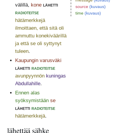
message
(kuvaus)
välillä,
kone
lähetti
source
(kuvaus)
radioteitse
time
(kuvaus)
hätämerkkejä
ilmoittaen, että sitä oli
ammuttu konekiväärillä
ja että se oli syttynyt
tuleen
.
Kaupungin varusväki
lähetti
radioteitse
avunpyynnön
kuningas
Abdullahille
.
Ennen alas
syöksymistään
se
lähetti
radioteitse
hätämerkkejä
.
lähettää sähke