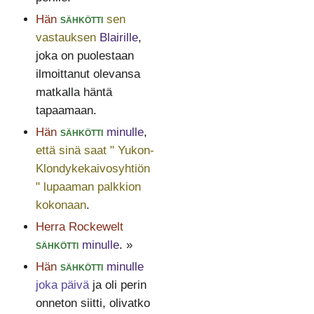
Hän
sähkötti
sen
vastauksen
Blairille
,
joka on puolestaan
ilmoittanut olevansa
matkalla häntä
tapaamaan.
Hän
sähkötti
minulle
,
että sinä saat " Yukon-
Klondykekaivosyhtiön
" lupaaman palkkion
kokonaan
.
Herra Rockewelt
sähkötti
minulle
. »
Hän
sähkötti
minulle
joka päivä
ja oli perin
onneton siitti, olivatko