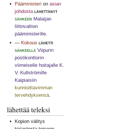
Pääministeri
on
asian
johdosta
lähettänyt
sähkeen
Malaijan
liittovaltion
pääministerille
.
—
Kokous
lähetti
sähkeellä
Viipurin
postikonttorin
viimeiselle hoitajalle K.
V. Kullströmille
Kaipiaisiin
kunnioittavimman
tervehdyksensä
.
lähettää teleksi
Kopion välitys
kirjastosta toiseen