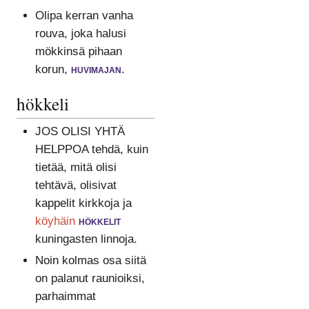
Olipa kerran vanha
rouva, joka halusi
mökkinsä pihaan
korun,
huvimajan
.
hökkeli
JOS OLISI YHTÄ
HELPPOA tehdä, kuin
tietää, mitä olisi
tehtävä, olisivat
kappelit kirkkoja ja
köyhäin
hökkelit
kuningasten linnoja.
Noin kolmas osa siitä
on palanut raunioiksi,
parhaimmat