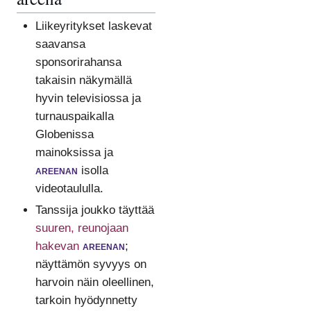
Liikeyritykset laskevat
saavansa
sponsorirahansa
takaisin näkymällä
hyvin televisiossa ja
turnauspaikalla
Globenissa
mainoksissa ja
areenan
isolla
videotaululla.
Tanssija joukko täyttää
suuren, reunojaan
hakevan
areenan
;
näyttämön syvyys on
harvoin näin oleellinen,
tarkoin hyödynnetty