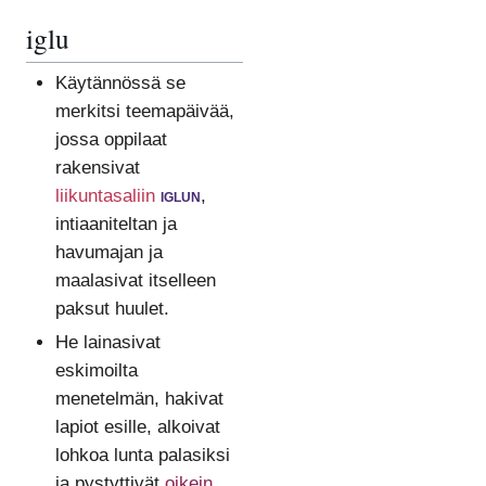
iglu
Käytännössä se
merkitsi teemapäivää,
jossa oppilaat
rakensivat
liikuntasaliin
iglun
,
intiaaniteltan ja
havumajan ja
maalasivat itselleen
paksut huulet.
He lainasivat
eskimoilta
menetelmän, hakivat
lapiot esille, alkoivat
lohkoa lunta palasiksi
ja pystyttivät
oikein