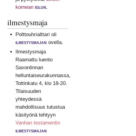
komean
iglun
.
ilmestysmaja
Polttouhrialttari oli
ilmestysmajan
ovella.
Ilmestysmaja
Raamattu luento
Savonlinnan
helluntaiseurakunnassa,
Tottinkatu 4, klo 18-20.
Tilaisuuden
yhteydessä
mahdollisuus tutustua
käsityönä tehtyyn
Vanhan testamentin
ilmestysmajan