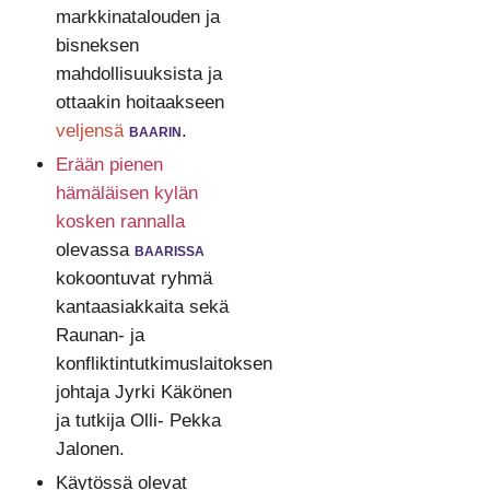
markkinatalouden ja
bisneksen
mahdollisuuksista ja
ottaakin hoitaakseen
veljensä
baarin
.
Erään pienen
hämäläisen kylän
kosken rannalla
olevassa
baarissa
kokoontuvat ryhmä
kantaasiakkaita sekä
Raunan- ja
konfliktintutkimuslaitoksen
johtaja Jyrki Käkönen
ja tutkija Olli- Pekka
Jalonen.
Käytössä olevat