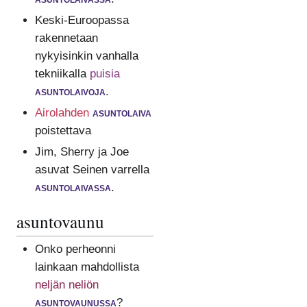
Keski-Euroopassa
rakennetaan
nykyisinkin vanhalla
tekniikalla
puisia
asuntolaivoja
.
Airolahden
asuntolaiva
poistettava
Jim, Sherry ja Joe
asuvat Seinen varrella
asuntolaivassa
.
asuntovaunu
Onko perheonni
lainkaan mahdollista
neljän neliön
asuntovaunussa
?