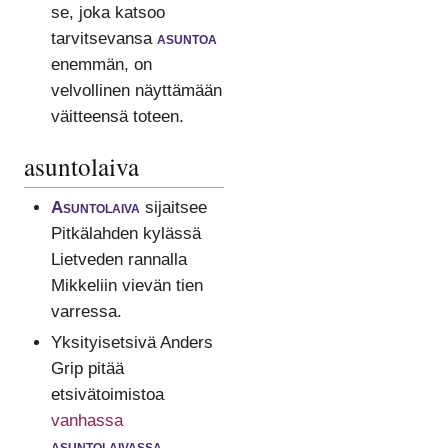
se, joka katsoo
tarvitsevansa
asuntoa
enemmän, on
velvollinen näyttämään
väitteensä toteen.
asuntolaiva
Asuntolaiva
sijaitsee
Pitkälahden kylässä
Lietveden rannalla
Mikkeliin vievän tien
varressa.
Yksityisetsivä Anders
Grip pitää
etsivätoimistoa
vanhassa
asuntolaivassa
.