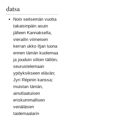
datsa
Noin seitsemän vuotta
takaisinpäin asuin
jälleen Kannaksella,
vierailin viimeisen
kerran ukko Iljan luona
ennen tämän kuolemaa
ja jouduin silloin tällöin,
seurustelemaan
ypöyksikseen elävän;
Jyri Répinin kanssa;
muistan tämän,
ainutlaatuisen
eriskummallisen
venäläisen
taidemaalarin