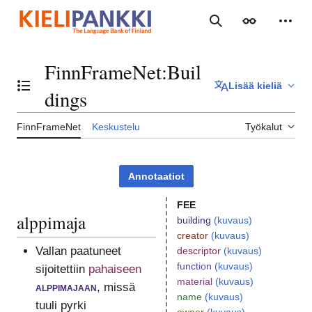
Siirry
sisältöön
Haku
Ulkoasu
Henki
FinnFrameNet
:
Buil
Lisää kieliä
Vaihda sisällysluettelo
dings
FinnFrameNet
Keskustelu
Työkalut
Annotaatiot
FEE
alppimaja
building
(kuvaus)
creator
(kuvaus)
Vallan paatuneet
descriptor
(kuvaus)
function
(kuvaus)
sijoitettiin
pahaiseen
material
(kuvaus)
alppimajaan
, missä
name
(kuvaus)
tuuli pyrki