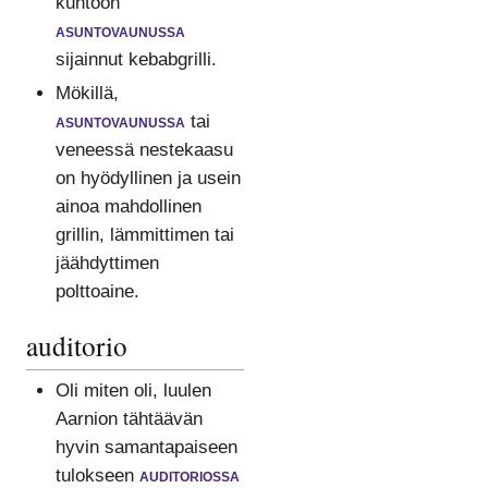
kuntoon
asuntovaunussa
sijainnut kebabgrilli.
Mökillä,
asuntovaunussa
tai
veneessä nestekaasu
on hyödyllinen ja usein
ainoa mahdollinen
grillin, lämmittimen tai
jäähdyttimen
polttoaine.
auditorio
Oli miten oli, luulen
Aarnion tähtäävän
hyvin samantapaiseen
tulokseen
auditoriossa