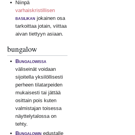
Niinpä
varhaiskristillisen
basilikan
jokainen osa
tarkoittaa jotain, viittaa
aivan tiettyyn asiaan.
bungalow
Bungalowissa
väliseinät voidaan
sijoitella yksilöllisesti
perheen tilatarpeiden
mukaisesti tai jättää
osittain pois kuten
valmistajan toisessa
näyttelytalossa on
tehty.
Bungalowin
edustalle