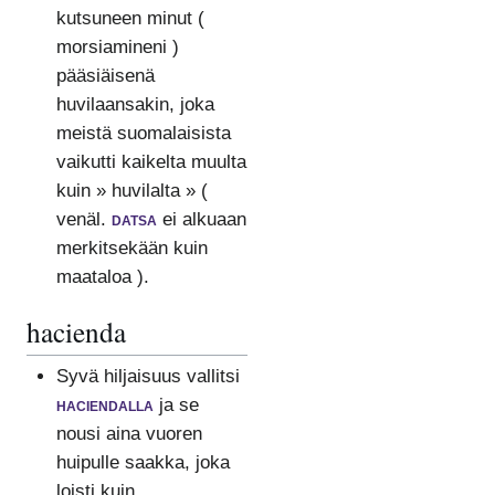
kutsuneen minut (
morsiamineni )
pääsiäisenä
huvilaansakin, joka
meistä suomalaisista
vaikutti kaikelta muulta
kuin » huvilalta » (
venäl.
datsa
ei alkuaan
merkitsekään kuin
maataloa ).
hacienda
Syvä hiljaisuus vallitsi
haciendalla
ja se
nousi aina vuoren
huipulle saakka, joka
loisti kuin