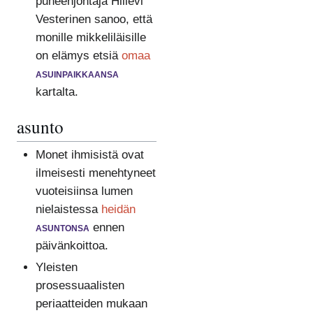
puheenjohtaja Hillevi
Vesterinen sanoo, että
monille mikkeliläisille
on elämys etsiä
omaa
asuinpaikkaansa
kartalta.
asunto
Monet ihmisistä ovat
ilmeisesti menehtyneet
vuoteisiinsa lumen
nielaistessa
heidän
asuntonsa
ennen
päivänkoittoa.
Yleisten
prosessuaalisten
periaatteiden mukaan