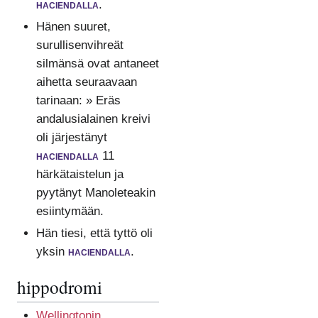
haciendalla
.
Hänen suuret,
surullisenvihreät
silmänsä ovat antaneet
aihetta seuraavaan
tarinaan: » Eräs
andalusialainen kreivi
oli järjestänyt
haciendalla
11
härkätaistelun ja
pyytänyt Manoleteakin
esiintymään.
Hän tiesi, että tyttö oli
yksin
haciendalla
.
hippodromi
Wellingtonin