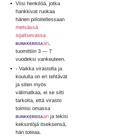
Viisi henkilöä, jotka
hankkivat ruokaa
hänen piiloitellessaan
metsässä
sijaitsevassa
bunkkerissa
an
,
tuomittiin 3 — 7
vuodeksi vankeuteen.
- Vaikka virastolla ja
koululla on eri tehtävät
ja siten myös
välimatkaa, ei se silti
tarkoita, että virasto
toimisi omassa
bunkkerissa
an
ja tekisi
keksintöjä itseksensä,
hän toteaa.