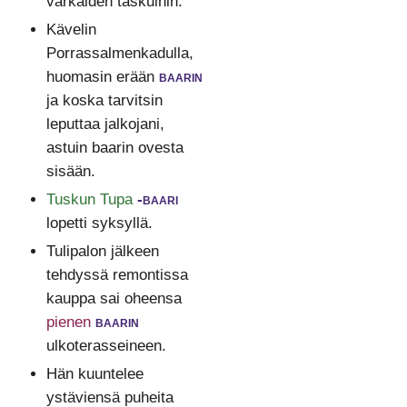
varkaiden taskuihin.
Kävelin
Porrassalmenkadulla,
huomasin erään
baarin
ja koska tarvitsin
leputtaa jalkojani,
astuin baarin ovesta
sisään.
Tuskun Tupa
-baari
lopetti syksyllä.
Tulipalon jälkeen
tehdyssä remontissa
kauppa sai oheensa
pienen
baarin
ulkoterasseineen.
Hän kuuntelee
ystäviensä puheita