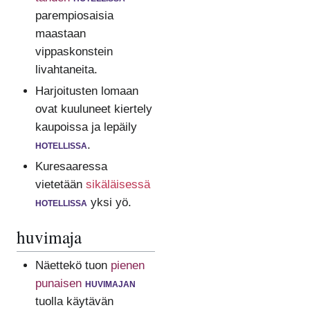
parempiosaisia
maastaan
vippaskonstein
livahtaneita.
Harjoitusten lomaan
ovat kuuluneet kiertely
kaupoissa ja lepäily
hotellissa
.
Kuresaaressa
vietetään
sikäläisessä
hotellissa
yksi yö.
huvimaja
Näettekö tuon
pienen
punaisen
huvimajan
tuolla käytävän