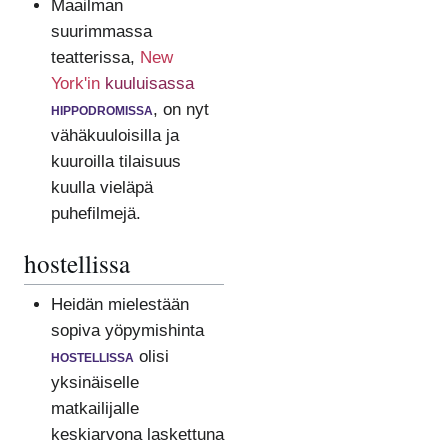
Maailman
suurimmassa
teatterissa,
New
York'in
kuuluisassa
hippodromissa
, on nyt
vähäkuuloisilla ja
kuuroilla tilaisuus
kuulla vieläpä
puhefilmejä.
hostellissa
Heidän mielestään
sopiva yöpymishinta
hostellissa
olisi
yksinäiselle
matkailijalle
keskiarvona laskettuna