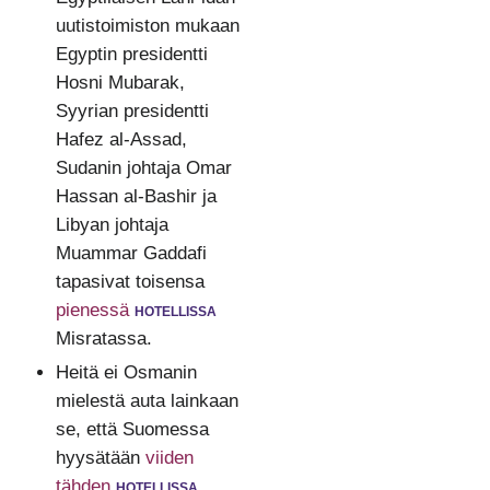
uutistoimiston mukaan
Egyptin presidentti
Hosni Mubarak,
Syyrian presidentti
Hafez al-Assad,
Sudanin johtaja Omar
Hassan al-Bashir ja
Libyan johtaja
Muammar Gaddafi
tapasivat toisensa
pienessä
hotellissa
Misratassa.
Heitä ei Osmanin
mielestä auta lainkaan
se, että Suomessa
hyysätään
viiden
tähden
hotellissa