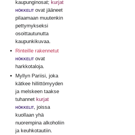
kaupunginosat;
kurjat
hökkelit
ovat jääneet
pilaamaan muutenkin
pettymykseksi
osoittautunutta
kaupunkikuvaa.
Rinteille rakennetut
hökkelit
ovat
harkkotaloja.
Myllyn Pariisi, joka
kätkee hillittömyyden
ja melskeen taakse
tuhannet
kurjat
hökkelit
, joissa
kuollaan yhä
nuorempina alkoholiin
ja keuhkotautiin.