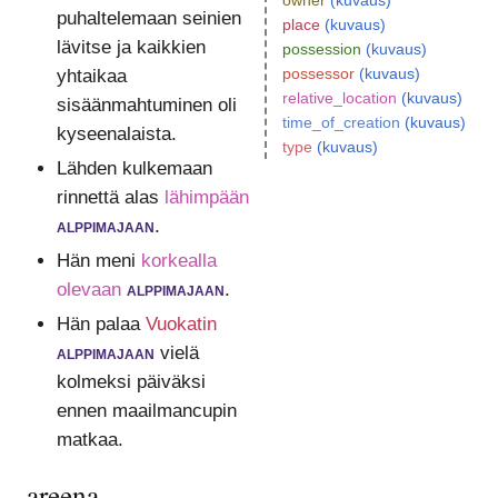
owner
(kuvaus)
puhaltelemaan seinien
place
(kuvaus)
lävitse ja kaikkien
possession
(kuvaus)
possessor
(kuvaus)
yhtaikaa
relative_location
(kuvaus)
sisäänmahtuminen oli
time_of_creation
(kuvaus)
kyseenalaista.
type
(kuvaus)
Lähden kulkemaan
rinnettä alas
lähimpään
alppimajaan
.
Hän meni
korkealla
olevaan
alppimajaan
.
Hän palaa
Vuokatin
alppimajaan
vielä
kolmeksi päiväksi
ennen maailmancupin
matkaa.
areena