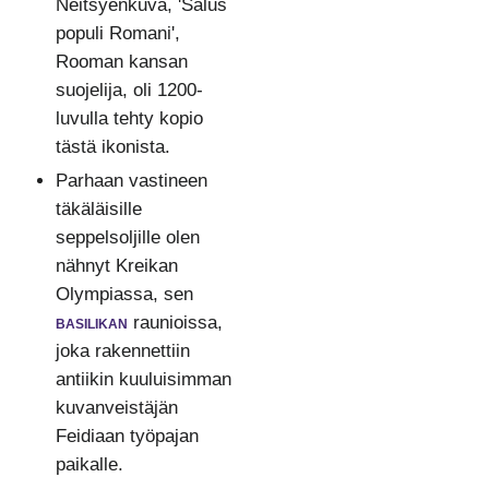
Neitsyenkuva, 'Salus
populi Romani',
Rooman kansan
suojelija, oli 1200-
luvulla tehty kopio
tästä ikonista.
Parhaan vastineen
täkäläisille
seppelsoljille olen
nähnyt Kreikan
Olympiassa, sen
basilikan
raunioissa,
joka rakennettiin
antiikin kuuluisimman
kuvanveistäjän
Feidiaan työpajan
paikalle.