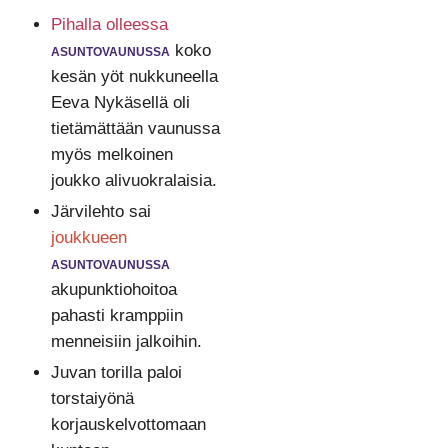
Pihalla olleessa
asuntovaunussa
koko
kesän yöt nukkuneella
Eeva Nykäsellä oli
tietämättään vaunussa
myös melkoinen
joukko alivuokralaisia.
Järvilehto sai
joukkueen
asuntovaunussa
akupunktiohoitoa
pahasti kramppiin
menneisiin jalkoihin.
Juvan torilla paloi
torstaiyönä
korjauskelvottomaan