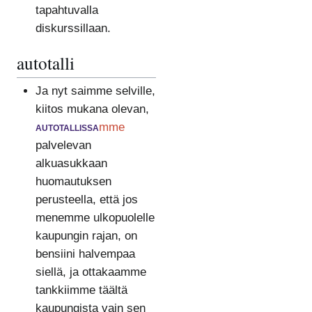
tapahtuvalla
diskurssillaan.
autotalli
Ja nyt saimme selville,
kiitos mukana olevan,
autotallissa
mme
palvelevan
alkuasukkaan
huomautuksen
perusteella, että jos
menemme ulkopuolelle
kaupungin rajan, on
bensiini halvempaa
siellä, ja ottakaamme
tankkiimme täältä
kaupungista vain sen