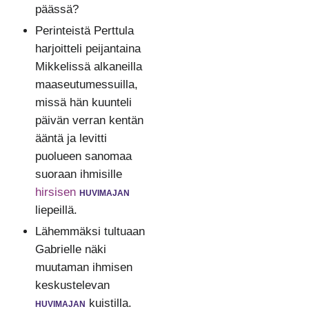
päässä?
Perinteistä Perttula
harjoitteli peijantaina
Mikkelissä alkaneilla
maaseutumessuilla,
missä hän kuunteli
päivän verran kentän
ääntä ja levitti
puolueen sanomaa
suoraan ihmisille
hirsisen
huvimajan
liepeillä.
Lähemmäksi tultuaan
Gabrielle näki
muutaman ihmisen
keskustelevan
huvimajan
kuistilla.