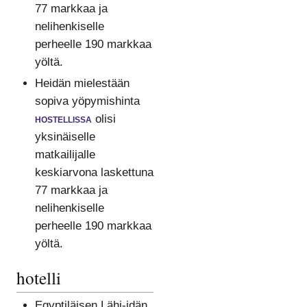
77 markkaa ja
nelihenkiselle
perheelle 190 markkaa
yöltä.
Heidän mielestään
sopiva yöpymishinta
hostellissa
olisi
yksinäiselle
matkailijalle
keskiarvona laskettuna
77 markkaa ja
nelihenkiselle
perheelle 190 markkaa
yöltä.
hotelli
Egyptiläisen Lähi-idän