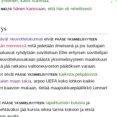
n yhteinen, kallis isänmaa
.
mieltä
hänen kanssaan
,
että hän oli rehellisesti
yys
ttävät neuvottelukunnat
eivät
pääse yksimielisyyteen
vään mennessä
mitä pidetään ilmeisenä ja jos tuottajain
aluavat ryhdytään sovitteluun Ellei erityisen sovittelijan
neuvotteluissakaan päästä yksimielisyyteen maaliskuun
 jää ratkaisu valtioneuvoston päätöksen varaan.
et
eivät
pääse yksimielisyyteen
kaikista pelipäivistä
alan maan takia
, arpoo UEFA koko lohkon kaikki
tyn kaavion mukaan, tietää maajoukkuepäällikkö Lennart
t
pääse yksimielisyyteen
tapahtumien kulusta
ja
 tehtäväksi jää kursia oikea tarina kokoon ja etsiä
sin avulla.