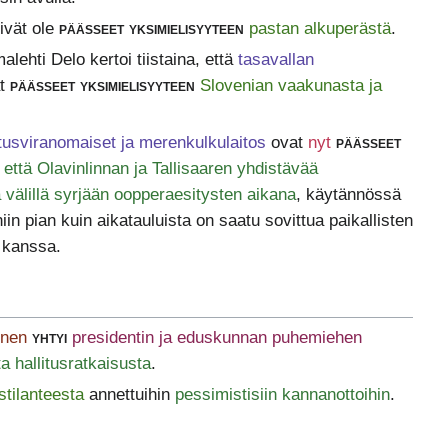
ivät ole
päässeet yksimielisyyteen
pastan alkuperästä
.
lehti Delo kertoi tiistaina, että
tasavallan
t
päässeet yksimielisyyteen
Slovenian vaakunasta ja
tusviranomaiset ja merenkulkulaitos
ovat
nyt
päässeet
, että Olavinlinnan ja Tallisaaren yhdistävää
ta välillä syrjään oopperaesitysten aikana
, käytännössä
in pian kuin aikatauluista on saatu sovittua paikallisten
n kanssa.
inen
yhtyi
presidentin ja eduskunnan puhemiehen
a hallitusratkaisusta
.
stilanteesta
annettuihin
pessimistisiin kannanottoihin
.