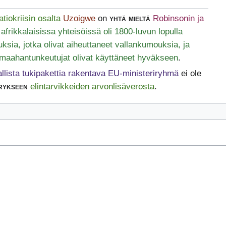
tiokriisin osalta
Uzoigwe
on
yhtä mieltä
Robinsonin ja
:
afrikkalaisissa yhteisöissä oli 1800-luvun lopulla
uksia, jotka olivat aiheuttaneet vallankumouksia, ja
 maahantunkeutujat olivat käyttäneet hyväkseen
.
allista tukipakettia rakentava EU-ministeriryhmä
ei ole
rykseen
elintarvikkeiden arvonlisäverosta
.