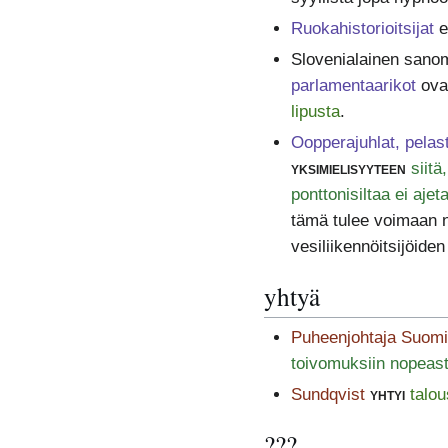
Ruokahistorioitsijat
e
Slovenialainen sanoma
parlamentaarikot
ova
lipusta
.
Oopperajuhlat, pelas
yksimielisyyteen
siitä
ponttonisiltaa ei aje
tämä tulee voimaan ni
vesiliikennöitsijöide
yhtyä
Puheenjohtaja Suom
toivomuksiin nopeast
Sundqvist
yhtyi
talou
???