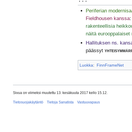
Periferian modernisaa
Fieldhousen kanssa
rakenteellisia heikko
näitä eurooppalaiset
Hallituksen ns. kans
päässyt
yhteisymmär
Luokka
:
FinnFrameNet
Sivua on viimeksi muutettu 13. kesäkuuta 2017 kello 15.12.
Tietosuojakäytäntö
Tietoja Sanatista
Vastuuvapaus