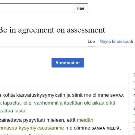
Hae
Be in agreement on assessment
Lue
Näytä lähdekoodi
Annotaatiot
n kohta kasvatuskysymyksiin ja siinä
me
olimme
samaa
a lapselta, ellei vanhemmilla itsellään ole aikaa eikä
vattaa lasta
!
 painettava pysyvästi mieleen, että
meidän
eimmassa kysymyksessämme
me
olimme
samaa mieltä
,