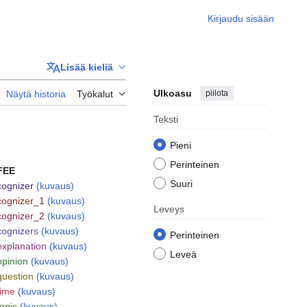
Kirjaudu sisään
Lisää kieliä
Ulkoasu
piilota
Näytä historia
Työkalut
Teksti
Pieni
Perinteinen
FEE
Suuri
cognizer
(kuvaus)
cognizer_1
(kuvaus)
Leveys
cognizer_2
(kuvaus)
cognizers
(kuvaus)
Perinteinen
explanation
(kuvaus)
Leveä
opinion
(kuvaus)
question
(kuvaus)
time
(kuvaus)
topic
(kuvaus)