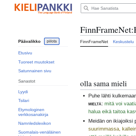
Siirry
sisältöön
FinnFrameNet
:
Päävalikko
piilota
FinnFrameNet
Keskustelu
Etusivu
Tuoreet muutokset
Satunnainen sivu
olla sama mieli
Sanastot
Lyydi
Puhe lähti kulkemaa
Tsilari
mieltä
:
mitä voi vaati
Etymologinen
halua eikä taitoa kas
verkkosanakirja
Meidän on ikiajoiksi
Namnledslexikon
suurimmassa, kall
Suomalais-venäläinen