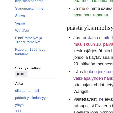
että meillä kaikilla o
kirja-alan sanasto
Ja
me
olimme
samaa 
Slangipaikannimet
ansainnut rahansa
.
Sosva
Vepsä
päästä yksimielis
WordNet
Jos
torstaina nimite
FinnFrameNet ja
TransFrameNet
maaliskuun 10. päi
Rapolan 1800-luvun
keskusjärjestöt niin h
sanasto
johdolla käytävissä 
20. päivään mennessä
Sisällysluettelo
- Jos
lohkon joukkue
piilota
vaikkapa yhden hank
Alku
otteluajankohdat tie
olla sama mieli
Wangell.
päästä yksimielisyys
Valitettavasti
he
eivä
yhtyä
ratsupoliisi Fraserin
???
syyllistä jopa hypnoo