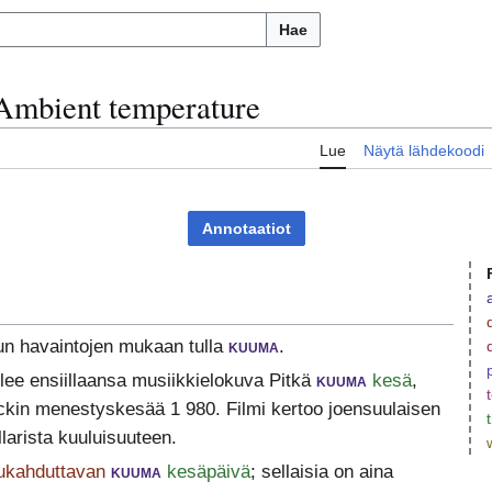
Hae
Ambient temperature
Lue
Näytä lähdekoodi
Annotaatiot
n havaintojen mukaan tulla
kuuma
.
ulee ensiillaansa musiikkielokuva Pitkä
kuuma
kesä
,
ckin menestyskesää 1 980. Filmi kertoo joensuulaisen
larista kuuluisuuteen.
ukahduttavan
kuuma
kesäpäivä
; sellaisia on aina