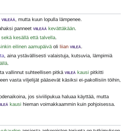
viileää
, mutta kuun lopulla lämpenee.
pahaksi panneet
viileää
kevättäkään
.
sekä kesällä että talvella
.
sinkin eilinen aamupäivä
oli
liian
viileä
.
ta
, aina ystävällisesti valaistuja, kutsuvia, lämpimiä
ällä
.
a vallinnut suhteellisen pitkä
viileä
kausi
pitkitti
keen vasta viljelijät pääsevät käsiksi ei-pakollisiin töihin,
.
odenaikoina, jos siviilipukua haluaa käyttää, mutta
iileä
kausi
hieman voimakkaammin kuin pohjoisessa.
vukauden
ansiosta ankeroisten torjunta on tutkimuksen