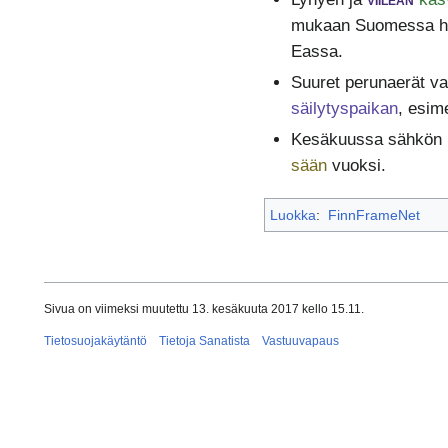
mukaan Suomessa huo
Eassa.
Suuret perunaerät va
säilytyspaikan
, esim
Kesäkuussa sähkön ku
sään
vuoksi.
Luokka
:
FinnFrameNet
Sivua on viimeksi muutettu 13. kesäkuuta 2017 kello 15.11.
Tietosuojakäytäntö
Tietoja Sanatista
Vastuuvapaus