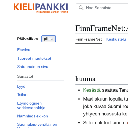
Siirry
sisältöön
FinnFrameNet
:
Päävalikko
piilota
FinnFrameNet
Keskustelu
Etusivu
Tuoreet muutokset
Satunnainen sivu
kuuma
Sanastot
Lyydi
Kesästä
saattaa Tanu
Tsilari
Maaliskuun lopulla t
Etymologinen
joka kuvaa Suomi ro
verkkosanakirja
yhtyeen noususta kel
Namnledslexikon
Silloin oli tuollainen
t
Suomalais-venäläinen