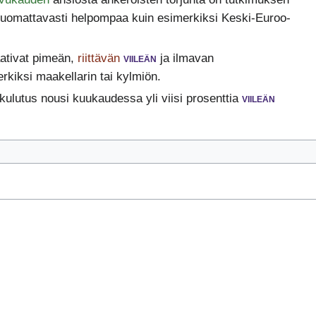
mattavasti helpompaa kuin esimerkiksi Keski-Euroo-
ativat pimeän,
riittävän
viileän
ja ilmavan
erkiksi maakellarin tai kylmiön.
lutus nousi kuukaudessa yli viisi prosenttia
viileän