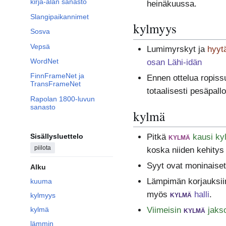
kirja-alan sanasto
heinäkuussa.
Slangipaikannimet
kylmyys
Sosva
Vepsä
Lumimyrskyt ja
hyyt
WordNet
osan Lähi-idän
FinnFrameNet ja
Ennen ottelua ropiss
TransFrameNet
totaalisesti pesäpall
Rapolan 1800-luvun
sanasto
kylmä
Pitkä
kylmä
kausi ky
Sisällysluettelo
piilota
koska niiden kehitys
Syyt ovat moninaise
Alku
Lämpimän korjauksiin 
kuuma
myös
kylmä
halli
.
kylmyys
Viimeisin
kylmä
jaks
kylmä
lämmin