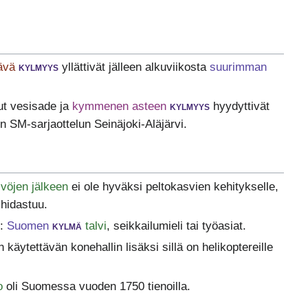
ävä
kylmyys
yllättivät jälleen alkuviikosta
suurimman
ut vesisade ja
kymmenen asteen
kylmyys
hyydyttivät
on SM-sarjaottelun Seinäjoki-Aläjärvi.
lvöjen jälkeen
ei ole hyväksi peltokasvien kehitykselle,
 hidastuu.
t:
Suomen
kylmä
talvi
, seikkailumieli tai työasiat.
käytettävän konehallin lisäksi sillä on helikoptereille
o
oli Suomessa vuoden 1750 tienoilla.