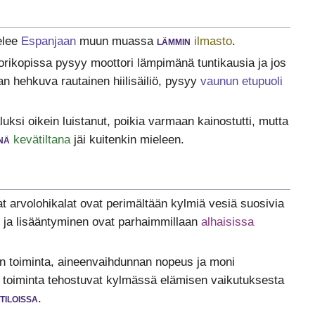
elee
Espanjaan
muun muassa
lämmin
ilmasto
.
rikopissa pysyy moottori lämpimänä tuntikausia ja jos
an hehkuva rautainen hiilisäiliö, pysyy
vaunun etupuoli
luksi oikein luistanut, poikia varmaan kainostutti, mutta
nä
kevätiltana
jäi kuitenkin mieleen.
 arvolohikalat ovat perimältään kylmiä vesiä suosivia
u ja lisääntyminen ovat parhaimmillaan
alhaisissa
n toiminta, aineenvaihdunnan nopeus ja moni
vä toiminta tehostuvat kylmässä elämisen vaikutuksesta
tiloissa
.