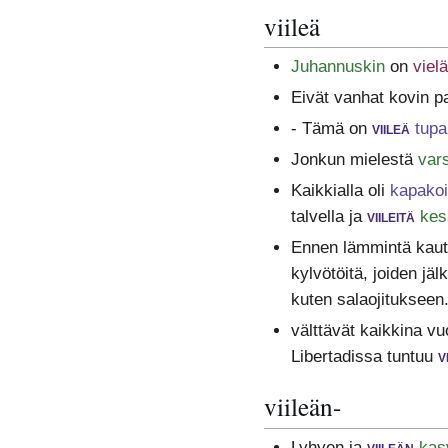
viileä
Juhannuskin
on
vielä
Eivät vanhat kovin 
- Tämä on
viileä
tupa
Jonkun mielestä
var
Kaikkialla oli
kapakoi
talvella ja
viileitä
kes
Ennen lämmintä kautt
kylvötöitä, joiden jäl
kuten salaojitukseen
välttävät kaikkina vu
Libertadissa tuntuu
v
viileän-
Lyhyen ja
viileän
kas