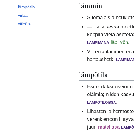
lämmin
lämpötila
viileä
Suomalaisia houkutt
viileän-
— Tällaisessa mootto
koppiin vielä aseteta
lämpimänä
läpi yön
.
Virrenlaulaminen ei a
hartaushetki
lämpimä
lämpötila
Esimerkiksi useimmat
eläimiä; niiden kasv
lämpötiloissa
.
Lihasten ja hermosto
verenkiertoon liitty
juuri
matalissa
lämpö