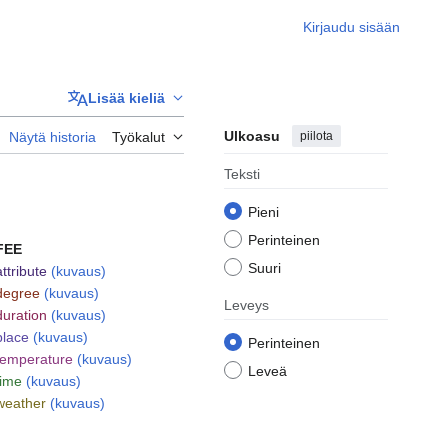
Kirjaudu sisään
Lisää kieliä
Ulkoasu
piilota
Näytä historia
Työkalut
Teksti
Pieni
Perinteinen
FEE
Suuri
attribute
(kuvaus)
degree
(kuvaus)
Leveys
duration
(kuvaus)
place
(kuvaus)
Perinteinen
temperature
(kuvaus)
Leveä
time
(kuvaus)
weather
(kuvaus)