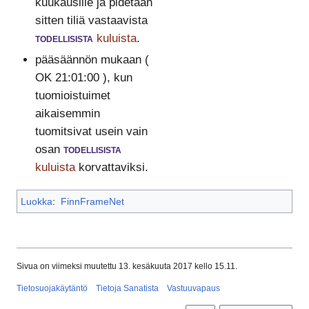
kuukausille ja pidetään
sitten tiliä vastaavista
todellisista
kuluista
.
pääsäännön mukaan (
OK 21:01:00 ), kun
tuomioistuimet
aikaisemmin
tuomitsivat usein vain
osan
todellisista
kuluista
korvattaviksi.
Luokka
:
FinnFrameNet
Sivua on viimeksi muutettu 13. kesäkuuta 2017 kello 15.11.
Tietosuojakäytäntö
Tietoja Sanatista
Vastuuvapaus