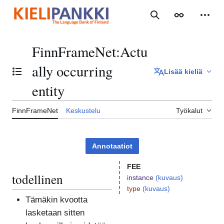
Siirry
sisältöön
Haku
Ulkoasu
Henki
FinnFrameNet
:
Actu
ally occurring
Lisää kieliä
Vaihda sisällysluettelo
entity
FinnFrameNet
Keskustelu
Työkalut
Annotaatiot
FEE
todellinen
instance
(kuvaus)
type
(kuvaus)
Tämäkin kvootta
lasketaan sitten