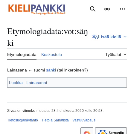
Siirry
sisältöön
Haku
Ulkoasu
Henki
Etymologiadata
:
vot:säŋ
Lisää kieliä
ki
Etymologiadata
Keskustelu
Työkalut
Lainasana ← suomi
sänki
(tai inkeroinen?)
Luokka
:
Lainasanat
Sivua on viimeksi muutettu 28. huhtikuuta 2020 kello 20.58.
Tietosuojakäytäntö
Tietoja Sanatista
Vastuuvapaus