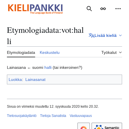
Siirry
sisältöön
Haku
Ulkoasu
Henki
Etymologiadata
:
vot:hal
Lisää kieliä
li
Etymologiadata
Keskustelu
Työkalut
Lainasana ← suomi
halli
(tai inkeroinen?)
Luokka
:
Lainasanat
Sivua on viimeksi muutettu 12. syyskuuta 2020 kello 20.32.
Tietosuojakäytäntö
Tietoja Sanatista
Vastuuvapaus