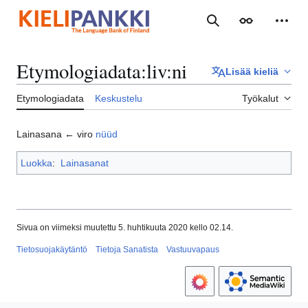
Siirry
sisältöön
Haku
Ulkoasu
Henki
Etymologiadata
:
liv:ni
Lisää kieliä
Etymologiadata
Keskustelu
Työkalut
Lainasana ← viro
nüüd
Luokka
:
Lainasanat
Sivua on viimeksi muutettu 5. huhtikuuta 2020 kello 02.14.
Tietosuojakäytäntö
Tietoja Sanatista
Vastuuvapaus