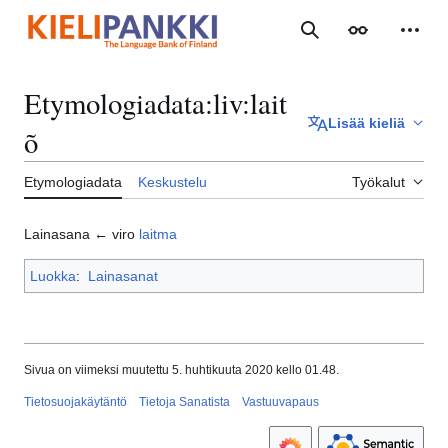
Siirry
sisältöön
Haku
Ulkoasu
Henki
Etymologiadata
:
liv:lait
Lisää kieliä
õ
Etymologiadata
Keskustelu
Työkalut
Lainasana ← viro
laitma
Luokka
:
Lainasanat
Sivua on viimeksi muutettu 5. huhtikuuta 2020 kello 01.48.
Tietosuojakäytäntö
Tietoja Sanatista
Vastuuvapaus