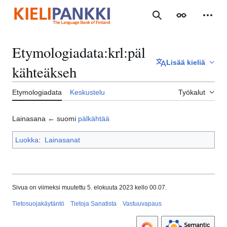
Siirry
sisältöön
Haku
Ulkoasu
Henki
Etymologiadata
:
krl:päl
Lisää kieliä
kähteäkseh
Etymologiadata
Keskustelu
Työkalut
Lainasana ← suomi
pälkähtää
Luokka
:
Lainasanat
Sivua on viimeksi muutettu 5. elokuuta 2023 kello 00.07.
Tietosuojakäytäntö
Tietoja Sanatista
Vastuuvapaus