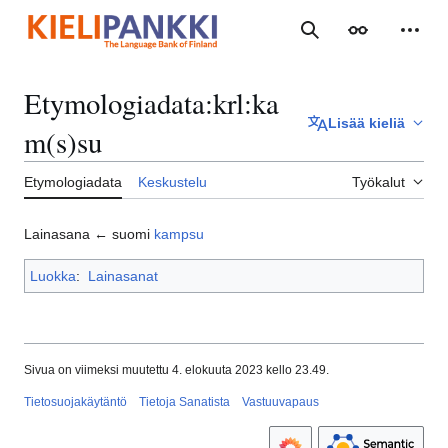
Siirry
sisältöön
Haku
Ulkoasu
Henki
Etymologiadata
:
krl:ka
Lisää kieliä
m(s)su
Etymologiadata
Keskustelu
Työkalut
Lainasana ← suomi
kampsu
Luokka
:
Lainasanat
Sivua on viimeksi muutettu 4. elokuuta 2023 kello 23.49.
Tietosuojakäytäntö
Tietoja Sanatista
Vastuuvapaus