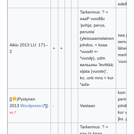
edellä [p
Tarkennus: ? =
saaP
vuođđu
'pohja; perus,
perusta'
saa ja k
(yleissaamelainen
semantti
Aikio 2013 LU: 171–
johdos, < ksaa
+
+
läheiset;
2
*
vuodō
⇐
merkitys
*
vuode̮
), udm
'vuode' >
вальыны
'levittää;
sijata (vuode)',
ko, unk mns < kur
*
aďə
-
ksm *-
k
o
[[
|Pystynen
perin ve
2013
Wordpress
]]:
-
Vastaan
johdin; p
kur vokal
ss.?
[ks. paral
Tarkennus: ? =
saa (< ksaa