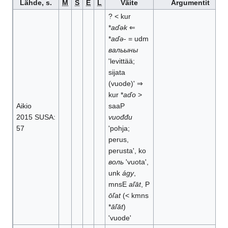
Lähde, s.
M
S
E
L
Väite
Argumentit
? < kur
*
aďək
⇐
*
aďə
- = udm
вальыны
'levittää;
sijata
(vuode)' ⇒
kur *
aďo
>
Aikio
saaP
2015 SUSA:
vuođđu
57
'pohja;
perus,
perusta', ko
воль
'vuota',
unk
ágy
,
mnsE
aľāt
, P
ōľat
(< kmns
*
āľāt
)
'vuode'