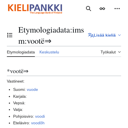
Siirry
sisältöön
Haku
Ulkoasu
Henki
Etymologiadata
:
ims
Lisää kieliä
Vaihda sisällysluettelo
m:vootë⇒
Etymologiadata
Keskustelu
Työkalut
*vootë⇒‎
Vastineet:
Suomi:
vuode
Karjala:
Vepsä:
Vatja:
Pohjoisviro:
voodi
Eteläviro:
voodõh