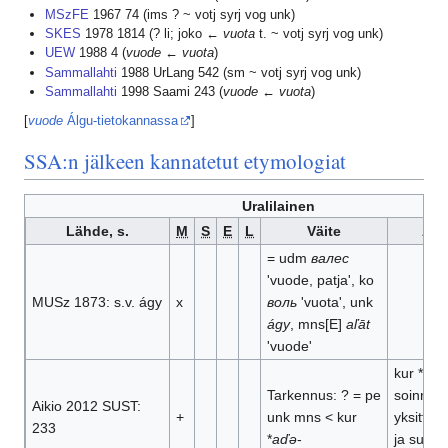
MSzFE
1967 74 (ims ? ~ votj syrj vog unk)
SKES
1978 1814 (? li; joko ←
vuota
t. ~ votj syrj vog unk)
UEW
1988 4 (
vuode
←
vuota
)
Sammallahti
1988 UrLang 542 (sm ~ votj syrj vog unk)
Sammallahti
1998 Saami 243 (
vuode
←
vuota
)
[
vuode
Álgu-tietokannassa
]
SSA:n jälkeen kannatetut etymologiat
Uralilainen
Lähde, s.
M
S
E
L
Väite
Arg
= udm
валес
'vuode, patja', ko
MUSz 1873: s.v. ágy
x
воль
'vuota', unk
ágy
, mns[E]
aľāt
'vuode'
kur *
a
> 
Tarkennus: ? = pe
soinnilli
Aikio 2012 SUST:
+
unk mns < kur
yksittäi
233
*
aďə
-
ja suppe