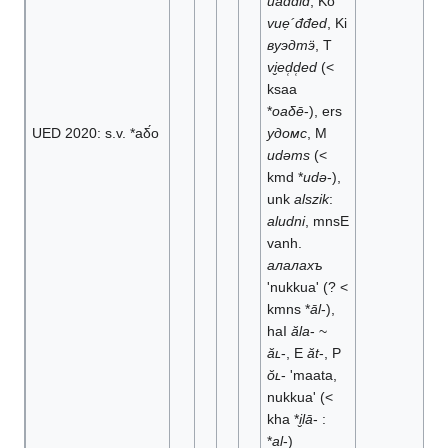
uáđđiđ
, Ko
vuẹ´đđed
, Ki
вуэдтӭ
, T
vi̮ed̜d̜ed
(<
ksaa
*
oaδē
-), ers
UED 2020: s.v. *aδ́o
удомс
, M
udǝms
(<
kmd *
udǝ
-),
unk
alszik
:
aludni
, mnsE
vanh.
алалахъ
'nukkua' (? <
kmns *
āl
-),
haI
ăla
- ~
ăʟ
-, E
ăt
-, P
ŏʟ
- 'maata,
nukkua' (<
kha *
i̮lā
- :
*
al
-)