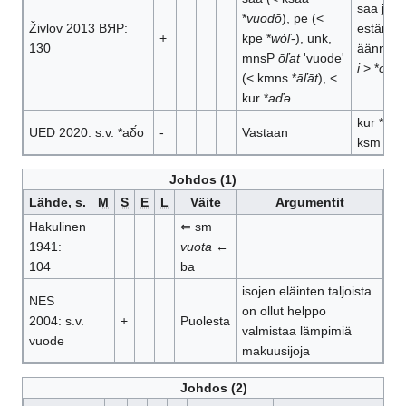
saa johd
*
vuodō
), pe (<
Živlov 2013 ВЯР:
estänyt
+
kpe *
wȯľ
-), unk,
130
äänneke
mnsP
ōľat
'vuode'
i
> *
oa-ē
(< kmns *
āľāt
), <
kur *
aďə
kur *
aďo
UED 2020: s.v. *aδ́o
-
Vastaan
ksm **
at
Johdos (1)
Lähde, s.
M
S
E
L
Väite
Argumentit
Hakulinen
⇐ sm
1941:
vuota
←
104
ba
isojen eläinten taljoista
NES
on ollut helppo
2004: s.v.
+
Puolesta
valmistaa lämpimiä
vuode
makuusijoja
Johdos (2)