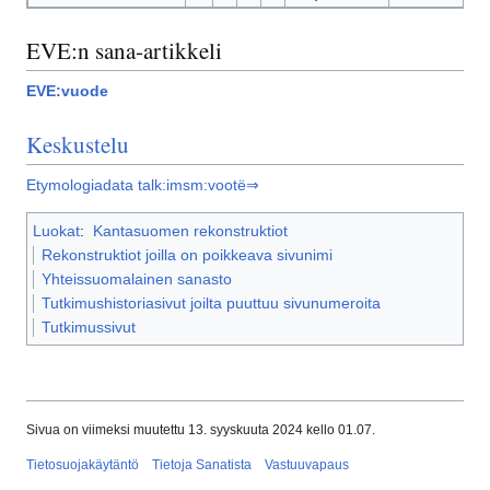
EVE:n sana-artikkeli
EVE:vuode
Keskustelu
Etymologiadata talk:imsm:vootë⇒
Luokat
:
Kantasuomen rekonstruktiot
Rekonstruktiot joilla on poikkeava sivunimi
Yhteissuomalainen sanasto
Tutkimushistoriasivut joilta puuttuu sivunumeroita
Tutkimussivut
Sivua on viimeksi muutettu 13. syyskuuta 2024 kello 01.07.
Tietosuojakäytäntö
Tietoja Sanatista
Vastuuvapaus