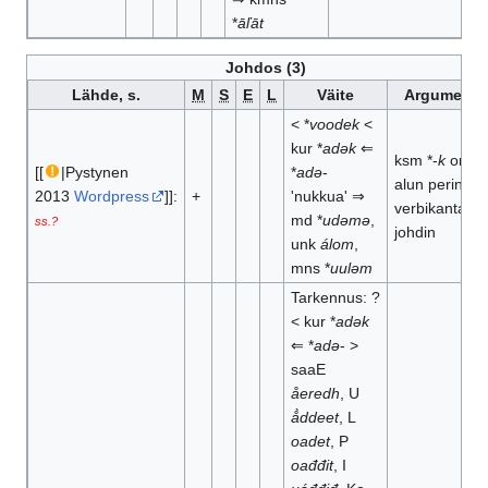
*
āľāt
Johdos (3)
Lähde, s.
M
S
E
L
Väite
Argumentit
< *
voodek
<
kur *
adək
⇐
ksm *-
k
on
[[
|Pystynen
*
adə
-
alun perin
2013
Wordpress
]]:
+
'nukkua' ⇒
verbikantaine
md *
udəmə
,
ss.?
johdin
unk
álom
,
mns *
uuləm
Tarkennus: ?
< kur *
adək
⇐ *
adə
- >
saaE
åeredh
, U
å̀ddeet
, L
oadet
, P
oađđit
, I