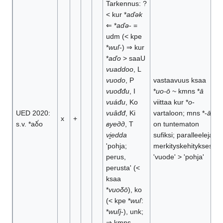
Tarkennus: ?
< kur *
aďək
⇐ *
aďə
- =
udm (< kpe
*
wuľ
-) ⇒ kur
*
aďo
> saaU
vuaddoo
, L
vuodo
, P
vastaavuus ksaa
vuođđu
, I
*
uo-ō
~ kmns *
ā
vuáđu
, Ko
viittaa kur *
o
-
UED 2020:
vuâđđ
, Ki
vartaloon; mns *-
āt
x
+
s.v. *aδ́o
вуедд
, T
on tuntematon
vi̮edda
sufiksi; paralleeleja
'pohja;
merkityskehityksestä
perus,
'vuode' > 'pohja'
perusta' (<
ksaa
*
vuoδō
), ko
(< kpe *
wuľ
:
*
wuľj
-), unk;
⇒ kmns