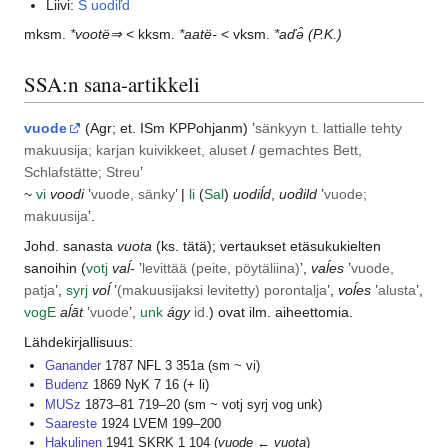
Liivi:
S uodiľd
mksm.
*vootë⇒‎
< kksm.
*aatë-
< vksm.
*aďǝ̑
(P.K.)
SSA:n sana-artikkeli
vuode
(
Agr
; et.
ISm
KPPohjanm
) ’
sänkyyn t. lattialle tehty
makuusija; karjan kuivikkeet, aluset
/
gemachtes Bett,
Schlafstätte; Streu
’
~
vi
voodi
’
vuode, sänky
’ |
li
(
Sal
)
uodiĺd
,
uod́ild
’
vuode;
makuusija
’.
Johd. sanasta
vuota
(ks. tätä); vertaukset etäsukukielten
sanoihin (
votj
vaĺ-
’
levittää (peite, pöytäliina)
’,
vaĺes
’
vuode,
patja
’,
syrj
voĺ
’
(makuusijaksi levitetty) porontalja
’,
voĺes
’
alusta
’,
vog
E
aĺāt
’
vuode
’,
unk
ágy
id.
) ovat ilm. aiheettomia.
Lähdekirjallisuus:
Ganander
1787 NFL 3 351a (sm ~ vi)
Budenz
1869 NyK 7 16 (+ li)
MUSz
1873–81 719–20 (sm ~ votj syrj vog unk)
Saareste
1924 LVEM 199–200
Hakulinen
1941 SKRK 1 104 (
vuode
←
vuota
)