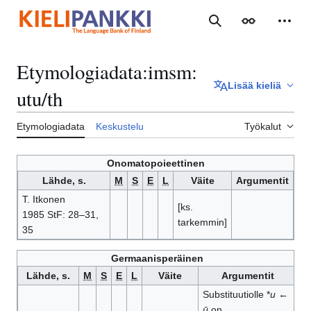
Siirry
sisältöön
Haku
Ulkoasu
Henki
Etymologiadata
:
imsm:
Lisää kieliä
utu/th
Etymologiadata
Keskustelu
Työkalut
Onomatopoieettinen
Lähde, s.
M
S
E
L
Väite
Argumentit
T. Itkonen
[ks.
1985 StF: 28–31,
tarkemmin]
35
Germaanisperäinen
Lähde, s.
M
S
E
L
Väite
Argumentit
Substituutiolle *
u
←
ū
on