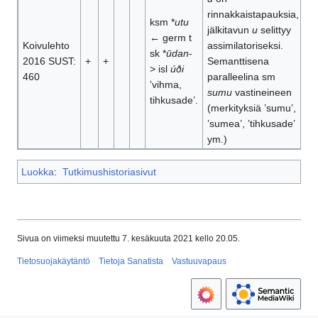
rinnakkaistapauksia,
ksm *
utu
jälkitavun
u
selittyy
← germ t
Koivulehto
assimilatoriseksi.
sk *
ūdan
-
2016 SUST:
+
+
Semanttisena
> isl
úði
460
paralleelina sm
’vihma,
sumu
vastineineen
tihkusade’.
(merkityksiä ’sumu’,
’sumea’, ’tihkusade’
ym.)
Luokka
:
Tutkimushistoriasivut
Sivua on viimeksi muutettu 7. kesäkuuta 2021 kello 20.05.
Tietosuojakäytäntö
Tietoja Sanatista
Vastuuvapaus