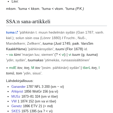
Liivi:
mksm.
*tuma
< kksm.
*tuma
< vksm.
*tuma
(P.K.)
SSA:n sana-artikkeli
tuma
’
pähkinän t. muun hedelmän sydän (
Gan
1787; vanh.
kiel.); solun sisin osa (
Lönnr
1880)
/
Frucht-, Nuß-,
Mandelkern; Zellkern
’,
tuuma
(
Jusl
1745; paik.
VarsSm
KaakkHäme
) ’
pähkinänsydän
’,
tuumi
(
Flor
1678)
id.
~
va
tūmi
’
marjan luu; siemen
’ (? <
vi
) |
vi
tuum
(g.
tuuma
)
’
ydin; sydän
’,
tuumakas
’
ytimekäs, runsassisältöinen
’
=
md
E
tov
,
toŋ
,
M
tov
’
(esim. pähkinän) sydän
’ |
tšer
L
toŋ
,
I
tomŭ
,
tom
’
ydin, sisus
’.
Lähdekirjallisuus:
Ganander
1787 NFL 3 200 (sm ~ vi)
Ahlqvist
1856 WotGr 156 (va vi)
MUSz
1873–81 324 (sm vi tšer)
VW
1 1874 152 (sm va vi tšer)
Genetz
1896 ETV 21 (+ md)
SKES
1975 1395 (va ? < vi)