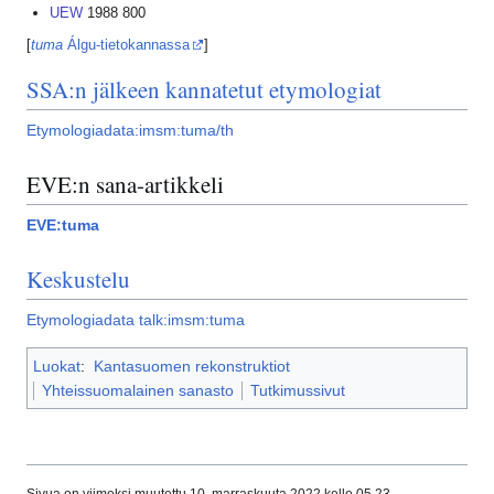
UEW
1988 800
[
tuma
Álgu-tietokannassa
]
SSA:n jälkeen kannatetut etymologiat
Etymologiadata:imsm:tuma/th
EVE:n sana-artikkeli
EVE:tuma
Keskustelu
Etymologiadata talk:imsm:tuma
Luokat
:
Kantasuomen rekonstruktiot
Yhteissuomalainen sanasto
Tutkimussivut
Sivua on viimeksi muutettu 10. marraskuuta 2022 kello 05.23.