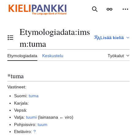
Siirry
sisältöön
Haku
Ulkoasu
Henki
Etymologiadata
:
ims
Lisää kieliä
Vaihda sisällysluettelo
m:tuma
Etymologiadata
Keskustelu
Työkalut
*tuma
Vastineet:
Suomi:
tuma
Karjala:
Vepsä:
Vatja:
tuumi
(lainasana ← viro)
Pohjoisviro:
tuum
Eteläviro:
?