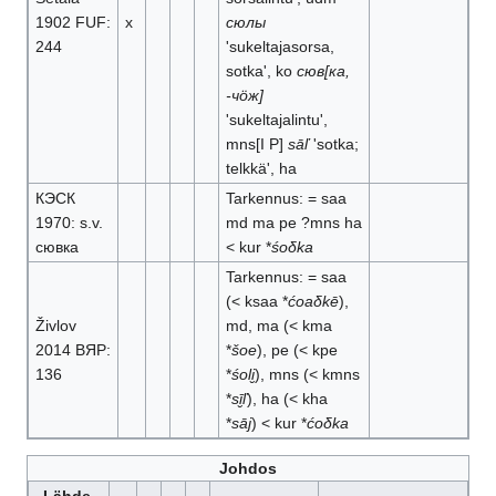
1902 FUF:
x
сюлы
244
'sukeltajasorsa,
sotka', ko
сюв[ка,
-чöж]
'sukeltajalintu',
mns[I P]
sāľ
'sotka;
telkkä', ha
КЭСК
Tarkennus: = saa
1970: s.v.
md ma pe ?mns ha
сювка
< kur *
śoδka
Tarkennus: = saa
(< ksaa *
ćoaδkē
),
Živlov
md, ma (< kma
2014 ВЯР:
*
šoe
), pe (< kpe
136
*
śoli̮
), mns (< kmns
*
sī̮ľ
), ha (< kha
*
sāj
) < kur *
ćoδka
Johdos