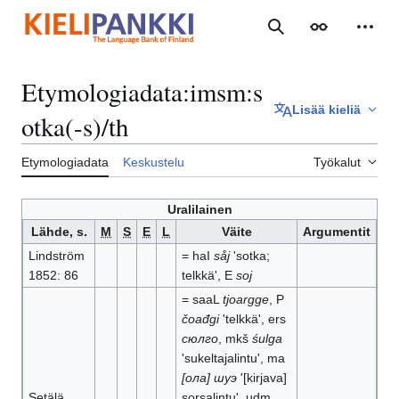
Siirry
sisältöön
Haku
Ulkoasu
Henki
Etymologiadata
:
imsm:s
Lisää kieliä
otka(-s)/th
Etymologiadata
Keskustelu
Työkalut
Uralilainen
Lähde, s.
M
S
E
L
Väite
Argumentit
Lindström
= haI
såj
'sotka;
1852: 86
telkkä', E
soj
= saaL
tjoargge
, P
čoađgi
'telkkä', ers
сюлго
, mkš
śulga
'sukeltajalintu', ma
[ола] шуэ
'[kirjava]
Setälä
sorsalintu', udm