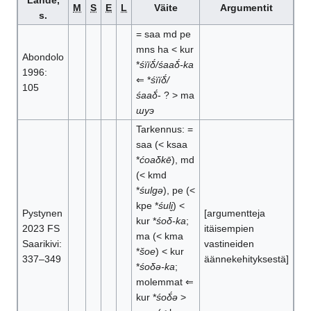
Lähde,
M
S
E
L
Väite
Argumentit
s.
= saa md pe
mns ha < kur
Abondolo
*
śïïδ́/śaaδ́-ka
1996:
⇐ *
śïïδ́/
105
śaaδ́
- ? > ma
шуэ
Tarkennus: =
saa (< ksaa
*
ćoaδkē
), md
(< kmd
*
śulgə
), pe (<
kpe *
śuli̮
) <
Pystynen
[argumentteja
kur *
śoδ-ka
;
2023 FS
itäisempien
ma (< kma
Saarikivi:
vastineiden
*
šoe
) < kur
337–349
äännekehityksestä]
*
śoδə-ka
;
molemmat ⇐
kur *
śoδ́ə
>