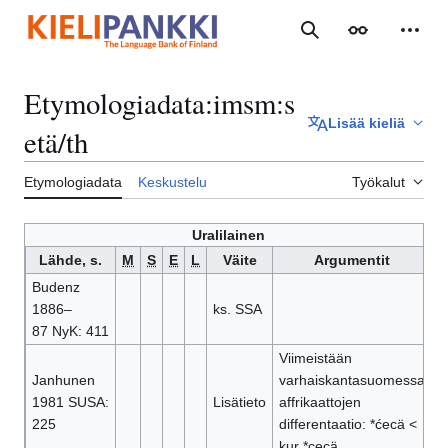
Siirry
sisältöön
Haku
Ulkoasu
Henki
Etymologiadata
:
imsm:s
Lisää kieliä
etä/th
Etymologiadata
Keskustelu
Työkalut
Uralilainen
Lähde, s.
M
S
E
L
Väite
Argumentit
Budenz
1886–
ks. SSA
87 NyK: 411
Viimeistään
Janhunen
varhaiskantasuomessa
1981 SUSA:
Lisätieto
affrikaattojen
225
differentaatio: *ćecä <
kur *cecä