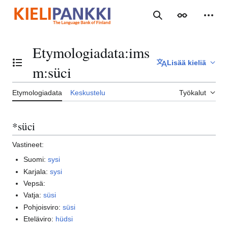
Siirry
sisältöön
Haku
Ulkoasu
Henki
Etymologiadata
:
ims
Lisää kieliä
Vaihda sisällysluettelo
m:süci
Etymologiadata
Keskustelu
Työkalut
*süci
Vastineet:
Suomi:
sysi
Karjala:
sysi
Vepsä:
Vatja:
süsi
Pohjoisviro:
süsi
Eteläviro:
hüdsi