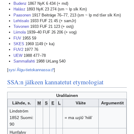
Budenz
1867 NyK 6 434 (+ md)
Halász
1893 NyK 23 274 (sm ~ lp slk Km)
Paasonen
1917 Beiträge 76–77, 213 (sm ~ lp md tšer slk Km)
Lehtisalo
1933 FUF 21 45 (+ samJr)
Toivonen
1933 FUF 21 123 (+ ostj)
Liimola
1939–40 FUF 26 206 (+ vog)
FUV
1955 59
SKES
1969 1149 (+ ka)
FUV2
1977 76
UEW
1988 477–78
Sammallahti
1988 UrLang 540
[
sysi
Álgu-tietokannassa
]
SSA:n jälkeen kannatetut etymologiat
Uralilainen
Lähde, s.
M
S
E
L
Väite
Argumentit
Lindström
1852 Suomi:
= ma
шÿй
'hiili'
90
Hunfalvy