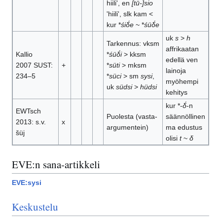
hiili', en
[tū-]sio
'hiili', slk kam <
kur *
śiδ́e
~ *
śüδ́e
uk
s
>
h
Tarkennus: vksm
affrikaatan
Kallio
*
śüδ́i
> kksm
edellä ven
2007 SUST:
+
*
süti
> mksm
lainoja
234–5
*
süci
> sm
sysi
,
myöhempi
uk
südsi
>
hüdsi
kehitys
kur *-
δ́
-n
EWTsch
Puolesta (vasta-
säännöllinen
2013: s.v.
x
argumentein)
ma edustus
šüj
olisi
t
~
δ
EVE:n sana-artikkeli
EVE:sysi
Keskustelu