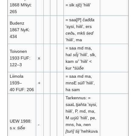
1868 MNyt:
= slk
sī̮či̮
'hiili'
265
= saa[P]
čađđa
Budenz
'sysi, hiili', ers
1867 NyK:
седь
, mkš
śeď
434
'hiili', ma
= saa md ma,
Toivonen
haI
sö̆j
'hiili', slk,
1933 FUF:
x
kam
si’
'hiili' <
122–3
kur *
śüδ́e
Liimola
= saa md ma,
1939–
+
mnsE
süľī
'hiili',
40 FUF: 206
ha sam
Tarkennus: =
saaL
tjahta
'sysi,
hiili', P, md, ma,
M
шÿй
'hiili', pe,
UEW 1988:
-
mns, ha, nen
s.v. śiδ́e
[tuń] śij
'hehkuva