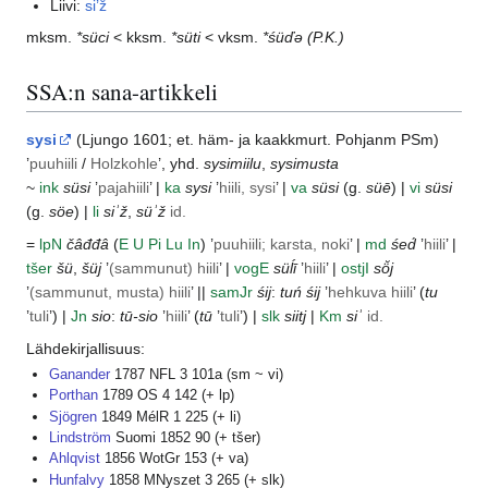
Liivi:
si’ž
mksm.
*süci
< kksm.
*süti
< vksm.
*śüďǝ
(P.K.)
SSA:n sana-artikkeli
sysi
(
Ljungo
1601; et. häm- ja
kaakkmurt.
Pohjanm
PSm
)
’
puuhiili
/
Holzkohle
’, yhd.
sysimiilu
,
sysimusta
~
ink
süsi
’
pajahiili
’ |
ka
sysi
’
hiili, sysi
’ |
va
süsi
(g.
süē
) |
vi
süsi
(g.
söe
) |
li
siʾž
,
süʾž
id.
=
lp
N
čâđđâ
(
E
U
Pi
Lu
In
) ’
puuhiili; karsta, noki
’ |
md
śed́
’
hiili
’ |
tšer
šü
,
šüj
’
(sammunut) hiili
’ |
vog
E
süĺī
’
hiili
’ |
ostj
I
sö̆j
’
(sammunut, musta) hiili
’ ||
samJr
śij
:
tuń śij
’
hehkuva hiili
’ (
tu
’
tuli
’) |
Jn
sio
:
tū-sio
’
hiili
’ (
tū
’
tuli
’) |
slk
siitj
|
Km
siʾ
id.
Lähdekirjallisuus:
Ganander
1787 NFL 3 101a (sm ~ vi)
Porthan
1789 OS 4 142 (+ lp)
Sjögren
1849 MélR 1 225 (+ li)
Lindström
Suomi 1852 90 (+ tšer)
Ahlqvist
1856 WotGr 153 (+ va)
Hunfalvy
1858 MNyszet 3 265 (+ slk)