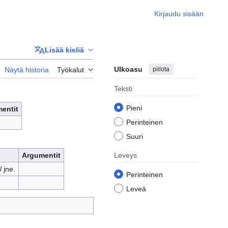
Kirjaudu sisään
Lisää kieliä
Ulkoasu
piilota
Näytä historia
Työkalut
Teksti
Pieni
entit
Perinteinen
Suuri
Argumentit
Leveys
l
jne.
Perinteinen
Leveä