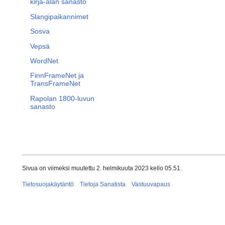
kirja-alan sanasto
Slangipaikannimet
Sosva
Vepsä
WordNet
FinnFrameNet ja
TransFrameNet
Rapolan 1800-luvun
sanasto
Sivua on viimeksi muutettu 2. helmikuuta 2023 kello 05.51.
Tietosuojakäytäntö
Tietoja Sanatista
Vastuuvapaus