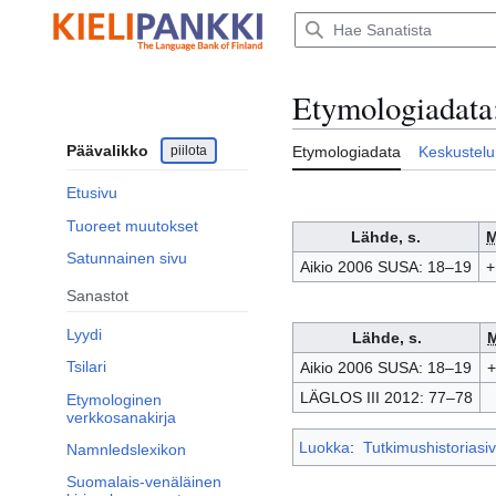
Siirry
sisältöön
Etymologiadata
Päävalikko
piilota
Etymologiadata
Keskustelu
Etusivu
Tuoreet muutokset
Lähde, s.
Satunnainen sivu
Aikio 2006 SUSA: 18–19
+
Sanastot
Lyydi
Lähde, s.
Tsilari
Aikio 2006 SUSA: 18–19
+
LÄGLOS III 2012: 77–78
Etymologinen
verkkosanakirja
Luokka
:
Tutkimushistoriasiv
Namnledslexikon
Suomalais-venäläinen