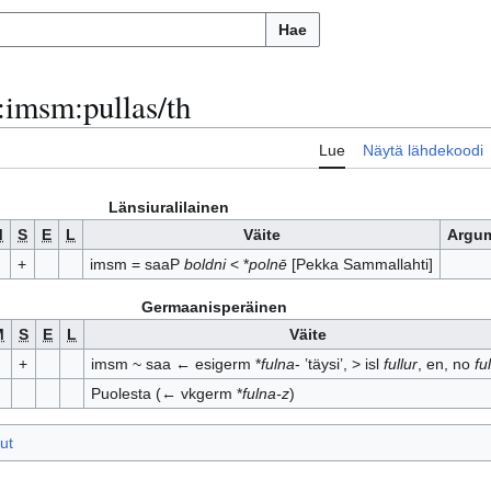
Hae
:
imsm:pullas/th
Lue
Näytä lähdekoodi
Länsiuralilainen
M
S
E
L
Väite
Argum
+
imsm = saaP
boldni
< *
polnē
[Pekka Sammallahti]
Germaanisperäinen
M
S
E
L
Väite
+
imsm ~ saa ← esigerm *
fulna
- ’täysi’, > isl
fullur
, en, no
ful
Puolesta (← vkgerm *
fulna-z
)
ut