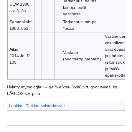
Tarkennus: ha ms
UEW 1988:
lainoja, eivät
s.v. *piča
vastineita
Sammallahti
Tarkennus: sm-pe
1988: 553
*pičča
Vastineiden
vokaalivastaa
Aikio
ovat epäsäännö
Vastaan
2014 JoLR:
ja ehdotetut
(puoltoargumentein)
139
rekonstruktiot 
ja *
pičča
epäuskottavia.
Hylätty etymologia: ← ge *
weiχsa-
’kylä’, vrt. goot
weihs
, ks.
LÄGLOS s.v. piha
Luokka
:
Tutkimushistoriasivut