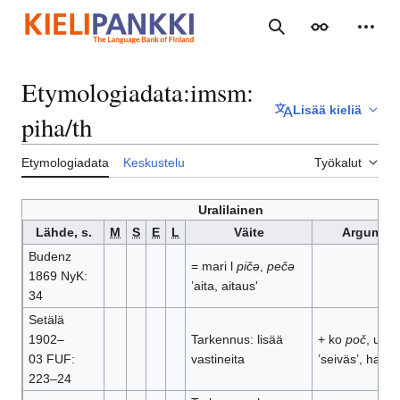
Siirry
sisältöön
Haku
Ulkoasu
Henki
Etymologiadata
:
imsm:
Lisää kieliä
piha/th
Etymologiadata
Keskustelu
Työkalut
Uralilainen
Lähde, s.
M
S
E
L
Väite
Argument
Budenz
= mari l
pičǝ
,
pečǝ
1869 NyK:
’aita, aitaus'
34
Setälä
1902–
Tarkennus: lisää
+ ko
poč
, ud
p
03 FUF:
vastineita
’seiväs’, ha, m
223–24