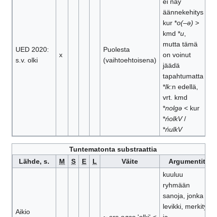
ei näy
äännekehitys
kur *
o(–ə)
>
kmd *
u
,
mutta tämä
UED 2020:
Puolesta
x
on voinut
s.v. olki
(vaihtoehtoisena)
jäädä
tapahtumatta
*
lk
:n edellä,
vrt. kmd
*
nolgǝ
< kur
*
ńolkV
/
*
ńulkV
Tuntematonta substraattia
Lähde, s.
M
S
E
L
Väite
Argumentit
kuuluu
ryhmään
sanoja, jonka
levikki, merkitys
Aikio