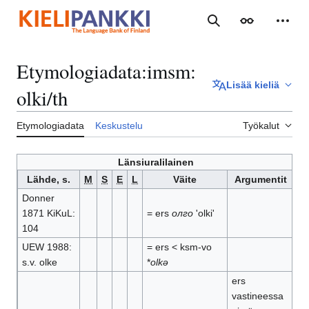
Siirry
sisältöön
Haku
Ulkoasu
Henki
Etymologiadata
:
imsm:
Lisää kieliä
olki/th
Etymologiadata
Keskustelu
Työkalut
Länsiuralilainen
Lähde, s.
M
S
E
L
Väite
Argumentit
Donner
1871 KiKuL:
= ers
олго
'olki'
104
UEW 1988:
= ers < ksm-vo
s.v. olke
*
olkə
ers
vastineessa