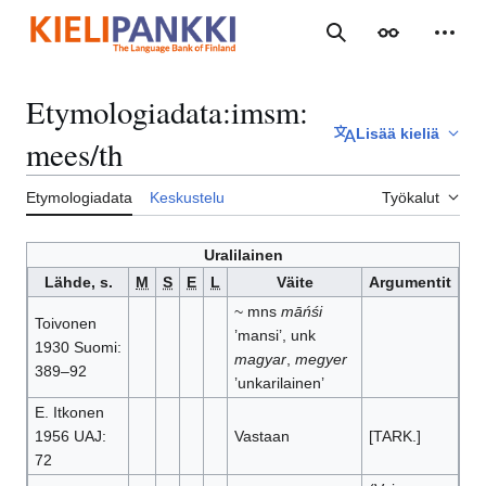
Siirry
sisältöön
Haku
Ulkoasu
Henki
Etymologiadata
:
imsm:
Lisää kieliä
mees/th
Etymologiadata
Keskustelu
Työkalut
Uralilainen
Lähde, s.
M
S
E
L
Väite
Argumentit
~ mns
māńśi
Toivonen
’mansi’, unk
1930 Suomi:
magyar
,
megyer
389–92
’unkarilainen’
E. Itkonen
1956 UAJ:
Vastaan
[TARK.]
72