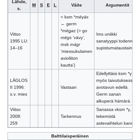
Lähde,
M
S
E
L
Väite
Argumentit
s.
< ksm *
mēγäs
← germ
*
mēǥaz
(> go
Viitso
Ims uniikki
mēgs
’vävy’,
1995 LU:
sanatyyppi todennäk.
msk
mágr
14–16
supistumataustainen.
’miessukulainen
avioliiton
kautta’)
Edellyttäisi ksm *γ:tä
LÄGLOS
myös taivutuksessa
II 1996:
Vastaan
avotavun edellä.
s.v. mies
Germ sanan
alkuperä hämärä.
Viitso
Sanassa vksm *γ, ei
2008:
Tarkennus
tekemistä
259
astevaihtelun kanssa
Balttilaisperäinen