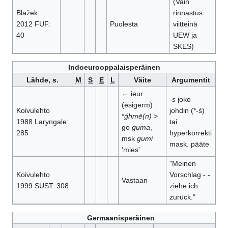
(Vain
Blažek
rinnastus
2012 FUF:
Puolesta
viitteinä
40
UEW ja
SKES)
Indoeurooppalaisperäinen
Lähde, s.
M
S
E
L
Väite
Argumentit
← ieur
-s
joko
(esigerm)
Koivulehto
johdin (*-ś)
*
ǵhmē(n)
>
1988 Laryngale:
tai
go
guma
,
285
hyperkorrekti
msk
gumi
mask. pääte
'mies'
"Meinen
Koivulehto
Vorschlag - -
Vastaan
1999 SUST: 308
ziehe ich
zurück."
Germaanisperäinen