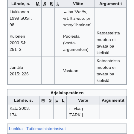
Lähde, s.
M
S
E
L
Väite
Argumentit
Liukkonen
← ba *
žmēs
,
1999 SUST:
vrt. lt
žmuo
, pr
98
smoy
'ihminen'
Katoasteista
Kulonen
Puolesta
muotoa ei
2000 SJ:
(vasta-
tavata ba
251–2
argumentein)
kielistä
Katoasteista
Junttila
muotoa ei
Vastaan
2015: 226
tavata ba
kielistä
Arjalaisperäinen
Lähde, s.
M
S
E
L
Väite
Argumentit
Katz 2003:
← vkarj
174
[TARK.]
Luokka
:
Tutkimushistoriasivut