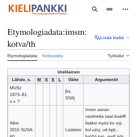
Siirry
sisältöön
Haku
Ulkoasu
Henki
Etymologiadata
:
imsm:
Lisää kieliä
kotva/th
Etymologiadata
Keskustelu
Työkalut
Uralilainen
Lähde, s.
M
S
E
L
Väite
Argumentit
MUSz
[ks.
1873–81:
SSA]
s.v. ?
Imsm sanan
vastineita saaI
kuáđfi
Aikio
lisäksi myös ko
voj-
2015 SUSA:
Lisätieto
kol
uźni̮
, ud
ke̮li̮
-,
60
haVVj
kal
-, msE
kōl
-,