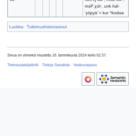
msP
χūl
-, unk
hál
-
’yöpyä’ < kur *
kodwa
Luokka
:
Tutkimushistoriasivut
Sivua on viimeksi muutettu 16. tammikuuta 2024 kello 02.57.
Tietosuojakäytäntö
Tietoja Sanatista
Vastuuvapaus