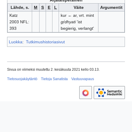
Arjalaisperäinen
Lähde, s.
M
S
E
L
Väite
Argumentit
Katz
kur ← ar, vrt. mint
2003 NFL:
gṛ́dhyati
'ist
393
begierig, verlangt'
Luokka
:
Tutkimushistoriasivut
Sivua on viimeksi muutettu 2. kesäkuuta 2021 kello 03.13.
Tietosuojakäytäntö
Tietoja Sanatista
Vastuuvapaus