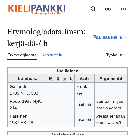
Siirry
sisältöön
Haku
Ulkoasu
Henki
Etymologiadata
:
imsm:
Lisää kieliä
kerjä-dä-/th
Etymologiadata
Keskustelu
Työkalut
Uralilainen
Lähde, s.
M
S
E
L
Väite
Argumentit
Ganander
~ unk
1786 NFL: 393
kér
Rédei 1985 NyK:
samaan myös
Lisätieto
214
sm va
kerätä
Häkkinen
kerätä
ei tähän
Lisätieto
1987 ES: 98
vaan ←
kerä