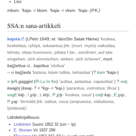
Liivi:
mksm.
*kaja-
< kksm.
*kaja-
< vksm.
*kaja-
(P.K.)
SSA:n sana-artikkeli
kajota
(
LPetri
1649; et.
VarsSm
Satak
Häme
) ’
koskea,
koskettaa; ryhtyä, sekaantua jhk; (murt. myös) vaikuttaa,
tehota; ottaa huomioon, piitata
/
be-, anrühren; auf etw.
eingehen, sich einmischen; wirken; sich scheren
’, murt.
ka(j)ettua
id.
,
kajottua
’
ulottua
’
~
vi
ka(j)eda
’
katsoa, käsin tutkia, tarkastaa
’ (?
ksm
*
kaja-
)
=
lp
N
gaggjot
(
Pi
Lu
In
Ko
) ’
auttaa, pelastaa, vapauttaa
’ | ?
votj
kwaji̮ni̮
(
kwaj-
? < *
ko̭j-
< *
kaj-
) ’
parantua, voimistua; lihoa
’ |
vog
E
kāj-
,
I
χōj-
,
L
kōj-
,
P
χɔ̄j-
’
koskea, osua
’ |
ostj
I
kaj-
,
E
χoj-
,
P
χaj-
’
törmätä jhk; sattua, osua (ampuessa, viskatessa,
lyödessä)
’.
Lähdekirjallisuus:
Lindström
Suomi 1852 32 (sm ~ lp)
E. Itkonen
Vir 1937 299