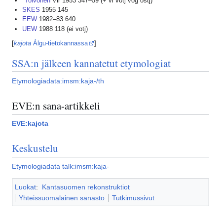
*
Toivonen
Vir 1953 347–59 (+ vi votj vog ostj)
SKES
1955 145
EEW
1982–83 640
UEW
1988 118 (ei votj)
[
kajota
Álgu-tietokannassa
]
SSA:n jälkeen kannatetut etymologiat
Etymologiadata:imsm:kaja-/th
EVE:n sana-artikkeli
EVE:kajota
Keskustelu
Etymologiadata talk:imsm:kaja-
Luokat
:
Kantasuomen rekonstruktiot
Yhteissuomalainen sanasto
Tutkimussivut