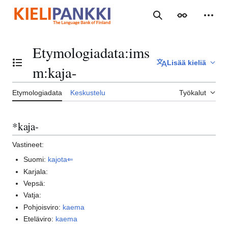
Siirry
sisältöön
Haku
Ulkoasu
Henki
Etymologiadata
:
ims
Lisää kieliä
Vaihda sisällysluettelo
m:kaja-
Etymologiadata
Keskustelu
Työkalut
*kaja-
Vastineet:
Suomi:
kajota⇐
Karjala:
Vepsä:
Vatja:
Pohjoisviro:
kaema
Eteläviro:
kaema