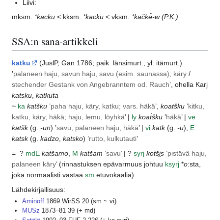
Liivi:
mksm.
*kacku
< kksm.
*kacku
< vksm.
*kačkǝ̑-w
(P.K.)
SSA:n sana-artikkeli
katku
(
JuslP
,
Gan
1786; paik.
länsimurt.
, yl.
itämurt.
)
’
palaneen haju, savun haju, savu (esim. saunassa); käry
/
stechender Gestank von Angebranntem od. Rauch
’, ohella
Karj
katsku
,
katkuta
~
ka
katšku
’
paha haju, käry, katku; vars. häkä
’,
koatšku
’
kitku,
katku, käry, häkä; haju, lemu, löyhkä
’ |
ly
koat́šku
’
häkä
’ |
ve
katšk
(g.
-un
) ’
savu, palaneen haju, häkä
’ |
vi
katk
(g.
-u
),
E
katsk
(g.
kadzo
,
katsko
) ’
rutto, kulkutauti
’
=
?
md
E
katšamo
,
M
katšam
’
savu
’ | ?
syrj
kotši̮s
’
pistävä haju,
palaneen käry
’ (rinnastuksen epävarmuus johtuu
ksyrj
*
o
:sta,
joka normaalisti vastaa
sm
etuvokaalia).
Lähdekirjallisuus:
Aminoff
1869 WirSS 20 (sm ~ vi)
MUSz
1873–81 39 (+ md)