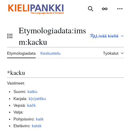
Siirry
sisältöön
Haku
Ulkoasu
Henki
Etymologiadata
:
ims
Lisää kieliä
Vaihda sisällysluettelo
m:kacku
Etymologiadata
Keskustelu
Työkalut
*kacku
Vastineet:
Suomi:
katku
Karjala:
k(o)atšku
Vepsä:
kačk
Vatja:
Pohjoisviro:
katk
Eteläviro:
katsk