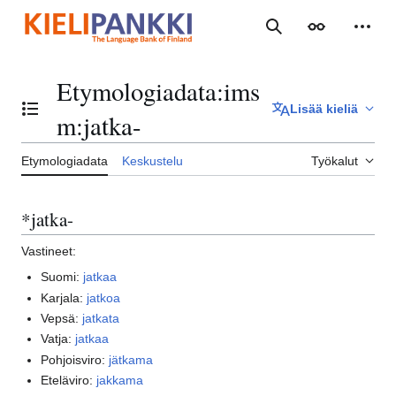
Siirry
sisältöön
Haku
Ulkoasu
Henki
Etymologiadata
:
ims
Lisää kieliä
Vaihda sisällysluettelo
m:jatka-
Etymologiadata
Keskustelu
Työkalut
*jatka-
Vastineet:
Suomi:
jatkaa
Karjala:
jatkoa
Vepsä:
jatkata
Vatja:
jatkaa
Pohjoisviro:
jätkama
Eteläviro:
jakkama