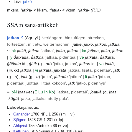
Liivi:
jatkõ
mksm.
*jatka-
< kksm.
*jatka-
< vksm.
*jatka-
(P.K.)
SSA:n sana-artikkeli
jatkaa
(
Agr
; yl.) ’
verlängern, hinzufügen, strecken,
fortsetzen, mit etw. weitermachen
’,
jatke
,
jatko
,
jatkos
,
jatkua
~
ink
jatkā
,
jatkoa
’
jatkaa
’,
jatko
,
jatkua
|
ka
jatkoa
,
jatko
,
jatkuo
|
ly
d́atkada
,
d́atkoa
’
jatkaa, pidentää
’ |
ve
jatkata
,
d́atkata
,
ǵätkata
id.
,
ǵätk
(g.
-on
) ’
jatko, jatkos
’,
jatkus
id.
|
va
jatkā
,
(
Kukk
)
jatkoa
|
vi
jätkata
,
jatkata
’
jatkaa, lisätä, pidentää
’,
jätk
(g.
-u
),
jatk
(g.
-u
) ’
jatko
’,
jätkuda
’
jatkua
’ |
li
jatkə
’
jatkaa,
pidentää; juottaa, liittää kokoon
’,
jatk
’
jatko, pidennys
’
=
lp
N
joaŧˈket
(
E
Lu
In
Ko
) ’
jatkaa, pidentää
’,
joaŧkâ
(g.
joaŧ
ˈkâgâ
) ’
jatke, jatkoksi liitetty pala
’.
Lähdekirjallisuus:
Ganander
1786 NFL 1 256 (sm ~ vi)
Sjögren
1828 GS 1 231 (+ lp)
Ahlqvist
1859 Anteckn 86 (+ ve)
Kettunen
1915 Suomi 4:15 39, 110 (+ va)