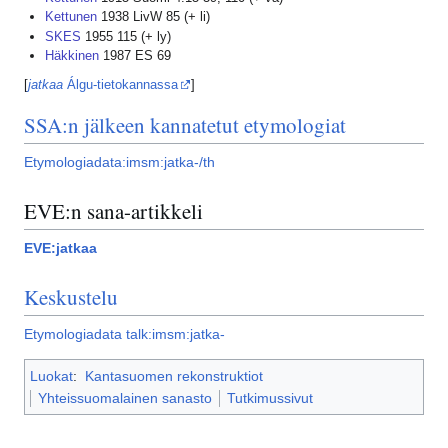
Kettunen
1938 LivW 85 (+ li)
SKES
1955 115 (+ ly)
Häkkinen
1987 ES 69
[
jatkaa
Álgu-tietokannassa
]
SSA:n jälkeen kannatetut etymologiat
Etymologiadata:imsm:jatka-/th
EVE:n sana-artikkeli
EVE:jatkaa
Keskustelu
Etymologiadata talk:imsm:jatka-
Luokat
:
Kantasuomen rekonstruktiot
Yhteissuomalainen sanasto
Tutkimussivut