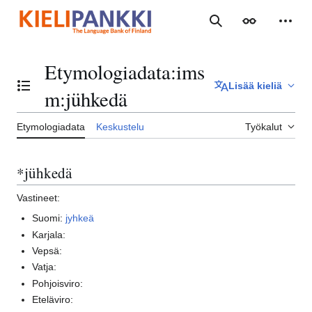
Siirry
sisältöön
Haku
Ulkoasu
Henki
Etymologiadata
:
ims
Lisää kieliä
Vaihda sisällysluettelo
m:jühkedä
Etymologiadata
Keskustelu
Työkalut
*jühkedä
Vastineet:
Suomi:
jyhkeä
Karjala:
Vepsä:
Vatja:
Pohjoisviro:
Eteläviro: