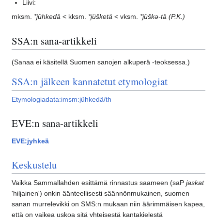
Liivi:
mksm.
*jühkedä
< kksm.
*jüšketä
< vksm.
*jüškǝ-tä
(P.K.)
SSA:n sana-artikkeli
(Sanaa ei käsitellä Suomen sanojen alkuperä -teoksessa.)
SSA:n jälkeen kannatetut etymologiat
Etymologiadata:imsm:jühkedä/th
EVE:n sana-artikkeli
EVE:jyhkeä
Keskustelu
Vaikka Sammallahden esittämä rinnastus saameen (saP
jaskat
'hiljainen') onkin äänteellisesti säännönmukainen, suomen
sanan murrelevikki on SMS:n mukaan niin äärimmäisen kapea,
että on vaikea uskoa sitä yhteisestä kantakielestä