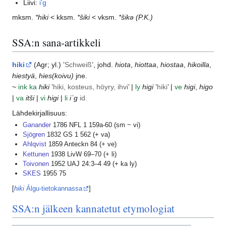
Liivi:
i’g
mksm.
*hiki
< kksm.
*šiki
< vksm.
*šikǝ
(P.K.)
SSA:n sana-artikkeli
hiki
(
Agr
; yl.) ’
Schweiß
’, johd.
hiota
,
hiottaa
,
hiostaa
,
hikoilla
,
hiestyä
,
hies(koivu)
jne.
~
ink
ka
hiki
’
hiki, kosteus, höyry, ihvi
’ |
ly
higi
’
hiki
’ |
ve
higi
,
higo
|
va
itši
|
vi
higi
|
li
iʾg
id.
Lähdekirjallisuus:
Ganander
1786 NFL 1 159a-60 (sm ~ vi)
Sjögren
1832 GS 1 562 (+ va)
Ahlqvist
1859 Anteckn 84 (+ ve)
Kettunen
1938 LivW 69–70 (+ li)
Toivonen
1952 UAJ 24:3–4 49 (+ ka ly)
SKES
1955 75
[
hiki
Álgu-tietokannassa
]
SSA:n jälkeen kannatetut etymologiat