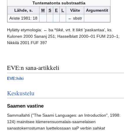
Tuntematonta substraattia
Lähde, s.
M
S
E
L
Väite
Argumentit
Ariste 1981: 18
← sbstr
Hylätty etymologia: ← ba *
šikē
, vrt. lt
šikti
’paskantaa’, ks.
Kulonen 2000 Sananj 251; Hasselblatt 2000–01 FUM 210–1;
Nikkilä 2001 FUF 397
EVE:n sana-artikkeli
EVE:hiki
Keskustelu
Saamen vastine
Sammallahti ("The Saami Languages: an Introduction", 1998:
124) mainitsee itämerensuomalais-saamelaisen
sanastokerrostuman luettelossaan saP verbin
sahkat