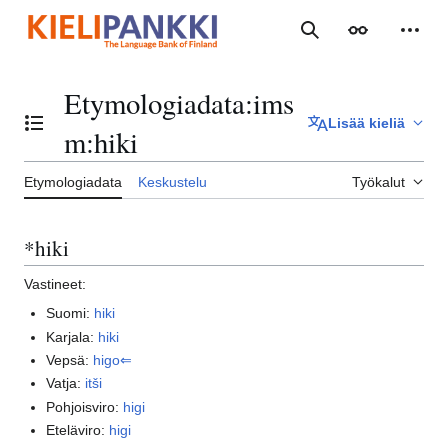
Siirry
sisältöön
Haku
Ulkoasu
Henki
Etymologiadata
:
ims
Lisää kieliä
Vaihda sisällysluettelo
m:hiki
Etymologiadata
Keskustelu
Työkalut
*hiki
Vastineet:
Suomi:
hiki
Karjala:
hiki
Vepsä:
higo⇐
Vatja:
itši
Pohjoisviro:
higi
Eteläviro:
higi