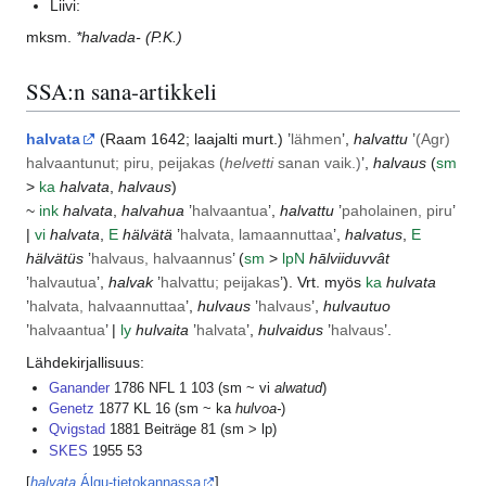
Liivi:
mksm.
*halvada-
(P.K.)
SSA:n sana-artikkeli
halvata
(
Raam
1642; laajalti murt.) ’
lähmen
’,
halvattu
’
(
Agr
)
halvaantunut; piru, peijakas (
helvetti
sanan vaik.)
’,
halvaus
(
sm
>
ka
halvata
,
halvaus
)
~
ink
halvata
,
halvahua
’
halvaantua
’,
halvattu
’
paholainen, piru
’
|
vi
halvata
,
E
hälvätä
’
halvata, lamaannuttaa
’,
halvatus
,
E
hälvätüs
’
halvaus, halvaannus
’ (
sm
>
lp
N
hālviiduvvât
’
halvautua
’,
halvak
’
halvattu; peijakas
’). Vrt. myös
ka
hulvata
’
halvata, halvaannuttaa
’,
hulvaus
’
halvaus
’,
hulvautuo
’
halvaantua
’ |
ly
hulvaita
’
halvata
’,
hulvaidus
’
halvaus
’.
Lähdekirjallisuus:
Ganander
1786 NFL 1 103 (sm ~ vi
alwatud
)
Genetz
1877 KL 16 (sm ~ ka
hulvoa-
)
Qvigstad
1881 Beiträge 81 (sm > lp)
SKES
1955 53
[
halvata
Álgu-tietokannassa
]