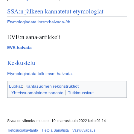
SSA:n jälkeen kannatetut etymologiat
Etymologiadata:imsm:halvada-/th
EVE:n sana-artikkeli
EVE:halvata
Keskustelu
Etymologiadata talk:imsm:halvada-
Luokat
:
Kantasuomen rekonstruktiot
Yhteissuomalainen sanasto
Tutkimussivut
Sivua on viimeksi muutettu 10. marraskuuta 2022 kello 01.14.
Tietosuojakäytäntö
Tietoja Sanatista
Vastuuvapaus