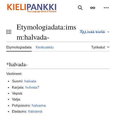
Siirry
sisältöön
Haku
Ulkoasu
Henki
Etymologiadata
:
ims
Lisää kieliä
Vaihda sisällysluettelo
m:halvada-
Etymologiadata
Keskustelu
Työkalut
*halvada-
Vastineet:
Suomi:
halvata
Karjala:
hulvata?
Vepsä:
Vatja:
Pohjoisviro:
halvama
Eteläviro:
hälvämä