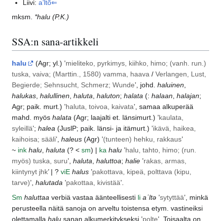
Liivi:
a’ltõ⇐
mksm.
*halu
(P.K.)
SSA:n sana-artikkeli
halu
(
Agr
; yl.) ’
mieliteko, pyrkimys, kiihko, himo; (vanh. run.)
tuska, vaiva; (Marttin., 1580) vamma, haava
/
Verlangen, Lust,
Begierde; Sehnsucht, Schmerz; Wunde
’, johd.
haluinen
,
halukas
,
halullinen
,
haluta
,
haluton
;
halata
(:
halaan
,
halajan
;
Agr
; paik. murt.) ’
haluta, toivoa, kaivata
’, samaa alkuperää
mahd. myös
halata
(
Agr
; laajalti et.
länsimurt.
) ’
kaulata,
syleillä
’;
halea
(
JuslP
; paik. länsi- ja
itämurt.
) ’
ikävä, haikea,
kaihoisa; sääli
’,
haleus
(
Agr
) ’
(tunteen) hehku, rakkaus
’
~
ink
halu
,
haluta
(? <
sm
) |
ka
halu
’
halu, tahto, himo; (run.
myös) tuska, suru
’,
haluta
,
haluttoa
;
halie
’
rakas, armas,
kiintynyt jhk
’ | ?
vi
E
halus
’
pakottava, kipeä, polttava (kipu,
tarve)
’,
halutada
’
pakottaa, kivistää
’.
Sm
haluttaa
verbiä vastaa äänteellisesti
li
aʾltə
’
sytyttää
’, minkä
perusteella näitä sanoja on arveltu toistensa etym. vastineiksi
olettamalla
halu
sanan alkumerkitykseksi ’
polte
’. Toisaalta on