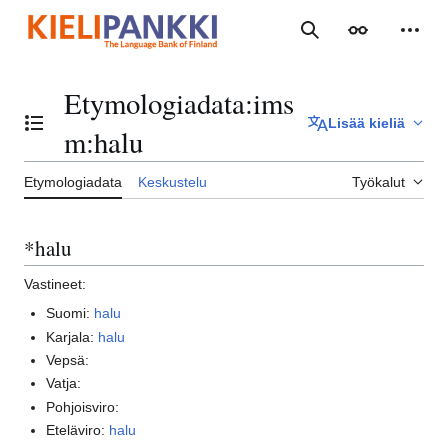
Siirry
sisältöön
Haku
Ulkoasu
Henki
Etymologiadata
:
ims
Lisää kieliä
Vaihda sisällysluettelo
m:halu
Etymologiadata
Keskustelu
Työkalut
*halu
Vastineet:
Suomi:
halu
Karjala:
halu
Vepsä:
Vatja:
Pohjoisviro:
Eteläviro:
halu