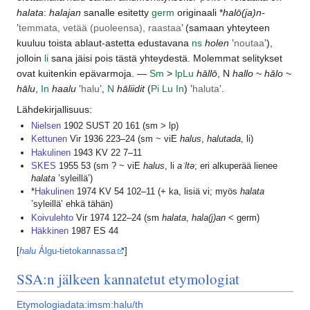
halata
:
halajan
sanalle esitetty
germ
originaali *
halō(ja)n-
’
temmata, vetää (puoleensa), raastaa
’ (samaan yhteyteen
kuuluu toista ablaut-astetta edustavana
ns
holen
’
noutaa
’),
jolloin
li
sana jäisi pois tästä yhteydestä. Molemmat selitykset
ovat kuitenkin epävarmoja. —
Sm
>
lp
Lu
hāllō
, N
hallo
~
hālo
~
hālu
,
In
haalu
’
halu
’,
N
hāliidit
(
Pi
Lu
In
) ’
haluta
’.
Lähdekirjallisuus:
Nielsen
1902 SUST 20 161 (sm > lp)
Kettunen
Vir 1936 223–24 (sm ~ viE
halus
,
halutada
, li)
Hakulinen
1943 KV 22 7–11
SKES
1955 53 (sm ? ~ viE
halus
, li
aʾltə
; eri alkuperää lienee
halata
’syleillä’)
*
Hakulinen
1974 KV 54 102–11 (+ ka, lisiä vi; myös
halata
’syleillä’ ehkä tähän)
Koivulehto
Vir 1974 122–24 (sm
halata
,
hala(j)an
< germ)
Häkkinen
1987 ES 44
[
halu
Álgu-tietokannassa
]
SSA:n jälkeen kannatetut etymologiat
Etymologiadata:imsm:halu/th