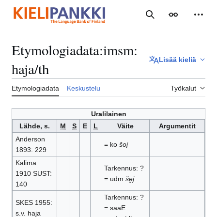
Siirry
sisältöön
Haku
Ulkoasu
Henki
Etymologiadata
:
imsm:
Lisää kieliä
haja/th
Etymologiadata
Keskustelu
Työkalut
Uralilainen
Lähde, s.
M
S
E
L
Väite
Argumentit
Anderson
= ko
šoj
1893: 229
Kalima
Tarkennus: ?
1910 SUST:
= udm
še̮j
140
Tarkennus: ?
SKES 1955:
= saaE
s.v. haja