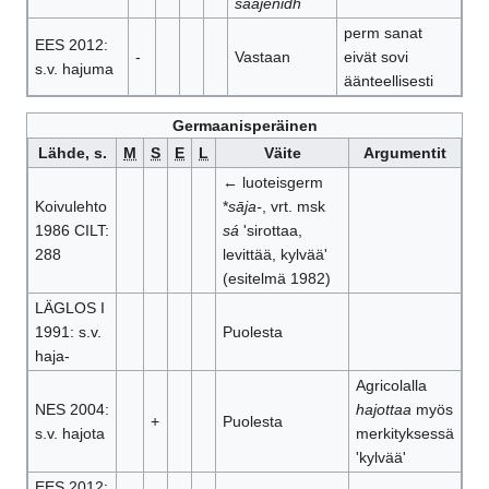
saajenidh
perm sanat
EES 2012:
-
Vastaan
eivät sovi
s.v. hajuma
äänteellisesti
Germaanisperäinen
Lähde, s.
M
S
E
L
Väite
Argumentit
← luoteisgerm
Koivulehto
*
sāja-
, vrt. msk
1986 CILT:
sá
'sirottaa,
288
levittää, kylvää'
(esitelmä 1982)
LÄGLOS I
1991: s.v.
Puolesta
haja-
Agricolalla
NES 2004:
hajottaa
myös
+
Puolesta
s.v. hajota
merkityksessä
'kylvää'
EES 2012: