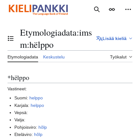
Siirry
sisältöön
Haku
Ulkoasu
Henki
Etymologiadata
:
ims
Lisää kieliä
Vaihda sisällysluettelo
m:hëlppo
Etymologiadata
Keskustelu
Työkalut
*hëlppo
Vastineet:
Suomi:
helppo
Karjala:
helppo
Vepsä:
Vatja:
Pohjoisviro:
hõlp
Eteläviro:
hõlp