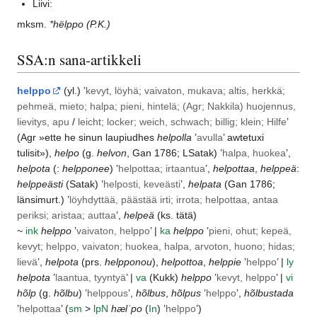
Liivi:
mksm.
*hëlppo
(P.K.)
SSA:n sana-artikkeli
helppo
(yl.) ’
kevyt, löyhä; vaivaton, mukava; altis, herkkä;
pehmeä, mieto; halpa; pieni, hintelä; (
Agr
; Nakkila) huojennus,
lievitys, apu
/
leicht; locker; weich, schwach; billig; klein; Hilfe
’
(
Agr
»ette he sinun laupiudhes
helpolla
’
avulla
’ awtetuxi
tulisit»),
helpo
(g.
helvon
,
Gan
1786;
LSatak
) ’
halpa, huokea
’,
helpota
(:
helpponee
) ’
helpottaa; irtaantua
’,
helpottaa
,
helppeä
:
helppeästi
(
Satak
) ’
helposti, keveästi
’,
helpata
(
Gan
1786;
länsimurt.
) ’
löyhdyttää, päästää irti; irrota; helpottaa, antaa
periksi; aristaa; auttaa
’,
helpeä
(ks. tätä)
~
ink
helppo
’
vaivaton, helppo
’ |
ka
helppo
’
pieni, ohut; kepeä,
kevyt; helppo, vaivaton; huokea, halpa, arvoton, huono; hidas;
lievä
’,
helpota
(prs.
helpponou
),
helpottoa
,
helppie
’
helppo
’ |
ly
helpota
’
laantua, tyyntyä
’ |
va
(
Kukk
)
helppo
’
kevyt, helppo
’ |
vi
hõlp
(g.
hõlbu
) ’
helppous
’,
hõlbus
,
hõlpus
’
helppo
’,
hõlbustada
’
helpottaa
’ (
sm
>
lp
N
hælˈpo
(
In
) ’
helppo
’)