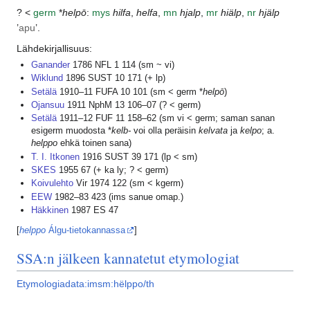
? <
germ
*
helpō
:
mys
hilfa
,
helfa
,
mn
hjalp
,
mr
hiälp
,
nr
hjälp
’
apu
’.
Lähdekirjallisuus:
Ganander
1786 NFL 1 114 (sm ~ vi)
Wiklund
1896 SUST 10 171 (+ lp)
Setälä
1910–11 FUFA 10 101 (sm < germ *
helpō
)
Ojansuu
1911 NphM 13 106–07 (? < germ)
Setälä
1911–12 FUF 11 158–62 (sm vi < germ; saman sanan
esigerm muodosta *
kelb-
voi olla peräisin
kelvata
ja
kelpo
; a.
helppo
ehkä toinen sana)
T. I. Itkonen
1916 SUST 39 171 (lp < sm)
SKES
1955 67 (+ ka ly; ? < germ)
Koivulehto
Vir 1974 122 (sm < kgerm)
EEW
1982–83 423 (ims sanue omap.)
Häkkinen
1987 ES 47
[
helppo
Álgu-tietokannassa
]
SSA:n jälkeen kannatetut etymologiat
Etymologiadata:imsm:hëlppo/th