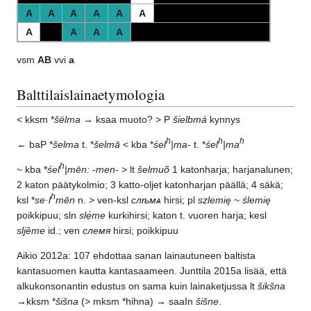
A
A
A
A
A
A
A
A
A
A
vsm
AB
vvi
a
Balttilaislainaetymologia
< kksm *
šëlma
→ ksaa muoto? > P
šielbmá
kynnys
h
h
h
← baP *
šelma
t. *
šelmā
< kba *
śel
|ma-
t. *
śel
|ma
h
~ kba *
śel
|mēn:
-
men-
> lt
šelmuõ
1 katonharja; harjanalunen;
2 katon päätykolmio; 3 katto-oljet katonharjan päällä; 4 säkä;
h
ksl *
se·l
mēn
n. > ven-ksl
слѣмѧ
hirsi; pl
szlemię
~
ślemię
poikkipuu; sln
slẹ́me
kurkihirsi; katon t. vuoren harja; kesl
sljȅme
id.; ven
слемя
hirsi; poikkipuu
Aikio 2012a: 107 ehdottaa sanan lainautuneen baltista
kantasuomen kautta kantasaameen. Junttila 2015a lisää, että
alkukonsonantin edustus on sama kuin lainaketjussa lt
šikšna
→kksm *
šišna
(> mksm *hihna) → saaIn
šišne
.