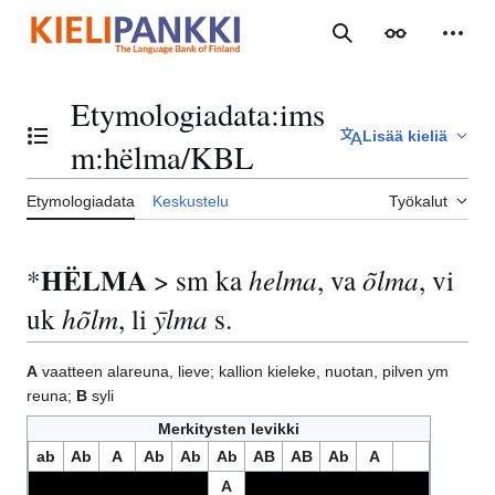
Siirry
sisältöön
Haku
Ulkoasu
Henki
Etymologiadata
:
ims
Lisää kieliä
Vaihda sisällysluettelo
m:hëlma/KBL
Etymologiadata
Keskustelu
Työkalut
HËLMA
*
> sm ka
helma
, va
õlma
, vi
uk
hõlm
, li
ȳlma
s.
A
vaatteen alareuna, lieve; kallion kieleke, nuotan, pilven ym
reuna;
B
syli
Merkitysten levikki
ab
Ab
A
Ab
Ab
Ab
AB
AB
Ab
A
A