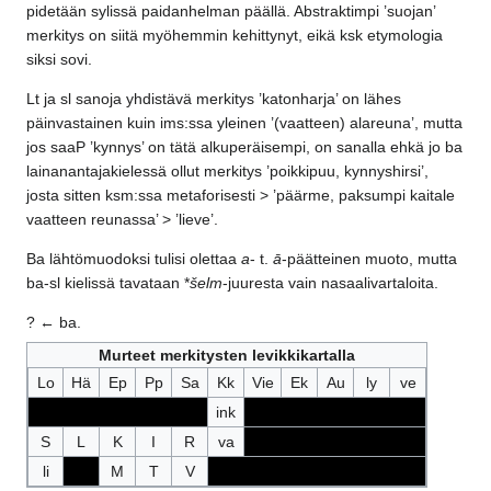
pidetään sylissä paidanhelman päällä. Abstraktimpi ’suojan’
merkitys on siitä myöhemmin kehittynyt, eikä ksk etymologia
siksi sovi.
Lt ja sl sanoja yhdistävä merkitys ’katonharja’ on lähes
päinvastainen kuin ims:ssa yleinen ’(vaatteen) alareuna’, mutta
jos saaP ’kynnys’ on tätä alkuperäisempi, on sanalla ehkä jo ba
lainanantajakielessä ollut merkitys ’poikkipuu, kynnyshirsi’,
josta sitten ksm:ssa metaforisesti > ’päärme, paksumpi kaitale
vaatteen reunassa’ > ’lieve’.
Ba lähtömuodoksi tulisi olettaa
a
- t.
ā
-päätteinen muoto, mutta
ba-sl kielissä tavataan *
šelm
-juuresta vain nasaalivartaloita.
? ← ba.
Murteet merkitysten levikkikartalla
Lo
Hä
Ep
Pp
Sa
Kk
Vie
Ek
Au
ly
ve
ink
S
L
K
I
R
va
li
M
T
V