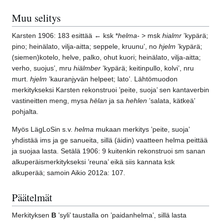
Muu selitys
Karsten 1906: 183 esittää ← ksk *
helma
- > msk
hialmr
’kypärä;
pino; heinälato, vilja-aitta; seppele, kruunu’, no
hjelm
’kypärä;
(siemen)kotelo, helve, palko, ohut kuori; heinälato, vilja-aitta;
verho, suojus’, mru
hiälmber
’kypärä; keitinpullo, kolvi’, nru
murt.
hjelm
’kauranjyvän helpeet; lato’. Lähtömuodon
merkitykseksi Karsten rekonstruoi ’peite, suoja’ sen kantaverbin
vastineitten meng, mysa
hëlan
ja sa
hehlen
’salata, kätkeä’
pohjalta.
Myös LägLoSin s.v.
helma
mukaan merkitys ’peite, suoja’
yhdistää ims ja ge sanueita, sillä (äidin) vaatteen helma peittää
ja suojaa lasta. Setälä 1906: 9 kuitenkin rekonstruoi sm sanan
alkuperäismerkitykseksi ’reuna’ eikä siis kannata ksk
alkuperää; samoin Aikio 2012a: 107.
Päätelmät
Merkityksen
B
’syli’ taustalla on ’paidanhelma’, sillä lasta