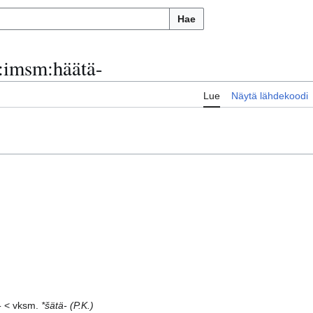
Hae
:
imsm:häätä-
Lue
Näytä lähdekoodi
-
< vksm.
*šätä-
(P.K.)