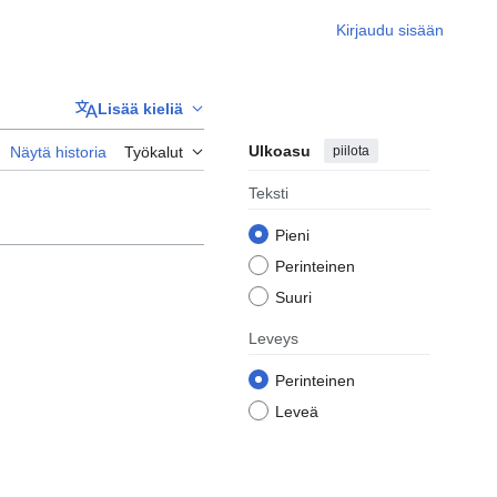
Kirjaudu sisään
Lisää kieliä
Ulkoasu
piilota
Näytä historia
Työkalut
Teksti
Pieni
Perinteinen
Suuri
Leveys
Perinteinen
Leveä