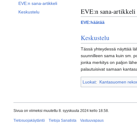
EVE:n sana-artikkeli
EVE:n sana-artikkeli
Keskustelu
EVE:häätää
Keskustelu
Tässä yhteydessä näyttää l
suunnilleen sama kuin sm. p
jonka merkitys on paljon l
palautuisivat samaan kantas
Luokat
:
Kantasuomen rekons
Sivua on viimeksi muutettu 8. syyskuuta 2024 kello 18.58.
Tietosuojakäytäntö
Tietoja Sanatista
Vastuuvapaus