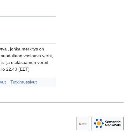
ytyä', jonka merkitys on
muodoltaan vastaava verbi,
ois- ja eteläsaamen verbit
ello 22.40 (EET)
vut
Tutkimussivut