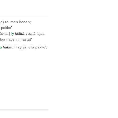
ng) räumen lassen;
la pakko
’
ävitä
’ |
ly
hiättä
,
hiettä
’
ajaa
ttaa (lapsi rinnasta)
’
u
hähttut
’
täytyä, olla pakko
’.