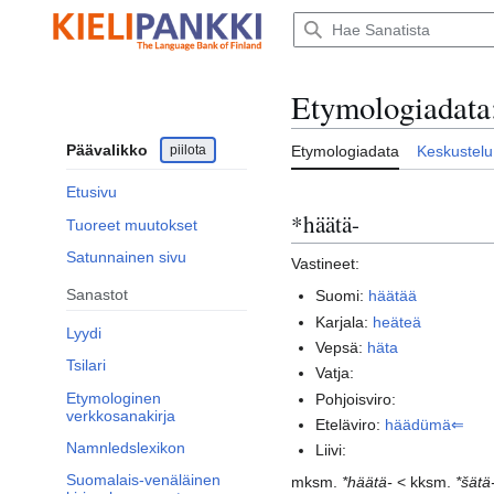
Siirry
sisältöön
Etymologiadata
Päävalikko
piilota
Etymologiadata
Keskustelu
Etusivu
*häätä-
Tuoreet muutokset
Satunnainen sivu
Vastineet:
Sanastot
Suomi:
häätää
Karjala:
heäteä
Lyydi
Vepsä:
häta
Tsilari
Vatja:
Etymologinen
Pohjoisviro:
verkkosanakirja
Eteläviro:
häädümä⇐
Namnledslexikon
Liivi:
Suomalais-venäläinen
mksm.
*häätä-
< kksm.
*šätä