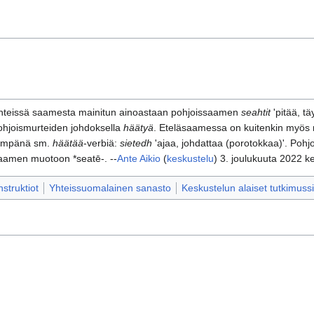
ähteissä saamesta mainitun ainoastaan pohjoissaamen
seahtit
'pitää, tä
ohjoismurteiden johdoksella
häätyä
. Eteläsaamessa on kuitenkin myös 
ähempänä sm.
häätää
-verbiä:
sietedh
'ajaa, johdattaa (porotokkaa)'. Pohj
aamen muotoon *seatē-. --
Ante Aikio
(
keskustelu
) 3. joulukuuta 2022 k
truktiot
Yhteissuomalainen sanasto
Keskustelun alaiset tutkimussi