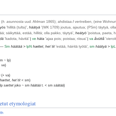
 (
h. asunnosta
uud.
Ahlman
1865); ahdistaa
/
vertreiben, (eine Wohnu
yös ’
hillitä (tulta)
’,
häätyä
’
(
WK
1709) joutua, ajautua; (
PSm
) täytyä, ol
ää; säikyttää, estää, hillitä; olla pakko, täytyä
’,
heätyö
’
poistua, paeta, h
dä
’
kadota, hävitä
’ |
ve
häta
’
ajaa pois; poistaa; riisua
’ |
va
ǟvüttǟ
’
vieroi
. —
Sm
häätää
>
lp
N
hættet
,
hetˈtit
’
estää, häiritä työtä
’,
sm
häätyä
>
lp
L
m ~ lp)
 ve)
(+ va)
hættet
,
hetˈtit
< sm)
(lp
sættet
joko ~ sm
häätää
t. < sm
säätää
)
etut etymologiat
th