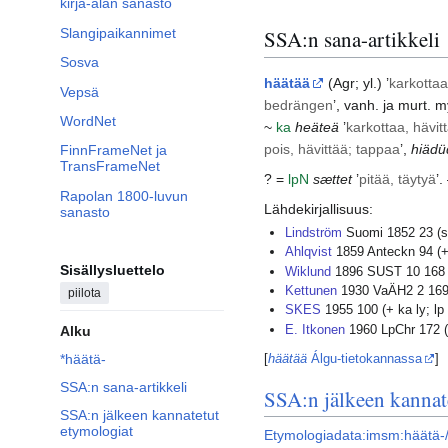
kirja-alan sanasto
Slangipaikannimet
SSA:n sana-artikkeli
Sosva
häätää
(
Agr
; yl.) ’
karkottaa
Vepsä
bedrängen
’, vanh. ja murt. m
WordNet
~
ka
heäteä
’
karkottaa, hävitt
pois, hävittää; tappaa
’,
hiädü
FinnFrameNet ja
TransFrameNet
? =
lp
N
sættet
’
pitää, täytyä
’
Rapolan 1800-luvun
Lähdekirjallisuus:
sanasto
Lindström
Suomi 1852 23 (s
Ahlqvist
1859 Anteckn 94 (+
Sisällysluettelo
Wiklund
1896 SUST 10 168
Kettunen
1930 VaÄH2 2 169 
piilota
SKES
1955 100 (+ ka ly; lp
E. Itkonen
1960 LpChr 172 
Alku
[
häätää
Álgu-tietokannassa
]
*häätä-
SSA:n sana-artikkeli
SSA:n jälkeen kannat
SSA:n jälkeen kannatetut
etymologiat
Etymologiadata:imsm:häätä-/